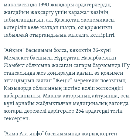
мақаласында 1990 жылдары ардагерлердің
жағдайын жақсарту үшін қаражат көзінің
табылғандығын, ал, Қазақстан экономикасы
көтеріліп келе жатқан шақта, ол қаржының
табылмай отырғандығын мысалға келтіріпті.
“Айқын” басылымы болса, көкектің 26-күні
Мемлекет басшысы Нұрсұлтан Назарбаевтың
Жамбыл облысына жасаған сапары барысында Шу
стансасында жез қоңырауды қағып, өз қолымен
аттандырып салған “Жеңіс” мерекелік поезының
Қызылорда облысының шетіне келіп жеткендігі
хабарланыпты. Мақала авторының айтуынша, осы
күні арнайы жабдықталған медициналық вагонда
жоғары дәрежелі дәрігерлер 254 ардагерді тегін
тексерген.
“Алма Ата инфо” басылымында жарық көрген