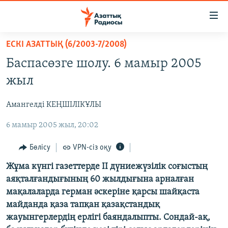
Accessibility
links
Skip
ЕСКІ АЗАТТЫҚ (6/2003-7/2008)
to
ЖАҢАЛЫҚТАР
Баспасөзге шолу. 6 мамыр 2005
main
САЯСАТ
content
жыл
AZATTYQTV
Skip
to
Амангелді КЕҢШІЛІКҰЛЫ
ҚАҢТАР ОҚИҒАСЫ
main
6 мамыр 2005 жыл, 20:02
АДАМ ҚҰҚЫҚТАРЫ
Navigation
Skip
ӘЛЕУМЕТ
Бөлісу
VPN-сіз оқу
to
ӘЛЕМ
Жұма күнгі газеттерде ІІ дүниежүзілік соғыстың
Search
аяқталғандығының 60 жылдығына арналған
АРНАЙЫ ЖОБАЛАР
мақалаларда герман әскеріне қарсы шайқаста
майданда қаза тапқан қазақстандық
Русский
жауынгерлердің ерлігі баяндалыпты. Сондай-ақ,