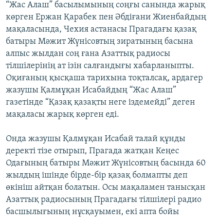
“Жас Алаш” басылымының соңғы санында жарық
көрген Ержан Қарабек пен Әбдіғани Жиенбайдың
мақаласында, Чехия астанасы Прагадағы қазақ
батыры Мәжит Жүнісовтың зиратының басына
алпыс жылдан соң ғана Азаттық радиосы
тілшілерінің ат ізін салғандығы хабарланыпты.
Оқиғаның қысқаша тарихына тоқталсақ, ардагер
жазушы Қалмұқан Исабайдың “Жас Алаш”
газетінде “Қазақ қазақты неге іздемейді” деген
мақаласы жарық көрген еді.
Онда жазушы Қалмұқан Исабай талай құнды
деректі тізе отырып, Прагада жатқан Кеңес
Одағының батыры Мәжит Жүнісовтың басында 60
жылдың ішінде бірде-бір қазақ болмапты деп
өкініш айтқан болатын. Осы мақаламен танысқан
Азаттық радиосының Прагадағы тілшілері радио
басшылығының нұсқауымен, екі апта бойы