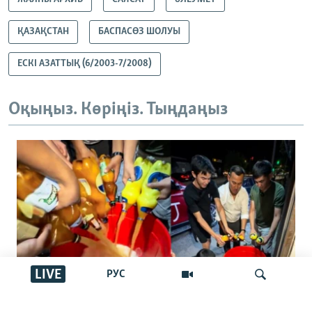
ҚАЗАҚСТАН
БАСПАСӨЗ ШОЛУЫ
ЕСКІ АЗАТТЫҚ (6/2003-7/2008)
Оқыңыз. Көріңіз. Тыңдаңыз
LIVE
РУС