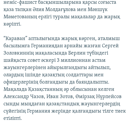
неміс-фашист басқыншыларына қарсы соғыста
қаза тапқан Әлия Молдағұлова мен Мәншүк
Мәметованың ерлігі туралы мақалалар да жарық
көріпті.
“Караван” апталығында жарық көрген, аталмыш
басылымға Германиядан арнайы жазған Сергей
Золовкиннің мақаласында Берлин түбіндегі
шайқаста совет әскері 3 миллионнан астам
жауынгерлерінен айырылғандығы айтылып,
олардың ішінде қазақтың солдаттары мен
офицерлерінің болғандығы да баяндалыпты.
Мақалада Қазақстанның әр облысынан келген
Александр Чазов, Иван Зотов, Өмірзақ Нүрпейсов
сынды мыңдаған қазақстандық жауынгерлердің
сүйегінің Германия жерінде қалғандығы тілге тиек
етіліпті.