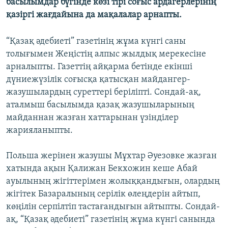
басылымдар бүгінде көзі тірі соғыс ардагерлерінің
ЖАЗЫЛЫҢЫЗ
қазіргі жағдайына да мақалалар арнапты.
“Қазақ әдебиеті” газетінің жұма күнгі саны
толығымен Жеңістің алпыс жылдық мерекесіне
Басқа тілдерде
арналыпты. Газеттің айқарма бетінде екінші
дүниежүзілік соғысқа қатысқан майдангер-
жазушылардың суреттері беріліпті. Сондай-ақ,
аталмыш басылымда қазақ жазушыларының
майданнан жазған хаттарынан үзінділер
жарияланыпты.
Польша жерінен жазушы Мұхтар Әуезовке жазған
хатында ақын Қалижан Бекхожин кеше Абай
ауылының жігіттерімен жолыққандығын, олардың
жігітек Базаралының серілік өлеңдерін айтып,
көңілін серпілтіп тастағандығын айтыпты. Сондай-
ақ, “Қазақ әдебиеті” газетінің жұма күнгі санында