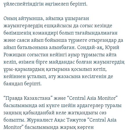
үйлеспейтіндігін әңгімелеп беріпті.
Оның айтуынша, айыпқа ұшыраған
жауынгерлердің ешқайсысы да соғыс кезінде
бөлімшенің командирі болып тағайындалмаған
және саяси айып бойынша түрмеге отырғандар да
айып батальонына алынбаған. Сондай-ақ, Юрий
Рожицын соғыстан кейінгі ауыр тұрмысты айта
келіп, өзімен бірге майдандас болған жауынгердің
ұры-қарылардың қатырына қосылып кетіп,
кейіннен ұсталып, ату жазасына кесілгенін де
баяндап беріпті.
“Правда Казахстана” және “Central Asiа Monitor”
басылымында әлі күнге шейін ардагерлер туралы
заңның қабылданбай келе жатқандығы сөз
болыпты. Журналист Ақас Тәжутов “Central Asiа
Monitor” басылымында жарық көрген