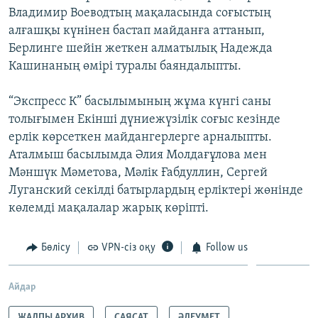
Владимир Воеводтың мақаласында соғыстың
алғашқы күнінен бастап майданға аттанып,
Берлинге шейін жеткен алматылық Надежда
Кашинаның өмірі туралы баяндалыпты.
“Экспресс К” басылымының жұма күнгі саны
толығымен Екінші дүниежүзілік соғыс кезінде
ерлік көрсеткен майдангерлерге арналыпты.
Аталмыш басылымда Әлия Молдағұлова мен
Мәншүк Мәметова, Мәлік Ғабдуллин, Сергей
Луганский секілді батырлардың ерліктері жөнінде
көлемді мақалалар жарық көріпті.
Бөлісу
VPN-сіз оқу
Follow us
Айдар
ЖАЛПЫ АРХИВ
САЯСАТ
ӘЛЕУМЕТ