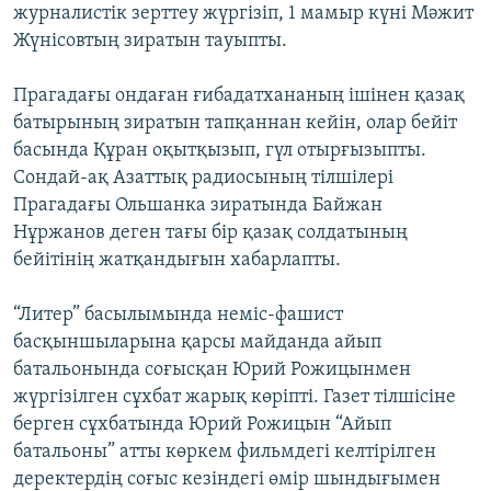
журналистік зерттеу жүргізіп, 1 мамыр күні Мәжит
Жүнісовтың зиратын тауыпты.
Прагадағы ондаған ғибадатхананың ішінен қазақ
батырының зиратын тапқаннан кейін, олар бейіт
басында Құран оқытқызып, гүл отырғызыпты.
Сондай-ақ Азаттық радиосының тілшілері
Прагадағы Ольшанка зиратында Байжан
Нұржанов деген тағы бір қазақ солдатының
бейітінің жатқандығын хабарлапты.
“Литер” басылымында неміс-фашист
басқыншыларына қарсы майданда айып
батальонында соғысқан Юрий Рожицынмен
жүргізілген сұхбат жарық көріпті. Газет тілшісіне
берген сұхбатында Юрий Рожицын “Айып
батальоны” атты көркем фильмдегі келтірілген
деректердің соғыс кезіндегі өмір шындығымен