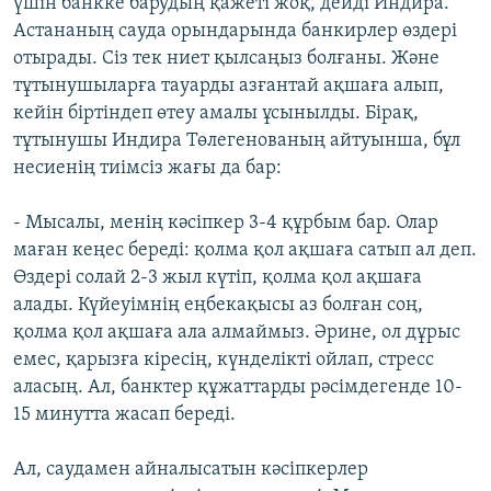
үшін банкке барудың қажеті жоқ, дейді Индира.
Астананың сауда орындарында банкирлер өздері
отырады. Сіз тек ниет қылсаңыз болғаны. Және
тұтынушыларға тауарды азғантай ақшаға алып,
кейін біртіндеп өтеу амалы ұсынылды. Бірақ,
тұтынушы Индира Төлегенованың айтуынша, бұл
несиенің тиімсіз жағы да бар:
- Мысалы, менің кәсіпкер 3-4 құрбым бар. Олар
маған кеңес береді: қолма қол ақшаға сатып ал деп.
Өздері солай 2-3 жыл күтіп, қолма қол ақшаға
алады. Күйеуімнің еңбекақысы аз болған соң,
қолма қол ақшаға ала алмаймыз. Әрине, ол дұрыс
емес, қарызға кіресің, күнделікті ойлап, стресс
аласың. Ал, банктер құжаттарды рәсімдегенде 10-
15 минутта жасап береді.
Ал, саудамен айналысатын кәсіпкерлер