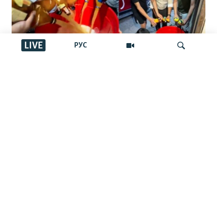
LIVE
РУС
"Басқалар ішпес үшін төгейік".
Қырғызстандағы арақ төгу челленджі:
İздеу
Ақша шашу ма әлде жамандықпен
күрес пе?