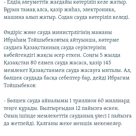
- Елдің әлеуметтік жағдайы көтеріліп келе жатыр.
Бұрын тамақ алса, қазір жиһаз, электроника,
машина алып жатыр. Содан сауда көтеріліп келеді.
Өндіріс және сауда министрлігінің маманы
Ибраһим Тойшыбековтың айтуынша, көтерме
саудаға Қазақстанның сауда серіктерінің
көбейгендігі жақсы әсер еткен. Соңғы 5 жылда
Қазақстан 80 елмен сауда жасаса, қазір 145
мемлекет Қазақстанмен сауда жасауға ынталы. Ал,
бөлшек саудада басқа себептер бар, дейді Ибрагим
Тойшыбеков:
- Бөлшек сауда айналымы 1 триллион 60 миллиард
теңге құрады. Былтырғыдан 12 пайызға өскен.
Оның ішінде мемлекеттік сауданың үлесі 1 пайызға
да жетпейді. Қалғаны жеке меншік мекемелер.