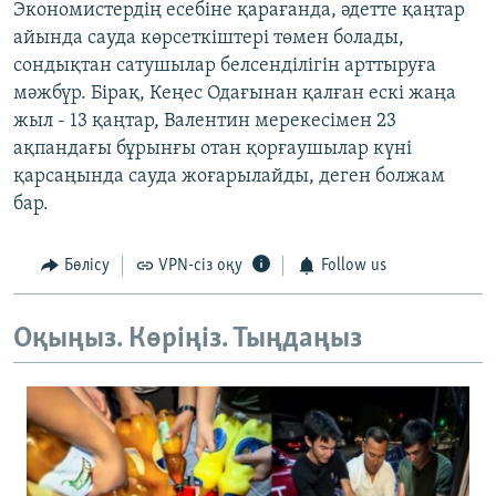
Экономистердің есебіне қарағанда, әдетте қаңтар
айында сауда көрсеткіштері төмен болады,
сондықтан сатушылар белсенділігін арттыруға
мәжбүр. Бірақ, Кеңес Одағынан қалған ескі жаңа
жыл - 13 қаңтар, Валентин мерекесімен 23
ақпандағы бұрынғы отан қорғаушылар күні
қарсаңында сауда жоғарылайды, деген болжам
бар.
Бөлісу
VPN-сіз оқу
Follow us
Оқыңыз. Көріңіз. Тыңдаңыз