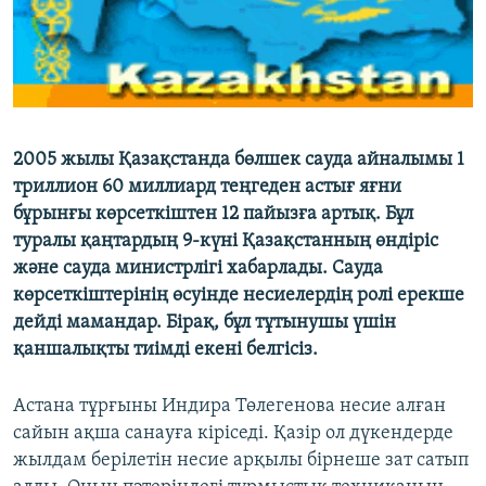
ЖАЗЫЛЫҢЫЗ
Басқа тілдерде
2005 жылы Қазақстанда бөлшек сауда айналымы 1
триллион 60 миллиард теңгеден астығ яғни
бұрынғы көрсеткіштен 12 пайызға артық. Бұл
туралы қаңтардың 9-күні Қазақстанның өндіріс
және сауда министрлігі хабарлады. Сауда
көрсеткіштерінің өсуінде несиелердің ролі ерекше
дейді мамандар. Бірақ, бұл тұтынушы үшін
қаншалықты тиімді екені белгісіз.
Астана тұрғыны Индира Төлегенова несие алған
сайын ақша санауға кіріседі. Қазір ол дүкендерде
жылдам берілетін несие арқылы бірнеше зат сатып