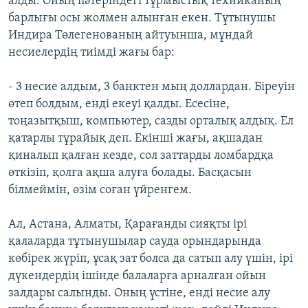
алды. Оның пәтеріндегі тұрмыстық техниканың
барлығы осы жолмен алынған екен. Тұтынушы
Индира Төлегенованың айтуынша, мұндай
несиелердің тиімді жағы бар:
- 3 несие алдым, 3 банктен мың доллардан. Біреуін
өтеп болдым, енді екеуі қалды. Есесіне,
тоңазытқыш, компьютер, сазды орталық алдық. Ел
қатарлы тұрайық деп. Екінші жағы, ақшадан
қиналып қалған кезде, сол заттарды ломбардқа
өткізіп, қолға ақша алуға болады. Басқасын
білмеймін, өзім соған үйренгем.
Ал, Астана, Алматы, Қарағанды сияқты ірі
қалаларда тұтынушылар сауда орындарында
көбірек жүріп, ұсақ зат болса да сатып алу үшін, ірі
дүкендердің ішінде балаларға арналған ойын
залдары салынды. Оның үстіне, енді несие алу