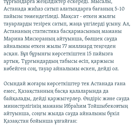
тұрғындарға жеңілдіктер ескереді. Мысалы,
Астанада жиһаз сатып алатындарға бағаның 5-10
пайызы төмендетіледі. Мақсат - өткен жылғы
тауарларды тезірек сатып, жаңа үлгілерді ұсыну. Ал,
Астананың статистика басқармасының маманы
Марина Мисюраның айтуынша, бөлшек сауда
айналымы өткен жылы 77 миллиард теңгеден
асқан. Бұл бұрынғы көрсеткіштен 15 пайызға
артық. Тұрғындардың табысы өсіп, қаржысы
көбейген соң, тауар айналымы өскен, дейді ол.
Осындай жоғары көрсеткіштер тек Астанада ғана
емес, Қазақстанның басқа қалаларында да
байқалады, дейді қаржыгерлер. Өндіріс және сауда
министрлігінің маманы Ибраһим Тойшыбековтың
айтуынша, соңғы жылда сауда айналымы бүкіл
Қазақстан бойынша ұлғайған: