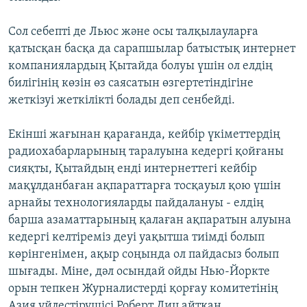
Сол себепті де Льюс және осы талқылауларға
қатысқан басқа да сарапшылар батыстық интернет
компаниялардың Қытайда болуы үшін ол елдің
билігінің көзін өз саясатын өзгертетіндігіне
жеткізуі жеткілікті болады деп сенбейді.
Екінші жағынан қарағанда, кейбір үкіметтердің
радиохабарларының таралуына кедергі қойғаны
сияқты, Қытайдың енді интернеттегі кейбір
мақұлданбаған ақпараттарға тосқауыл қою үшін
арнайы технологияларды пайдалануы - елдің
барша азаматтарының қалаған ақпаратын алуына
кедергі келтіреміз деуі уақытша тиімді болып
көрінгенімен, ақыр соңында ол пайдасыз болып
шығады. Міне, дәл осындай ойды Нью-Йоркте
орын тепкен Журналистерді қорғау комитетінің
Азия үйлестірушісі Роберт Диц айтқан.