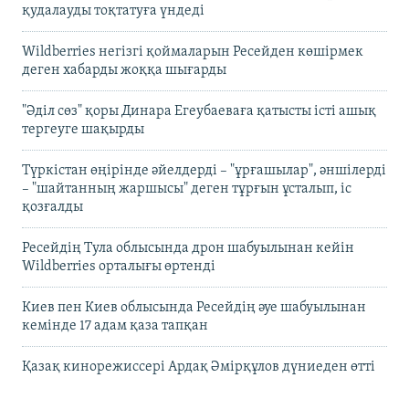
қудалауды тоқтатуға үндеді
Wildberries негізгі қоймаларын Ресейден көшірмек
деген хабарды жоққа шығарды
"Әділ сөз" қоры Динара Егеубаеваға қатысты істі ашық
тергеуге шақырды
Түркістан өңірінде әйелдерді – "ұрғашылар", әншілерді
– "шайтанның жаршысы" деген тұрғын ұсталып, іс
қозғалды
Ресейдің Тула облысында дрон шабуылынан кейін
Wildberries орталығы өртенді
Киев пен Киев облысында Ресейдің әуе шабуылынан
кемінде 17 адам қаза тапқан
Қазақ кинорежиссері Ардақ Әмірқұлов дүниеден өтті