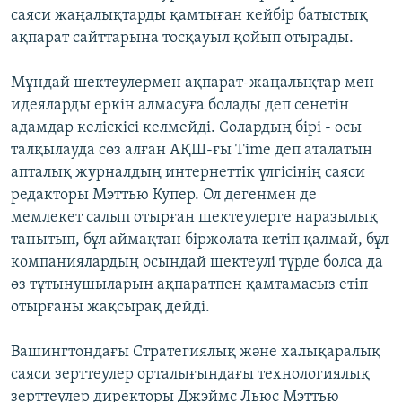
саяси жаңалықтарды қамтыған кейбір батыстық
ақпарат сайттарына тосқауыл қойып отырады.
Мұндай шектеулермен ақпарат-жаңалықтар мен
идеяларды еркін алмасуға болады деп сенетін
адамдар келіскісі келмейді. Солардың бірі - осы
талқылауда сөз алған АҚШ-ғы Time деп аталатын
апталық журналдың интернеттік үлгісінің саяси
редакторы Мэттью Купер. Ол дегенмен де
мемлекет салып отырған шектеулерге наразылық
танытып, бұл аймақтан біржолата кетіп қалмай, бұл
компаниялардың осындай шектеулі түрде болса да
өз тұтынушыларын ақпаратпен қамтамасыз етіп
отырғаны жақсырақ дейді.
Вашингтондағы Стратегиялық және халықаралық
саяси зерттеулер орталығындағы технологиялық
зерттеулер директоры Джэймс Льюс Мэттью