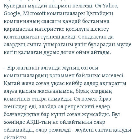
Купердің мұндай пікірмен келіседі. Ол Yahoo,
Google, Microsoft компаниялары Қытайдың
компанияның саясаты қандай болғанына
қарамастан интернетке қосылуға шектеу
қоятындығын түсінеді дейді. Сондықтан да
олардың сынға ұшырағаны үшін бұл арадан мүлде
кетіп қалмаған дұрыс деген ойын айтады.
- Бір жағынан алғанда мұның өзі осы
компаниялардың қоғаммен байланыс мәселесі.
Қытай және соған ұқсас кейбір елдер ақпаратты
алуға қысым жасағанымен, бірақ олардың
көмегінсіз отыра алмайды. Ол көмек біраз
жеңілдер еді, алайда ол репрессивті елдер
болғандықтан бар күшті соған жұмсайды. Бұл
жөнінде АҚШ-тың не ойлайтынын олар
ойламайды, олар режимді - жүйені сақтап қалуды
ойлайды.