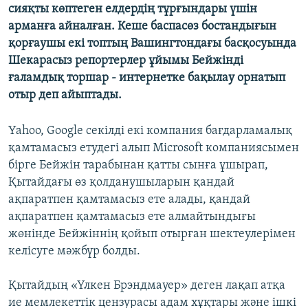
сияқты көптеген елдердің тұрғындары үшін
ЖАЗЫЛЫҢЫЗ
арманға айналған. Кеше баспасөз бостандығын
қорғаушы екі топтың Вашингтондағы басқосуында
Шекарасыз репортерлер ұйымы Бейжінді
Басқа тілдерде
ғаламдық торшар - интернетке бақылау орнатып
отыр деп айыптады.
Yahoo, Google секілді екі компания бағдарламалық
қамтамасыз етудегі алып Microsoft компаниясымен
бірге Бейжін тарабынан қатты сынға ұшырап,
Қытайдағы өз қолданушыларын қандай
ақпаратпен қамтамасыз ете алады, қандай
ақпаратпен қамтамасыз ете алмайтындығы
жөнінде Бейжіннің қойып отырған шектеулерімен
келісуге мәжбүр болды.
Қытайдың «Үлкен Брэндмауер» деген лақап атқа
ие мемлекеттік цензурасы адам хұқтары және ішкі