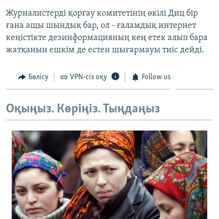
Журналистерді қорғау комитетінің өкілі Диц бір
ғана ащы шындық бар, ол - ғаламдық интернет
кеңістікте дезинформацияның кең етек алып бара
жатқанын ешкім де естен шығармауы тиіс дейді.
Бөлісу
VPN-сіз оқу
Follow us
Оқыңыз. Көріңіз. Тыңдаңыз