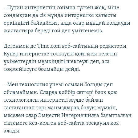
- Путин интернеттің соңына түскен жоқ, міне
сондықтан да сіз мұнда интернетке қатысты
еркіндікті байқайсыз, алда олар мұндай қолдауды
жалғастыра береді ғой деп үміттенеміз.
Дегенмен де Time.com веб-сайтының редакторы
Купер интернетке тосқауыл қойғысы келетін
үкіметтердің мүмкіндігі шектеулі деп, аса
тоқмейілсуге болмайды дейді.
- Мен технология үнемі осылай болады деп
ойламаймын. Оларда кейбір сәттері блок қою
технологиясы интернетті мүлде байлап
тастағаннан гөрі маңыздырақ болуы мүмкін,
мәселен олар Эмнести Интернешнлға бағытталған
сілтемеге кез-келген веб-сайтта тосқауыл қоя
алады.