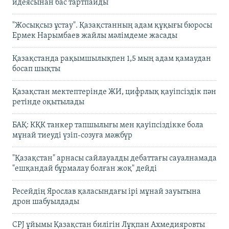
идеясынан бас тартпайды
"Жосықсыз ұстау". Қазақстанның адам құқығы бюросы
Ермек Нарымбаев жайлы мәлімдеме жасады
Қазақстанда рақымшылықпен 1,5 мың адам қамаудан
босап шықты
Қазақстан мектептерінде ЖИ, цифрлық қауіпсіздік пән
ретінде оқытылады
БАҚ: КҚК танкер тапшылығы мен қауіпсіздікке бола
мұнай тиеуді үзіп-созуға мәжбүр
"Қазақстан" арнасы сайлауалды дебаттағы сауалнамада
"ешқандай бұрмалау болған жоқ" дейді
Ресейдің Ярослав қаласындағы ірі мұнай зауытына
дрон шабуылдады
CPJ ұйымы Қазақстан билігін Лұқпан Ахмедияровты