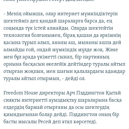
- Менің ойымша, олар интернет мүмкіндіктерін
шектейміз деп қандай шараларға барса да, ең
соңында түк істей алмайды. Оларда шектейтін
технология болғанымен, бірақ қашан да әркімнің
қасына тұрып алып, ананы аш, мынаны ашпа дей
алмайды ғой, ондай мүмкіндік мүлде жоқ. Және
мен бұл арада үкіметті сынап, бір партияның
орнына басқасын әкелейік дейтіндер туралы айтып
отырған жоқпын, мен шағын қалалардағы адамдар
туралы айтып отырмын, - дейді ол.
Freedom House директоры Арч Пэддингтон Қытай
сияқты интернетті ауыздықтау шараларына басқа
елдердің бармай отырғаны да осы шектеудің
қиындығынан болар дейді. Пэддингтон оның бір
басты мысалы Ресей деп атап көрсетеді.