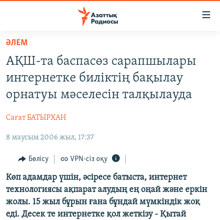
Accessibility
links
Skip
ӘЛЕМ
to
ЖАҢАЛЫҚТАР
АҚШ-та баспасөз сарапшылары
main
САЯСАТ
content
интернетке биліктің бақылау
AZATTYQTV
Skip
орнатуы мәселесін талқылауда
to
ҚАҢТАР ОҚИҒАСЫ
main
Сағат БАТЫРХАН
АДАМ ҚҰҚЫҚТАРЫ
Navigation
Skip
8 маусым 2006 жыл, 17:37
ӘЛЕУМЕТ
to
ӘЛЕМ
Бөлісу
VPN-сіз оқу
Search
АРНАЙЫ ЖОБАЛАР
Көп адамдар үшін, әсіресе батыста, интернет
технологиясы ақпарат алудың ең оңай және еркін
жолы. 15 жыл бұрын ғана бұндай мүмкіндік жоқ
Русский
еді. Десек те интернетке қол жеткізу - Қытай