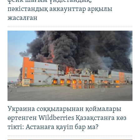
фейк шағым үндістандық,
пәкістандық аккаунттар арқылы
жасалған
Украина соққыларынан қоймалары
өртенген Wildberries Қазақстанға көз
тікті: Астанаға қауіп бар ма?