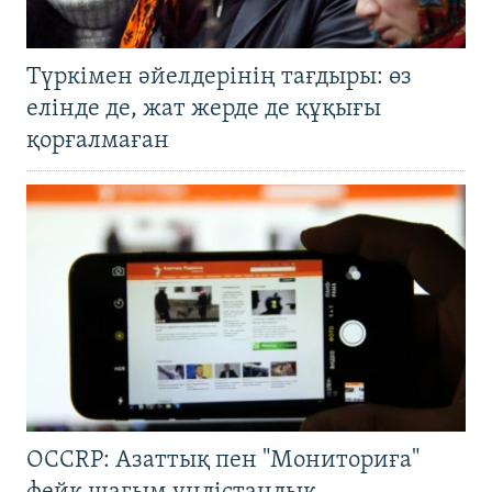
Түркімен әйелдерінің тағдыры: өз
елінде де, жат жерде де құқығы
қорғалмаған
OCCRP: Азаттық пен "Мониториға"