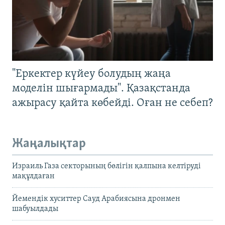
"Еркектер күйеу болудың жаңа
моделін шығармады". Қазақстанда
ажырасу қайта көбейді. Оған не себеп?
Жаңалықтар
Израиль Газа секторының бөлігін қалпына келтіруді
мақұлдаған
Йемендік хуситтер Сауд Арабиясына дронмен
шабуылдады