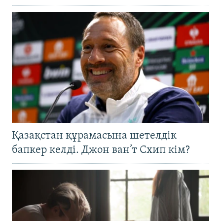
Қазақстан құрамасына шетелдік
бапкер келді. Джон ван’т Схип кім?