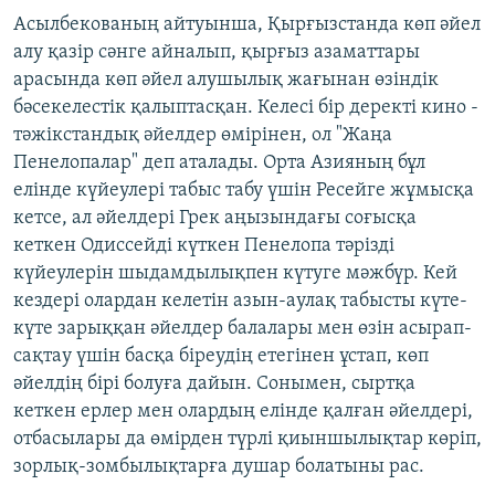
Асылбекованың айтуынша, Қырғызстанда көп әйел
алу қазір сәнге айналып, қырғыз азаматтары
арасында көп әйел алушылық жағынан өзіндік
бәсекелестік қалыптасқан. Келесі бір деректі кино -
тәжікстандық әйелдер өмірінен, ол "Жаңа
Пенелопалар" деп аталады. Орта Азияның бұл
елінде күйеулері табыс табу үшін Ресейге жұмысқа
кетсе, ал әйелдері Грек аңызындағы соғысқа
кеткен Одиссейді күткен Пенелопа тәрізді
күйеулерін шыдамдылықпен күтуге мәжбүр. Кей
кездері олардан келетін азын-аулақ табысты күте-
күте зарыққан әйелдер балалары мен өзін асырап-
сақтау үшін басқа біреудің етегінен ұстап, көп
әйелдің бірі болуға дайын. Сонымен, сыртқа
кеткен ерлер мен олардың елінде қалған әйелдері,
отбасылары да өмірден түрлі қиыншылықтар көріп,
зорлық-зомбылықтарға душар болатыны рас.