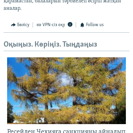
қарамастан, балаларын тәрбиелеп өсіріп жатқан
аналар.
Бөлісу
VPN-сіз оқу
Follow us
Оқыңыз. Көріңіз. Тыңдаңыз
Ресейден Чехияға санкцияны айналып