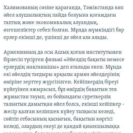
Халимованың сөзіне қарағанда, Тәжікстанда көп
әйел алушылықтың пайда болуына қоғамдағы
таптық және экономикалық алуандық,
өзгешеліктер себеп болған. Мұнда мүмкіндігі бар
ерлер екінші де, үшінші де әйел ала алады.
Арменияның да осы Ашық қоғам институтымен
бірлесіп түсірген фильмі «Әйелдің бақыты немесе
ерлердің мақтанышы» деп аталады екен. Мұнда
екі әйелдің тағдыры арқылы армян әйелдерінің
өміріне зерттеу жүргізілген. Кейіпкердің біреуі
күйеуінен ажырасып, бұл өмірдің бақытын тек
жұмыстан тауып, өз бойындағы суреткерлік
талантын дамытқан әйел болса, екінші кейіпкер -
жесір қалған келіншек күйеу тапқысы келеді,
сөйтіп отбасының қызығын, бақытын көргісі
келеді, олардың екеуі де қандай қиыншылыққа