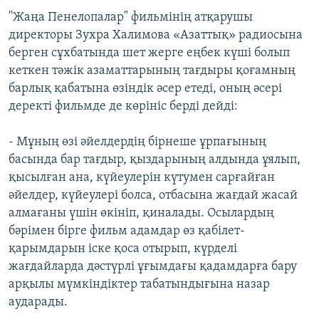
"Жаңа Пенелопалар" фильмінің атқарушы
директоры Зухра Халимова «Азаттық» радиосына
берген сұхбатында шет жерге еңбек күші болып
кеткен тәжік азаматтарының тағдыры қоғамның
барлық қабатына өзіндік әсер етеді, оның әсері
деректі фильмде де көрініс берді дейді:
- Мұның өзі әйелдердің бірнеше ұрпағының
басында бар тағдыр, қыздарының алдында ұялып,
қысылған ана, күйеулерін күтумен сарғайған
әйелдер, күйеулері болса, отбасына жағдай жасай
алмағаны үшін өкініп, қиналады. Осылардың
бәрімен бірге фильм адамдар өз қабілет-
қарымдарын іске қоса отырып, күрделі
жағдайларда дәстүрлі ұғымдағы қадамдарға бару
арқылы мүмкіндіктер табатындығына назар
аударады.