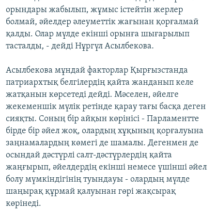
орындары жабылып, жұмыс істейтін жерлер
болмай, әйелдер әлеуметтік жағынан қорғалмай
қалды. Олар мүлде екінші орынға шығарылып
тасталды, - дейді Нұргүл Асылбекова.
Асылбекова мұндай факторлар Қырғызстанда
патриархтық белгілердің қайта жанданып келе
жатқанын көрсетеді дейді. Мәселен, әйелге
жекеменшік мүлік ретінде қарау тағы басқа деген
сияқты. Соның бір айқын көрінісі - Парламентте
бірде бір әйел жоқ, олардың хұқының қорғалуына
заңнамалардың көмегі де шамалы. Дегенмен де
осындай дәстүрлі салт-дәстүрлердің қайта
жаңғырып, әйелдердің екінші немесе үшінші әйел
болу мүмкіндігінің туындауы - олардың мүлде
шаңырақ құрмай қалуынан гөрі жақсырақ
көрінеді.