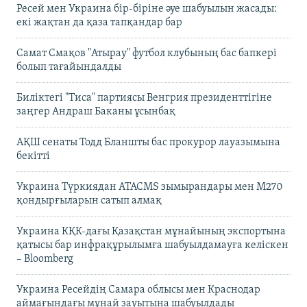
Ресей мен Украина бір-біріне әуе шабуылын жасады:
екі жақтан да қаза тапқандар бар
Самат Смақов "Атырау" футбол клубының бас бапкері
болып тағайындалды
Биліктегі "Тиса" партиясы Венгрия президенттігіне
заңгер Андраш Баканы ұсынбақ
АҚШ сенаты Тодд Бланшты бас прокурор лауазымына
бекітті
Украина Түркиядан ATACMS зымырандары мен M270
қондырғыларын сатып алмақ
Украина КҚК-дағы Қазақстан мұнайының экспортына
қатысы бар инфрақұрылымға шабуылдамауға келіскен
– Bloomberg
Украина Ресейдің Самара облысы мен Краснодар
аймағындағы мұнай зауытына шабуылдады