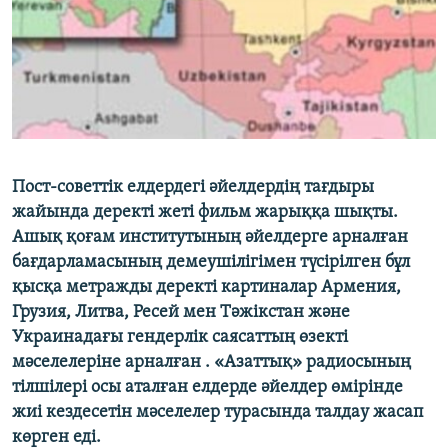
ЖАЗЫЛЫҢЫЗ
Басқа тілдерде
Пост-советтік елдердегі әйелдердің тағдыры
жайында деректі жеті фильм жарыққа шықты.
Ашық қоғам институтының әйелдерге арналған
бағдарламасының демеушілігімен түсірілген бұл
қысқа метражды деректі картиналар Армения,
Грузия, Литва, Ресей мен Тәжікстан және
Украинадағы гендерлік саясаттың өзекті
мәселелеріне арналған . «Азаттық» радиосының
тілшілері осы аталған елдерде әйелдер өмірінде
жиі кездесетін мәселелер турасында талдау жасап
көрген еді.