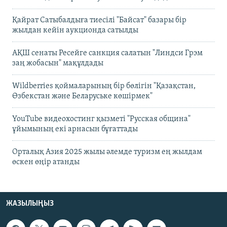
Қайрат Сатыбалдыға тиесілі "Байсат" базары бір
жылдан кейін аукционда сатылды
АҚШ сенаты Ресейге санкция салатын "Линдси Грэм
заң жобасын" мақұлдады
Wildberries қоймаларының бір бөлігін "Қазақстан,
Өзбекстан және Беларуське көшірмек"
YouTube видеохостинг қызметі "Русская община"
ұйымының екі арнасын бұғаттады
Орталық Азия 2025 жылы әлемде туризм ең жылдам
өскен өңір атанды
ЖАЗЫЛЫҢЫЗ