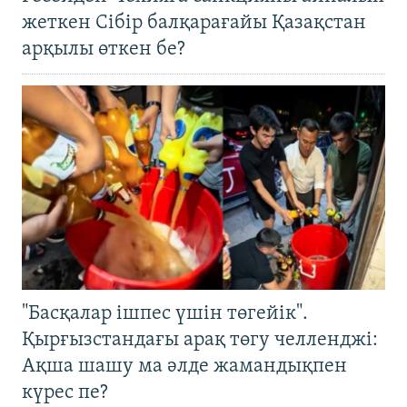
жеткен Сібір балқарағайы Қазақстан
арқылы өткен бе?
"Басқалар ішпес үшін төгейік".
Қырғызстандағы арақ төгу челленджі:
Ақша шашу ма әлде жамандықпен
күрес пе?