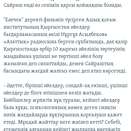
Сайраш енді өз сенімін қарсы қоймақшы болады.
"Елечек" деректі фильмін түсірген Ашық қоғам
институтының Қырғызстан әйелдер
бағдарламасының өкілі Нұргұл Асылбекова
«Азаттық» радиосына берген сұхбатында, дәл қазір
Қырғызстанда әрбір 10 қырғыз әйелінің төртеуінің
маңдайына үшінші не төртінші әйел болу
жазылған деп сипаттайды, демек Сайраштың
басындағы жағдай жалғыз емес деп атап көрсетеді.
- Әдетте, бірінші әйелдер, сондай-ақ екінші, үшінші
әйелдер де бізге өтінішпен келіп жатады.
Бәйбішелер мүліктік хұқ туралы, кейінгі әйелдер
бала хұқы, психологиялық көмек деген сияқты
нәзік жағдайларда хұқтарының қорғалуын қажет
етеді. Мұндай жайттар неге жиілеп кетті? Себебі,
егемендік алғаннан кейінгі жылдарда өнеркәсіп