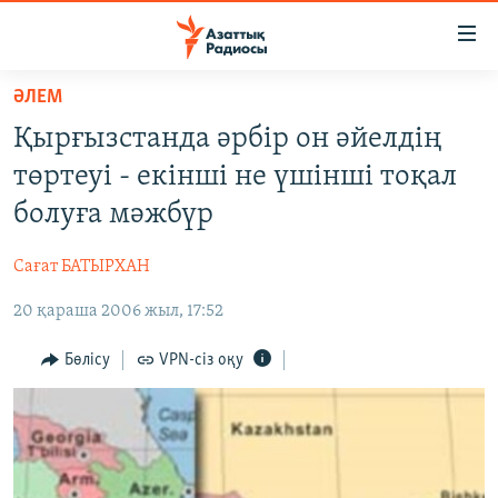
Accessibility
links
Skip
ӘЛЕМ
to
ЖАҢАЛЫҚТАР
Қырғызстанда әрбір он әйелдің
main
САЯСАТ
content
төртеуі - екінші не үшінші тоқал
AZATTYQTV
Skip
болуға мәжбүр
to
ҚАҢТАР ОҚИҒАСЫ
main
Сағат БАТЫРХАН
АДАМ ҚҰҚЫҚТАРЫ
Navigation
Skip
20 қараша 2006 жыл, 17:52
ӘЛЕУМЕТ
to
ӘЛЕМ
Бөлісу
VPN-сіз оқу
Search
АРНАЙЫ ЖОБАЛАР
Русский