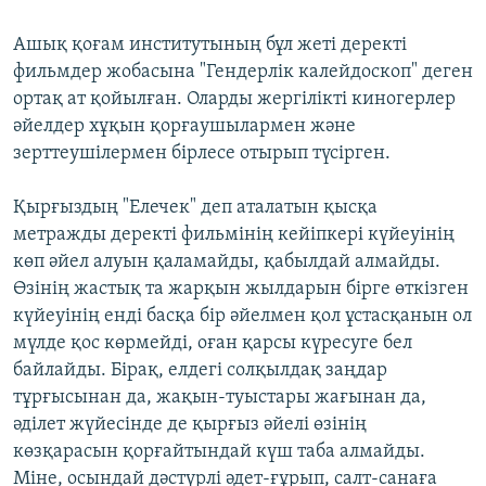
Ашық қоғам институтының бұл жеті деректі
фильмдер жобасына "Гендерлік калейдоскоп" деген
ортақ ат қойылған. Оларды жергілікті киногерлер
әйелдер хұқын қорғаушылармен және
зерттеушілермен бірлесе отырып түсірген.
Қырғыздың "Елечек" деп аталатын қысқа
метражды деректі фильмінің кейіпкері күйеуінің
көп әйел алуын қаламайды, қабылдай алмайды.
Өзінің жастық та жарқын жылдарын бірге өткізген
күйеуінің енді басқа бір әйелмен қол ұстасқанын ол
мүлде қос көрмейді, оған қарсы күресуге бел
байлайды. Бірақ, елдегі солқылдақ заңдар
тұрғысынан да, жақын-туыстары жағынан да,
әділет жүйесінде де қырғыз әйелі өзінің
көзқарасын қорғайтындай күш таба алмайды.
Міне, осындай дәстүрлі әдет-ғұрып, салт-санаға