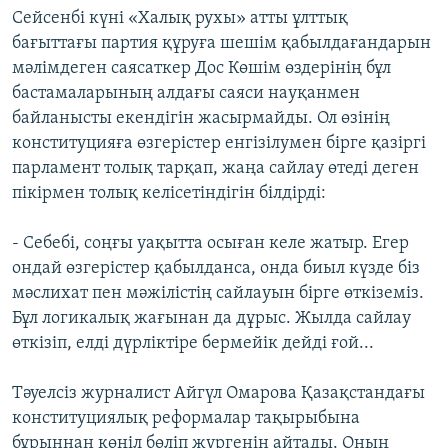
Сейсенбі күні «Халық рухы» атты ұлттық
бағыттағы партия құруға шешім қабылдағандарын
мәлімдеген саясаткер Дос Көшім өздерінің бұл
бастамаларының алдағы саяси науқанмен
байланысты екендігін жасырмайды. Ол өзінің
конституцияға өзгерістер енгізілумен бірге қазіргі
парламент толық тарқап, жаңа сайлау өтеді деген
пікірмен толық келісетіндігін білдірді:
- Себебі, соңғы уақытта осыған келе жатыр. Егер
ондай өзгерістер қабылданса, онда биыл күзде біз
мәслихат пен мәжілістің сайлауын бірге өткіземіз.
Бұл логикалық жағынан да дұрыс. Жылда сайлау
өткізіп, елді дүрліктіре бермейік дейді ғой...
Тәуелсіз журналист Айгүл Омарова Қазақстандағы
конституциялық реформалар тақырыбына
бұрыннан көңіл бөліп жүргенін айтады. Оның