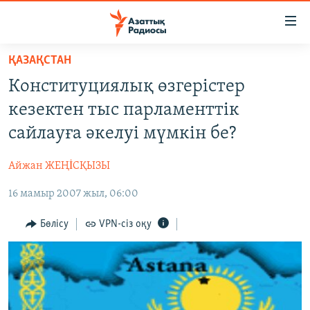
Accessibility
links
Skip
ҚАЗАҚСТАН
to
ЖАҢАЛЫҚТАР
Конституциялық өзгерістер
main
САЯСАТ
content
кезектен тыс парламенттік
AZATTYQTV
Skip
сайлауға әкелуі мүмкін бе?
to
ҚАҢТАР ОҚИҒАСЫ
main
Айжан ЖЕҢİСҚЫЗЫ
АДАМ ҚҰҚЫҚТАРЫ
Navigation
Skip
16 мамыр 2007 жыл, 06:00
ӘЛЕУМЕТ
to
ӘЛЕМ
Бөлісу
VPN-сіз оқу
Search
АРНАЙЫ ЖОБАЛАР
Русский