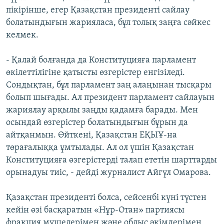
пікірінше, егер Қазақстан президенті сайлау
болатындығын жарияласа, бұл толық заңға сәйкес
келмек.
- Қалай болғанда да Конституцияға парламент
өкілеттілігіне қатысты өзгерістер енгізіледі.
Сондықтан, бұл парламент заң алаңынан тысқары
болып шығады. Ал президент парламент сайлауын
жариялау арқылы заңды қадамға барады. Мен
осындай өзгерістер болатындығын бұрын да
айтқанмын. Өйткені, Қазақстан ЕҚЫҰ-на
төрағалыққа ұмтылады. Ал ол үшін Қазақстан
Конституцияға өзгерістерді талап ететін шарттарды
орынадуы тиіс, - дейді журналист Айгүл Омарова.
Қазақстан президенті болса, сейсенбі күні түстен
кейін өзі басқаратын «Нұр-Отан» партиясы
фракция мүшелерімен және облыс әкімдерімен