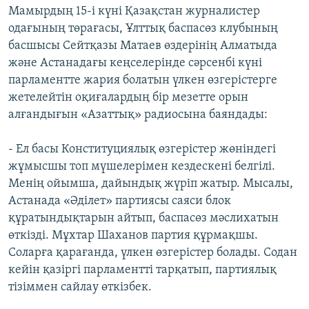
Мамырдың 15-і күні Қазақстан журналистер
одағының төрағасы, Ұлттық баспасөз клубының
басшысы Сейтқазы Матаев өздерінің Алматыда
және Астанадағы кеңселерінде сәрсенбі күні
парламентте жария болатын үлкен өзгерістерге
жетелейтін оқиғалардың бір мезетте орын
алғандығын «Азаттық» радиосына баяндады:
- Ел басы Конституциялық өзгерістер жөніндегі
жұмысшы топ мүшелерімен кездескені белгілі.
Менің ойымша, дайындық жүріп жатыр. Мысалы,
Астанада «Әділет» партиясы саяси блок
құратындықтарын айтып, баспасөз мәслихатын
өткізді. Мұхтар Шаханов партия құрмақшы.
Соларға қарағанда, үлкен өзгерістер болады. Содан
кейін қазіргі парламентті тарқатып, партиялық
тізіммен сайлау өткізбек.