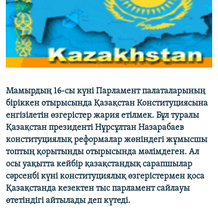
ЖАЗЫЛЫҢЫЗ
Басқа тілдерде
Мамырдың 16-сы күні Парламент палаталарының
біріккен отырысында Қазақстан Конституциясына
енгізілетін өзгерістер жария етілмек. Бұл туралы
Қазақстан президенті Нұрсұлтан Назарабаев
конституциялық реформалар жөніндегі жұмысшы
топтың қорытынды отырысында мәлімдеген. Ал
осы уақытта кейбір қазақстандық сарапшылар
сәрсенбі күні конституциялық өзгерістермен қоса
Қазақстанда кезектен тыс парламент сайлауы
өтетіндігі айтылады деп күтеді.