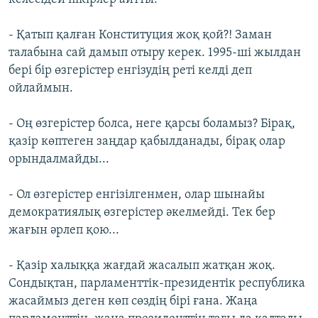
- Қатып қалған Конституция жоқ қой?! Заман
талабына сай дамып отыру керек. 1995-ші жылдан
бері бір өзгерістер енгізудің реті келді деп
ойлаймын.
- Оң өзгерістер болса, неге қарсы боламыз? Бірақ,
қазір көптеген заңдар қабылданады, бірақ олар
орындалмайды...
- Ол өзгерістер енгізілгенмен, олар шынайы
демократиялық өзгерістер әкелмейді. Тек бер
жағын әрлеп қою...
- Қазір халыққа жағдай жасалып жатқан жоқ.
Сондықтан, парламенттік-президентік республика
жасаймыз деген көп сөздің бірі ғана. Жаңа