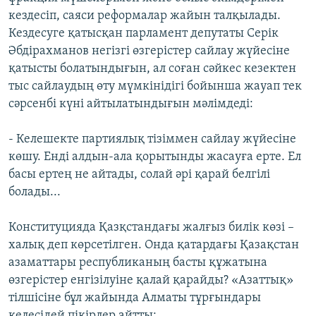
кездесіп, саяси реформалар жайын талқылады.
Кездесуге қатысқан парламент депутаты Серік
Әбдірахманов негізгі өзгерістер сайлау жүйесіне
қатысты болатындығын, ал соған сәйкес кезектен
тыс сайлаудың өту мүмкінідігі бойынша жауап тек
сәрсенбі күні айтылатындығын мәлімдеді:
- Келешекте партиялық тізіммен сайлау жүйесіне
көшу. Енді алдын-ала қорытынды жасауға ерте. Ел
басы ертең не айтады, солай әрі қарай белгілі
болады...
Конституцияда Қазқстандағы жалғыз билік көзі –
халық деп көрсетілген. Онда қатардағы Қазақстан
азаматтары республиканың басты құжатына
өзгерістер енгізілуіне қалай қарайды? «Азаттық»
тілшісіне бұл жайында Алматы тұрғындары
келесідей пікірлер айтты: