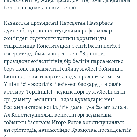
парламенттің, жаңа президенттің тағы да қалталы
болып шықпасына кім кепіл?
Қазақстан президенті Нұрсұлтан Назарбаев
дүйсенбі күні конституциялық реформалар
жөніндегі жұмысшы топтың қорытынды
отырысында Конституцияға енгізілетін негізгі
өзгерістерді былай көрсеткен: "Біріншісі -
президент өкілеттігінің бір бөлігін парламентке
беру және парламентті сайлау жүйесі бойынша.
Екіншісі - саяси партиялардың рөліне қатысты.
Үшіншісі - жергілікті өзін-өзі басқарудың рөлін
арттыру. Төртіншісі - құқық қорғау жүйесін одан
әрі дамыту. Бесіншісі - адам құқықтары мен
бостандықтары кепілдігін дамытуға бағытталған.
Ал Конституциялық кеңестің әрі жұмысшы
тобының басшысы Игорь Рогов конституциялық
өзгерістердің нәтижесінде Қазақстан президенттік