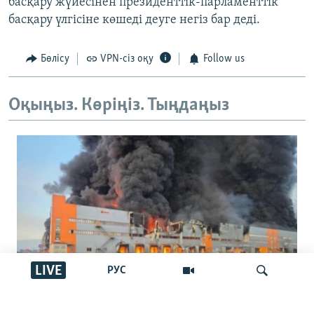
басқару жүйесінен президенттік-парламенттік
басқару үлгісіне көшеді деуге негіз бар деді.
Бөлісу
VPN-сіз оқу
Follow us
Оқыңыз. Көріңіз. Тыңдаңыз
LIVE
РУС
Украина соққыларынан қоймалары