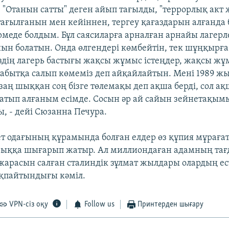
е "Отанын сатты" деген айып тағылды, "террорлық акт
тағылғанын мен кейіннен, тергеу қағаздарын алғанда 
үрмеде болдым. Бұл саясиларға арналған арнайы лагерл
иын болатын. Онда өлгендері көмбейтін, тек шұңқырғ
іздің лагерь бастығы жақсы жұмыс істеңдер, жақсы ж
 табытқа салып көмеміз деп айқайлайтын. Мені 1989 ж
заң шыққан соң бізге төлемақы деп ақша берді, сол а
сатып алғаным есімде. Сосын әр ай сайын зейнетақымы
ы, - дейі Сюзанна Печура.
т одағының құрамында болған елдер өз құпия мұраға
арыққа шығарып жатыр. Ал миллиондаған адамның та
 жарасын салған сталиндік зұлмат жылдары олардың ес
пайтындығы кәміл.
VPN-сіз оқу
Follow us
Принтерден шығару