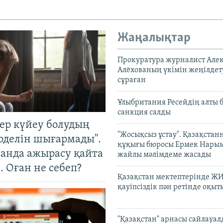
Жаңалықтар
Прокуратура журналист Але
Алёхованың үкімін жеңілдет
сұраған
Ұлыбритания Ресейдің алты 
санкция салды
тер күйеу болудың
"Жосықсыз ұстау". Қазақста
оделін шығармады".
құқығы бюросы Ермек Нары
танда ажырасу қайта
жайлы мәлімдеме жасады
. Оған не себеп?
Қазақстан мектептерінде Ж
қауіпсіздік пән ретінде оқы
"Қазақстан" арнасы сайлауа