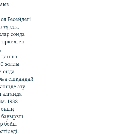
амыз
 ол Ресейдегі
а тұрды,
олар сонда
 тіркелген.
,
, қанша
930 жылы
м онда
ылға ешқандай
әнінде ату
ы алғанда
м. 1938
, оның
л бауырын
ір бойы
лтіреді.