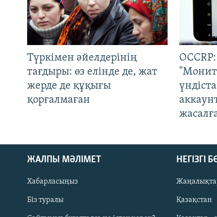
Түркімен әйелдерінің
OCCRP:
тағдыры: өз елінде де, жат
"Монит
жерде де құқығы
үндіст
қорғалмаған
аккаун
жасалғ
ЖАЛПЫ МӘЛІМЕТ
НЕГІЗГІ 
Хабарласыңыз
Жаңалықта
Біз туралы
Қазақстан
Русский