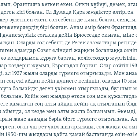
лып, Францияға кеткен екен. Оның күйеуі, демек, ат
еген кісі болған. Ол Думада Қара жүздіктер өлтірген
р әулетінен екен, сол себепті де қиын болған сияқты,
 инженерлердің бірі болған. Анам өмір бойы Францияд
і дүниежүзілік соғысқа дейін Брюсселде оқыған, міне 
сқан. Оларды сол себепті де Ресей азаматтары ретінде
птеген адамдар Совет еліндегі жарқын болашаққа сеніп
өз қолдарымен құруға барған, келісссөздер жүргізіліп
олар көздерін жұмып, Европадан барған. Олар сөйтіп 1
ді, ал 1937 жылы оларды түрмеге отырғызады. Мен ана
ан соң екі айдан кейін дүниеге келіппін, оларды 10 ж
ысуға болмайды деген үкіммен отырғызады, бұл шын м
 болатын. Кейін көп жылдар өткен соң мен құжаттард
еге қамалған соң алты айдан кейін-ақ атылғанын білді
айында, ол кезде мен алты жаста болғанмын. Әкемді
рын және анамды бәрін бірге түрмеге отырғызған. А
ерген, оған үш рет үкім шығарылады, сол жақта ол өм
н 1950-шы жылдары қайта қамай бастағанда өзін-өзі ө