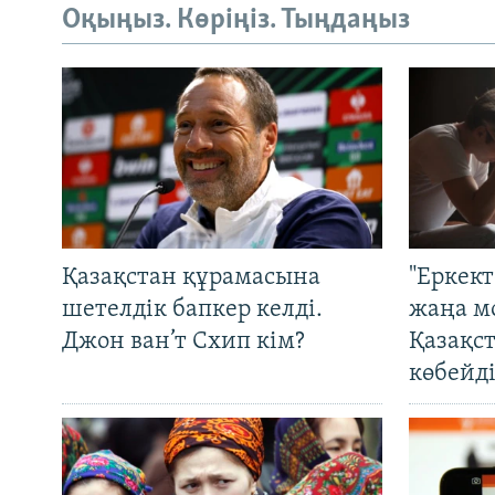
Оқыңыз. Көріңіз. Тыңдаңыз
Қазақстан құрамасына
"Еркек
шетелдік бапкер келді.
жаңа м
Джон ван’т Схип кім?
Қазақс
көбейді