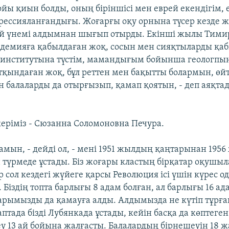
йы қиын болды, оның біріншісі мен еврей екендігім, е
ессияланғандығы. Жоғарғы оқу орнына түсер кезде ж
ай үнемі алдымнан шығып отырды. Екінші жылы Тими
демияға қабылдаған жоқ, сосын мен сияқтыларды қа
институтына түстім, мамандығым бойынша геологпын
қындаған жоқ, бұл реттен мен бақытты болармын, өйт
 балаларды да отырғызып, қамап қоятын, - деп аяқтады
керіміз - Сюзанна Соломоновна Печура.
тамын, - дейді ол, - мені 1951 жылдың қаңтарынан 195
н түрмеде ұстады. Біз жоғары кластың бірқатар оқушы
р сол кездегі жүйеге қарсы Революция ісі үшін күрес о
Біздің топта барлығы 8 адам болған, ал барлығы 16 ад
тарымызды да қамауға алды. Алдымызда не күтіп тұрға
птада бізді Лубянкада ұстады, кейін басқа да көптеге
еу 13 ай бойына жалғасты. Балалардың бірнешеуін 18 ж