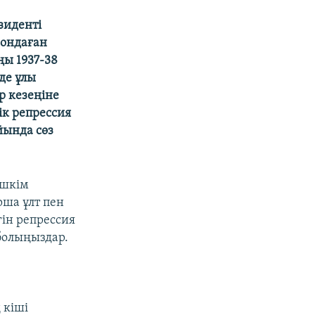
зиденті
иондаған
ңы 1937-38
де ұлы
р кезеңіне
ік репрессия
йында сөз
ешкім
рша ұлт пен
гін репрессия
 болыңыздар.
 кіші