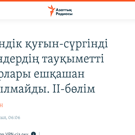
ндік қуғын-сүргінді
ндердің тауқыметті
рлары ешқашан
лмайды. ІІ-бөлім
АН
ыл, 06:06
VPN-сіз оқу