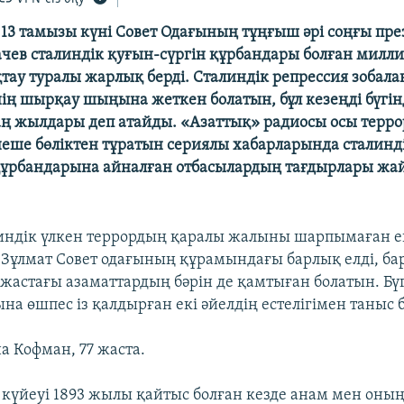
13 тамызы күні Совет Одағының тұңғыш әрі соңғы пре
чев сталиндік қуғын-сүргін құрбандары болған милл
тау туралы жарлық берді. Сталиндік репрессия зобала
ің шырқау шыңына жеткен болатын, бұл кезеңді бүгін
аң жылдары деп атайды. «Азаттық» радиосы осы терро
неше бөліктен тұратын сериялы хабарларында сталинд
ұрбандарына айналған отбасылардың тағдырлары жа
линдік үлкен террордың қаралы жалыны шарпымаған 
. Зұлмат Совет одағының құрамындағы барлық елді, ба
 жастағы азаматтардың бәрін де қамтыған болатын. Бү
на өшпес із қалдырған екі әйелдің естелігімен таныс
а Кофман, 77 жаста.
 күйеуі 1893 жылы қайтыс болған кезде анам мен оның