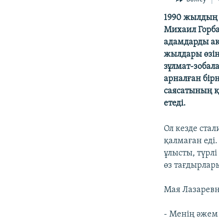
1990 жылдың 
Михаил Горба
адамдарды ақ
жылдары өзін
зұлмат-зобал
арналған бір
саясатының қ
етеді.
Ол кезде ста
қалмаған еді
ұлысты, түрлі
өз тағдырлары
Мая Лазаревн
- Менің әжем