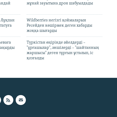
андай
мұнай зауытына дрон шабуылдады
н Лұқпан
Wildberries негізгі қоймаларын
татуға
Ресейден көшірмек деген хабарды
жоққа шығарды
аеваға
Түркістан өңірінде әйелдерді –
 шақырды
"ұрғашылар", әншілерді – "шайтанның
жаршысы" деген тұрғын ұсталып, іс
қозғалды