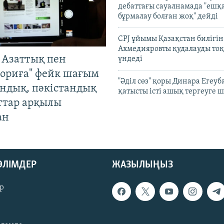
дебаттағы сауалнамада "ешқ
бұрмалау болған жоқ" дейді
CPJ ұйымы Қазақстан билігі
Ахмедияровты қудалауды тоқ
 Азаттық пен
үндеді
ориға" фейк шағым
"Әділ сөз" қоры Динара Егеуб
андық, пәкістандық
қатысты істі ашық тергеуге
ттар арқылы
ан
БӨЛІМДЕР
ЖАЗЫЛЫҢЫЗ
р