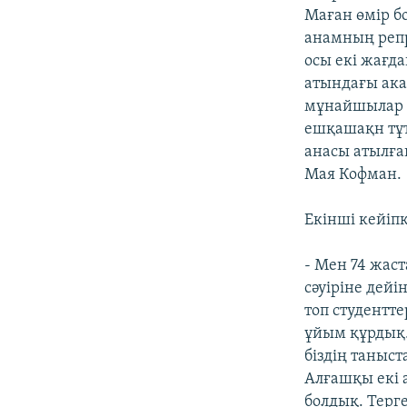
Маған өмір бо
анамның репр
осы екі жағд
атындағы ака
мұнайшылар 
ешқашақн тұт
анасы атылған
Мая Кофман.
Екінші кейіп
- Mен 74 жас
сәуіріне дейі
топ студентте
ұйым құрдық. 
біздің таныс
Алғашқы екі а
болдық. Терг