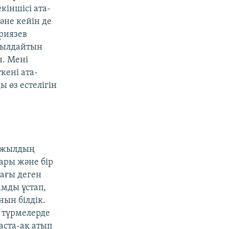
кіншісі ата-
әне кейін де
риязев
былдайтын
. Мені
кені ата-
 өз естелігін
6 жылдың
лары және бір
дағы деген
амды ұстап,
нын білдік.
н түрмелерде
аста-ақ атып