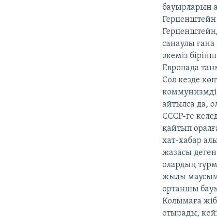
бауырларын а
Герценштейн д
Герценштейнде
санаулы ғана
әкеміз бірінш
Европада таны
Сол кезде кө
коммунизмді 
айтылса да, 
СССР-ге келе
қайтып оралғ
хат-хабар ал
жазасы деген
олардың түрм
жылы маусым 
ортаншы бауы
Колымаға жіб
отырады, кейі