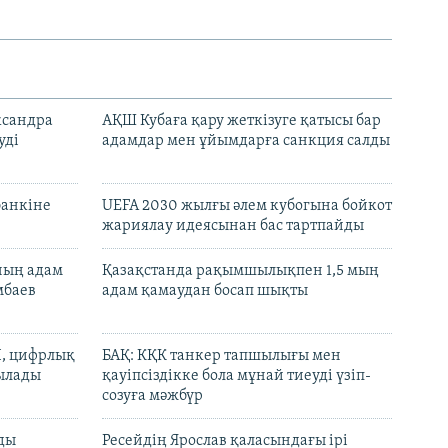
ксандра
АҚШ Кубаға қару жеткізуге қатысы бар
уді
адамдар мен ұйымдарға санкция салды
банкіне
UEFA 2030 жылғы әлем кубогына бойкот
жариялау идеясынан бас тартпайды
нның адам
Қазақстанда рақымшылықпен 1,5 мың
мбаев
адам қамаудан босап шықты
И, цифрлық
БАҚ: КҚК танкер тапшылығы мен
тылады
қауіпсіздікке бола мұнай тиеуді үзіп-
созуға мәжбүр
лды
Ресейдің Ярослав қаласындағы ірі