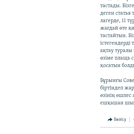
тастады. Бізг
деген статья 
лагерде, 11 т
жағдай өте қ
тастайтын. Б
істегендерді
ақтау туралы 
өзіме плащь 
қосатын болд
Бұрынғы Сове
біртіндеп ж
өзінің өшпес
ешқашан шық
Бөлісу