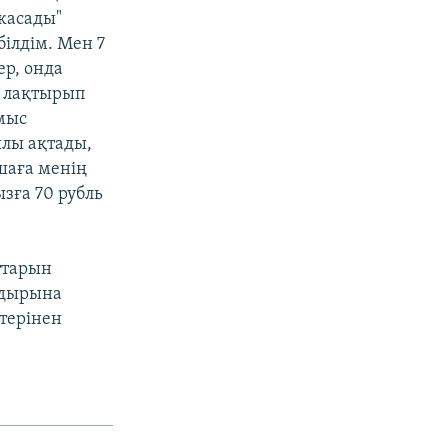
 жасады"
білдім. Мен 7
ер, онда
а лақтырып
ұмыс
ылы ақтады,
қшаға менің
зға 70 рубль
ттарын
ғдырына
терінен