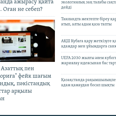
танда ажырасу қайта
экологиялық заң талабы сақ
дейді
. Оған не себеп?
Таиландта мектепте біреу қа
атып, алты адам қаза тапты
АҚШ Кубаға қару жеткізуге қ
адамдар мен ұйымдарға сан
UEFA 2030 жылғы әлем кубог
жариялау идеясынан бас та
 Азаттық пен
ориға" фейк шағым
Қазақстанда рақымшылықпен
андық, пәкістандық
адам қамаудан босап шықты
ттар арқылы
ан