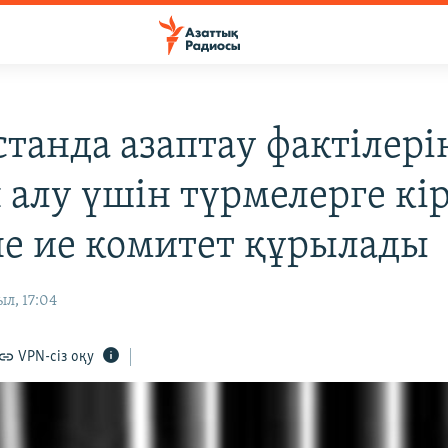
станда азаптау фактілері
 алу үшін түрмелерге кі
е ие комитет құрылады
ыл, 17:04
VPN-сіз оқу