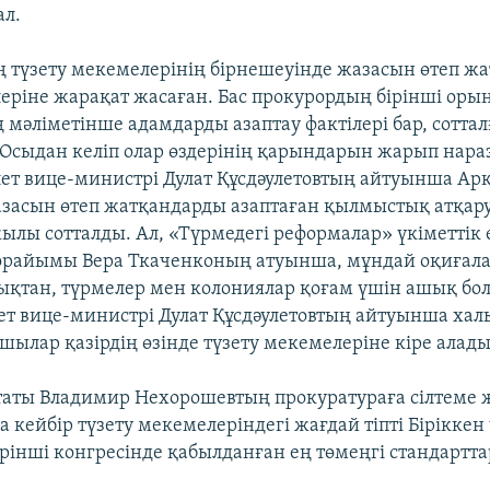
ал.
 түзету мекемелерінің бірнешеуінде жазасын өтеп жат
леріне жарақат жасаған. Бас прокурордың бірінші оры
 мәліметінше адамдарды азаптау фактілері бар, сотта
 Осыдан келіп олар өздерінің қарындарын жарып нар
ділет вице-министрі Дулат Құсдәулетовтың айтуынша Ар
засын өтеп жатқандарды азаптаған қылмыстық атқару
ылы сотталды. Ал, «Түрмедегі реформалар» үкіметтік 
райымы Вера Ткаченконың атуынша, мұндай оқиғала
ықтан, түрмелер мен колониялар қоғам үшін ашық бо
ілет вице-министрі Дулат Құсдәулетовтың айтуынша ха
пшылар қазірдің өзінде түзету мекемелеріне кіре алады
таты Владимир Нехорошевтың прокуратураға сілтеме 
кейбір түзету мекемелеріндегі жағдай тіпті Біріккен 
інші конгресінде қабылданған ең төмеңгі стандартта