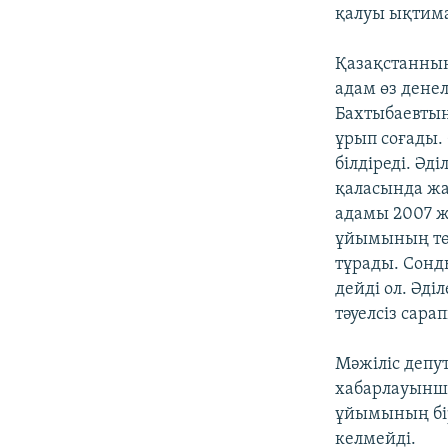
қалуы ықтим
Қазақстанның
адам өз дене
Бахтыбаевтың
ұрып соғады.
білдіреді. Ә
қаласында жа
адамы 2007 ж
ұйымының тө
тұрады. Сонд
дейді ол. Әд
тәуелсіз сара
Мәжіліс депу
хабарлауынша 
ұйымының бір
келмейді.