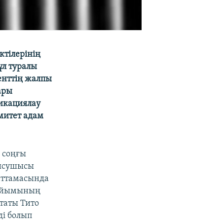
ктілерінің
ұл туралы
енттің жалпы
ары
икациялау
митет адам
 соңғы
тысушысы
хаттамасында
р ұйымының
утаты Тито
ді болып