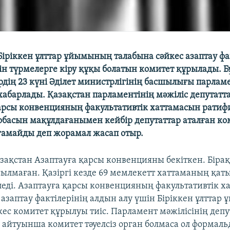
Біріккен ұлттар ұйымының талабына сәйкес азаптау фа
ін түрмелерге кіру құқы болатын комитет құрылады. Б
ірдің 23 күні Әділет министрлігінің басшылығы парлам
абарлады. Қазақстан парламентінің мәжіліс депутатт
арсы конвенцияның факультативтік хаттамасын ратиф
обасын мақұлдағанымен кейбір депутаттар аталған ко
амайды деп жорамал жасап отыр.
зақстан Азаптауға қарсы конвенцияны бекіткен. Бірақ
сылмаған. Қазіргі кезде 69 мемлекетт хаттаманың қа
леді. Азаптауға қарсы конвенцияның факультативтік 
азаптау фактілерінің алдын алу үшін Біріккен ұлтта
кес комитет құрылуы тиіс. Парламент мәжілісінің деп
айтуынша комитет тәуелсіз орган болмаса ол формаль