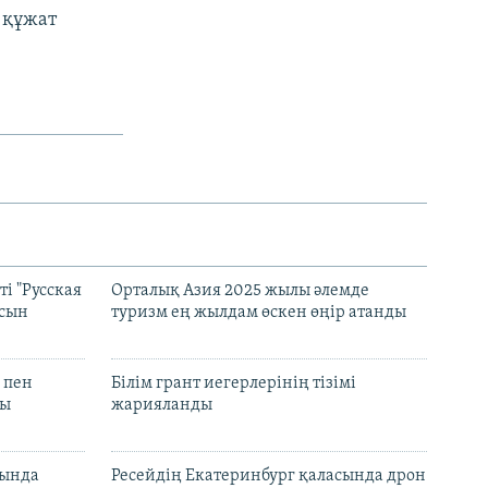
 құжат
і "Русская
Орталық Азия 2025 жылы әлемде
асын
туризм ең жылдам өскен өңір атанды
 пен
Білім грант иегерлерінің тізімі
лы
жарияланды
нында
Ресейдің Екатеринбург қаласында дрон