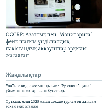
OCCRP: Азаттық пен "Мониториға"
фейк шағым үндістандық,
пәкістандық аккаунттар арқылы
жасалған
Жаңалықтар
YouTube видеохостинг қызметі "Русская община"
ұйымының екі арнасын бұғаттады
Орталық Азия 2025 жылы әлемде туризм ең жылдам
өскен өңір атанды