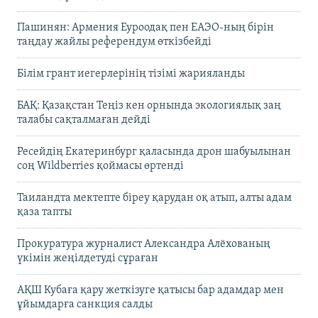
Пашинян: Армения Еуроодақ пен ЕАЭО-ның бірін
таңдау жайлы референдум өткізбейді
Білім грант иегерлерінің тізімі жарияланды
БАҚ: Қазақстан Теңіз кен орнында экологиялық заң
талабы сақталмаған дейді
Ресейдің Екатеринбург қаласында дрон шабуылынан
соң Wildberries қоймасы өртенді
Таиландта мектепте біреу қарудан оқ атып, алты адам
қаза тапты
Прокуратура журналист Александра Алёхованың
үкімін жеңілдетуді сұраған
АҚШ Кубаға қару жеткізуге қатысы бар адамдар мен
ұйымдарға санкция салды