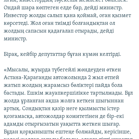
Яғни, инвестордың тәуекелін мемлекет бөліспек.
Ондай шара көптеген елде бар, дейді министр.
Инвестор жолды салып қана қоймай, оған қызмет
көрсетеді. Жол оған тиімді болғандықтан ол
жолдың сапасын қадағалап отырады, дейді
министр.
Бірақ, кейбір депутаттар бұған күмән келтірді.
«Мысалы, жуырда түбегейлі жөндеуден өткен
Астана-Қарағанды автожолында 2 жыл өтпей
жатып жолдың жарамсыз бөліктері пайда бола
бастады. Ешкім жауапкершілікке тартылмады. Бұл
жолда ұрланған ақша жолға кеткен шығыннан
артық. Сондықтан қазір неге қылмысты істер
қозғамасқа, автожолдар комитетінен де бір-екі
адамды отырғызатын уақытта жеткен шығар.
Бұдан қорқынышты ештеңе болмайды, керісінше,