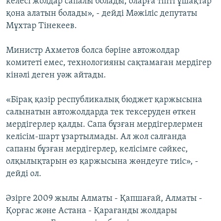
келесі жолдар сапалы болады, оларға тіпті ұшақтар
қона алатын болады», - дейді Мәжіліс депутаты
Мұхтар Тінекеев.
Министр Ахметов болса бәріне автожолдар
комитеті емес, технологияны сақтамаған мердігер
кінәлі деген уәж айтады.
«Бірақ қазір республикалық бюджет қаржысына
салынатын автожолдарда тек тексеруден өткен
мердігерлер қалды. Сапа бұзған мердігерлермен
келісім-шарт ұзартылмады. Ал жол салғанда
сапаны бұзған мердігерлер, келісімге сәйкес,
олқылықтарын өз қаржысына жөндеуге тиіс», -
дейді ол.
Әзірге 2009 жылы Алматы - Қапшағай, Алматы -
Қорғас және Астана - Қарағанды жолдары