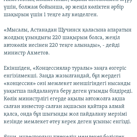
үшін, болжам бойынша, әр жеңіл көліктен әрбір
шақырым үшін 1 теңге алу көзделген.
«Мысалы, Астанадан Щучинск қаласына апаратын
жолдың ұзындығы 220 шақырым болса, жеңіл
автокөлік иесінен 220 теңге алынады», - дейді
министр Ахметов.
Екіншіден, «Концессиялар туралы» заңға өзгеріс
енгізілмекші. Заңда жазылғандай, бұл жердегі
«концессия» сөзі мемлекет меншігіндегі нысанды
уақытша пайдалануға беру деген ұғымды білдіреді.
Көлік министрлігі егерде ақылы автожолға ақша
салған инвестор салған ақшасын қайтара алмай
қалса, онда бұл шығынды жол пайдалану мерзімі
кезінде мемлекет өтеу керек деген ұсыныс енгізді.