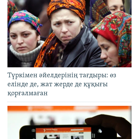
Түркімен әйелдерінің тағдыры: өз
елінде де, жат жерде де құқығы
қорғалмаған