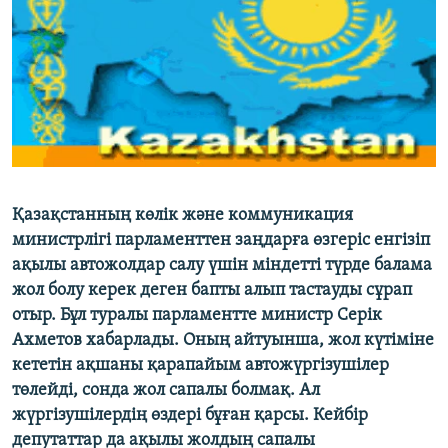
ЖАЗЫЛЫҢЫЗ
Басқа тілдерде
Қазақстанның көлік және коммуникация
министрлігі парламенттен заңдарға өзгеріс енгізіп
ақылы автожолдар салу үшін міндетті түрде балама
жол болу керек деген бапты алып тастауды сұрап
отыр. Бұл туралы парламентте министр Серік
Ахметов хабарлады. Оның айтуынша, жол күтіміне
кететін ақшаны қарапайым автожүргізушілер
төлейді, сонда жол сапалы болмақ. Ал
жүргізушілердің өздері бұған қарсы. Кейбір
депутаттар да ақылы жолдың сапалы