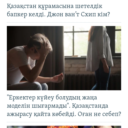
Қазақстан құрамасына шетелдік
бапкер келді. Джон ван’т Схип кім?
"Еркектер күйеу болудың жаңа
моделін шығармады". Қазақстанда
ажырасу қайта көбейді. Оған не себеп?