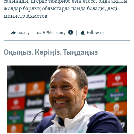
салынады. Егерде тәжірибе өзін өтесе, онда ақылы
жолдар барлық облыстарда пайда болады, деді
министр Ахметов.
Бөлісу
VPN-сіз оқу
Follow us
Оқыңыз. Көріңіз. Тыңдаңыз