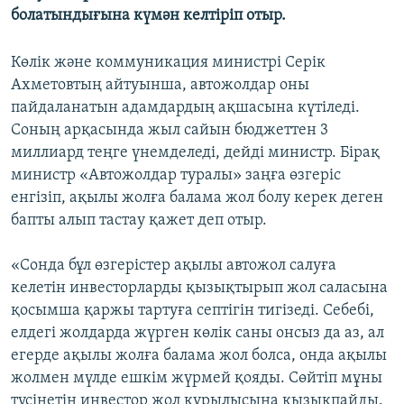
болатындығына күмән келтіріп отыр.
Көлік және коммуникация министрі Серік
Ахметовтың айтуынша, автожолдар оны
пайдаланатын адамдардың ақшасына күтіледі.
Соның арқасында жыл сайын бюджеттен 3
миллиард теңге үнемделеді, дейді министр. Бірақ
министр «Автожолдар туралы» заңға өзгеріс
енгізіп, ақылы жолға балама жол болу керек деген
бапты алып тастау қажет деп отыр.
«Сонда бұл өзгерістер ақылы автожол салуға
келетін инвесторларды қызықтырып жол саласына
қосымша қаржы тартуға септігін тигізеді. Себебі,
елдегі жолдарда жүрген көлік саны онсыз да аз, ал
егерде ақылы жолға балама жол болса, онда ақылы
жолмен мүлде ешкім жүрмей қояды. Сөйтіп мұны
түсінетін инвестор жол құрылысына қызықпайды.