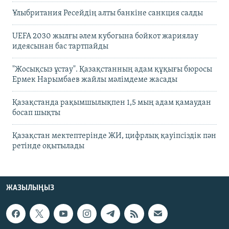
Ұлыбритания Ресейдің алты банкіне санкция салды
UEFA 2030 жылғы әлем кубогына бойкот жариялау
идеясынан бас тартпайды
"Жосықсыз ұстау". Қазақстанның адам құқығы бюросы
Ермек Нарымбаев жайлы мәлімдеме жасады
Қазақстанда рақымшылықпен 1,5 мың адам қамаудан
босап шықты
Қазақстан мектептерінде ЖИ, цифрлық қауіпсіздік пән
ретінде оқытылады
ЖАЗЫЛЫҢЫЗ