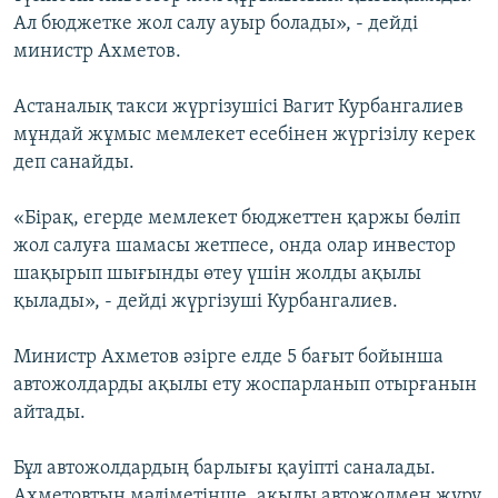
Ал бюджетке жол салу ауыр болады», - дейді
министр Ахметов.
Астаналық такси жүргізушісі Вагит Курбангалиев
мұндай жұмыс мемлекет есебінен жүргізілу керек
деп санайды.
«Бірақ, егерде мемлекет бюджеттен қаржы бөліп
жол салуға шамасы жетпесе, онда олар инвестор
шақырып шығынды өтеу үшін жолды ақылы
қылады», - дейді жүргізуші Курбангалиев.
Министр Ахметов әзірге елде 5 бағыт бойынша
автожолдарды ақылы ету жоспарланып отырғанын
айтады.
Бұл автожолдардың барлығы қауіпті саналады.
Ахметовтың мәліметінше, ақылы автожолмен жүру