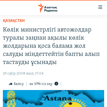
Accessibility
links
Skip
ҚАЗАҚСТАН
to
ЖАҢАЛЫҚТАР
Көлік министрлігі автожолдар
main
САЯСАТ
content
туралы заңнан ақылы көлік
AZATTYQTV
Skip
жолдарына қоса балама жол
to
ҚАҢТАР ОҚИҒАСЫ
салуды міндеттейтін бапты алып
main
АДАМ ҚҰҚЫҚТАРЫ
Navigation
тастауды ұсынады
Skip
ӘЛЕУМЕТ
to
29 сәуір 2008 жыл, 17:04
ӘЛЕМ
Search
Бөлісу
VPN-сіз оқу
АРНАЙЫ ЖОБАЛАР
Русский