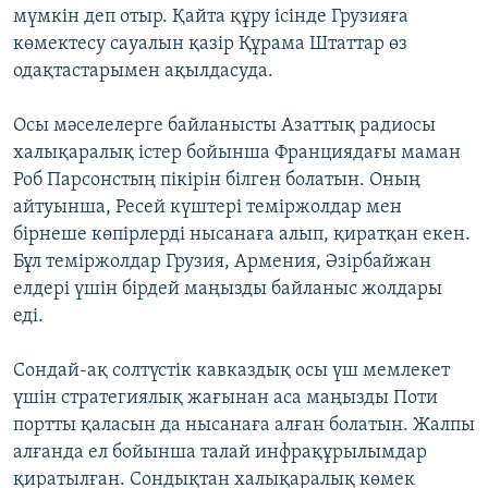
мүмкін деп отыр. Қайта құру ісінде Грузияға
көмектесу сауалын қазір Құрама Штаттар өз
одақтастарымен ақылдасуда.
Осы мәселелерге байланысты Азаттық радиосы
халықаралық істер бойынша Франциядағы маман
Роб Парсонстың пікірін білген болатын. Оның
айтуынша, Ресей күштері теміржолдар мен
бірнеше көпірлерді нысанаға алып, қиратқан екен.
Бұл теміржолдар Грузия, Армения, Әзірбайжан
елдері үшін бірдей маңызды байланыс жолдары
еді.
Сондай-ақ солтүстік кавказдық осы үш мемлекет
үшін стратегиялық жағынан аса маңызды Поти
портты қаласын да нысанаға алған болатын. Жалпы
алғанда ел бойынша талай инфрақұрылымдар
қиратылған. Сондықтан халықаралық көмек