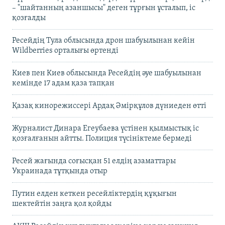
– "шайтанның азаншысы" деген тұрғын ұсталып, іс
қозғалды
Ресейдің Тула облысында дрон шабуылынан кейін
Wildberries орталығы өртенді
Киев пен Киев облысында Ресейдің әуе шабуылынан
кемінде 17 адам қаза тапқан
Қазақ кинорежиссері Ардақ Әмірқұлов дүниеден өтті
Журналист Динара Егеубаева үстінен қылмыстық іс
қозғалғанын айтты. Полиция түсініктеме бермеді
Ресей жағында соғысқан 51 елдің азаматтары
Украинада тұтқында отыр
Путин елден кеткен ресейліктердің құқығын
шектейтін заңға қол қойды