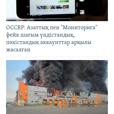
OCCRP: Азаттық пен "Мониториға"
фейк шағым үндістандық,
пәкістандық аккаунттар арқылы
жасалған