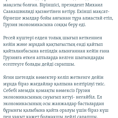
мақсаты болған. Біріншісі, президент Михаил
Саакашвилиді қызметінен кетіру. Екінші мақсат-
бірнеше жылдар бойы аяғынан тұра алмастай етіп,
Грузия экономикасына соққы беру еді.
Ресей күштері елден толық шығып кеткеннен
кейін және мұндай қақтығыстың енді қайтып
қайталанбасына кепілдік алынғаннан кейін ғана
Грузияға өткен апталарда келген шығындарды
есептеуге болады дейді сарапшы.
Яғни шетелдік көмектер келіп жеткенге дейін
мұнда біраз жағдайлар қалпына келтірілуі тиіс.
Себебі әлемдік қомақты көмексіз Грузия
экономикасының сауығып кетуі- неғайбіл. Ел
экономикасының осы жанжалдар басталардан
бұрынғы қалыбына қайта оралуы үшін біраз күш
пен уақыт қажет болмақшы дейді сарапшы.