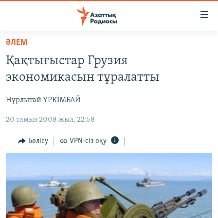
Accessibility
links
Skip
ӘЛЕМ
to
ЖАҢАЛЫҚТАР
Қақтығыстар Грузия
main
САЯСАТ
content
экономикасын тұралатты
AZATTYQTV
Skip
to
Нұрлытай ҮРКİМБАЙ
ҚАҢТАР ОҚИҒАСЫ
main
20 тамыз 2008 жыл, 22:58
АДАМ ҚҰҚЫҚТАРЫ
Navigation
Skip
ӘЛЕУМЕТ
Бөлісу
VPN-сіз оқу
to
ӘЛЕМ
Search
АРНАЙЫ ЖОБАЛАР
Русский