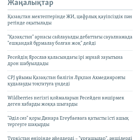
Жаңалықтар
Қазақстан мектептерінде ЖИ, цифрлық қауіпсіздік пән
ретінде оқытылады
"Қазақстан" арнасы сайлауалды дебаттағы сауалнамада
"ешқандай бұрмалау болған жоқ" дейді
Ресейдің Ярослав қаласындағы ірі мұнай зауытына
дрон шабуылдады
CPJ ұйымы Қазақстан билігін Лұқпан Ахмедияровты
қудалауды тоқтатуға үндеді
Wildberries негізгі қоймаларын Ресейден көшірмек
деген хабарды жоққа шығарды
"Әділ сөз" қоры Динара Егеубаеваға қатысты істі ашық
тергеуге шақырды
Түркістан өңірінде әйелдерді – "ұрғашылар", әншілерді