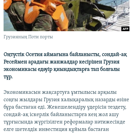
ЖАЗЫЛЫҢЫЗ
Басқа тілдерде
Грузияның Поти порты
Оңтүстік Осетия аймағына байланысты, сондай-ақ
Ресеймен арадағы жанжалдар кесірінен Грузия
экономикасы едәуір қиындықтарға тап болғалы
тұр.
Экономикасын жақсартуға ұмтылысы арқылы
соңғы жылдары Грузия халықаралық назарды өзіне
бұра бастаған еді. Жекешелендіру үдерісін тездету,
сондай-ақ іскерлік байланыстарға кең жол ашу
тұрғысында жүргізілген реформалар нәтижесінде
елге шетелдік инвестиция құйыла бастаған