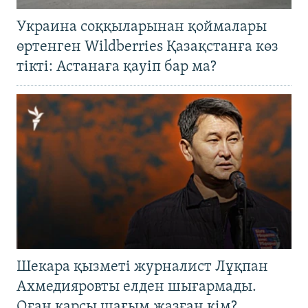
Украина соққыларынан қоймалары
өртенген Wildberries Қазақстанға көз
тікті: Астанаға қауіп бар ма?
Шекара қызметі журналист Лұқпан
Ахмедияровты елден шығармады.
Оған қарсы шағым жазған кім?