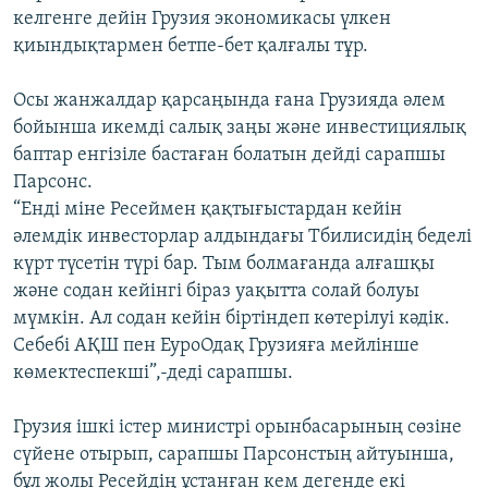
келгенге дейін Грузия экономикасы үлкен
қиындықтармен бетпе-бет қалғалы тұр.
Осы жанжалдар қарсаңында ғана Грузияда әлем
бойынша икемді салық заңы және инвестициялық
баптар енгізіле бастаған болатын дейді сарапшы
Парсонс.
“Енді міне Ресеймен қақтығыстардан кейін
әлемдік инвесторлар алдындағы Тбилисидің беделі
күрт түсетін түрі бар. Тым болмағанда алғашқы
және содан кейінгі біраз уақытта солай болуы
мүмкін. Ал содан кейін біртіндеп көтерілуі кәдік.
Себебі АҚШ пен ЕуроОдақ Грузияға мейлінше
көмектеспекші”,-деді сарапшы.
Грузия ішкі істер министрі орынбасарының сөзіне
сүйене отырып, сарапшы Парсонстың айтуынша,
бұл жолы Ресейдің ұстанған кем дегенде екі