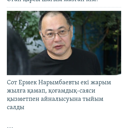
Сот Ермек Нарымбаевты екі жарым
жылға қамап, қоғамдық-саяси
қызметпен айналысуына тыйым
салды