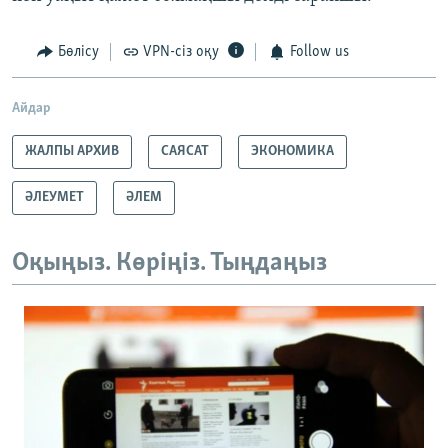
Бөлісу
VPN-сіз оқу
Follow us
Айдар
ЖАЛПЫ АРХИВ
САЯСАТ
ЭКОНОМИКА
ӘЛЕУМЕТ
ӘЛЕМ
Оқыңыз. Көріңіз. Тыңдаңыз