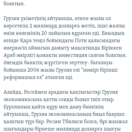
болатын.
Грузия үкіметінің айтуынша, өткен жылы ол
көрсеткіш 2 миллиард долларға жетіп, ішкі жалпы
өнім көлемінің 20 пайызын құраған еді. Биылдың
өзінде Қара теңіз бойындағы Поти қаласындағы
өнеркәсіп аймағын дамыту мақсатында Біріккен
Араб әмірлігі қомақты инвестиция салған болатын.
Әлемдік банктің жүргізген зерттеу- бағалауы
бойынша 2006 жылы Грузия елі “нөмірі бірінші
реформашыл ел” атанған еді.
Алайда, Ресеймен арадағы қақтығыстар Грузия
экономикасына қатты соққы болып тиіп отыр.
Еуропаның қайта құру мен даму банкінің
айтуынша, Грузия экономикасының биыл баяулап
қалатын түрі бар. Ресми Тбилиси болса, бұл жанжал
шығындары бірнеше миллиард долларға шығуы