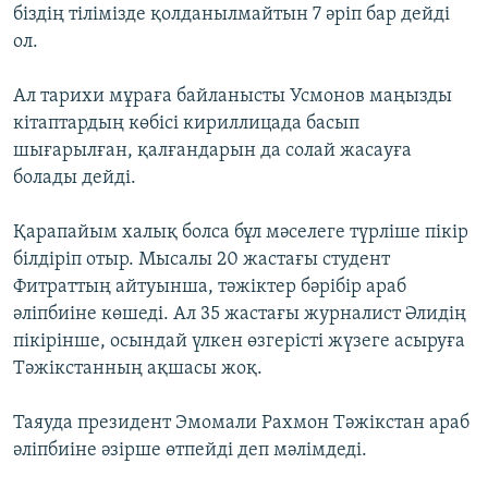
біздің тілімізде қолданылмайтын 7 әріп бар дейді
ол.
Ал тарихи мұраға байланысты Усмонов маңызды
кітаптардың көбісі кириллицада басып
шығарылған, қалғандарын да солай жасауға
болады дейді.
Қарапайым халық болса бұл мәселеге түрліше пікір
білдіріп отыр. Мысалы 20 жастағы студент
Фитраттың айтуынша, тәжіктер бәрібір араб
әліпбиіне көшеді. Ал 35 жастағы журналист Әлидің
пікірінше, осындай үлкен өзгерісті жүзеге асыруға
Тәжікстанның ақшасы жоқ.
Таяуда президент Эмомали Рахмон Тәжікстан араб
әліпбиіне әзірше өтпейді деп мәлімдеді.