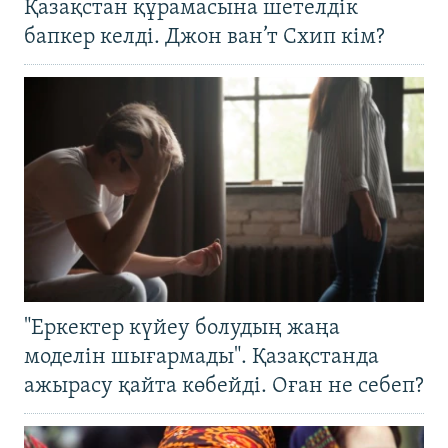
Қазақстан құрамасына шетелдік
бапкер келді. Джон ван’т Схип кім?
"Еркектер күйеу болудың жаңа
моделін шығармады". Қазақстанда
ажырасу қайта көбейді. Оған не себеп?