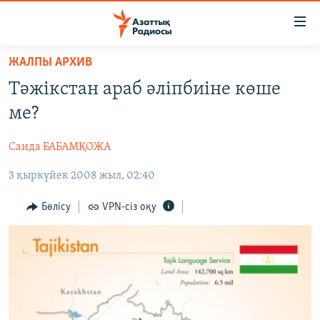
Accessibility
links
Skip
ЖАЛПЫ АРХИВ
to
ЖАҢАЛЫҚТАР
Тәжікстан араб әліпбиіне көше
main
САЯСАТ
content
ме?
AZATTYQTV
Skip
to
Саида БАБАМҚОЖА
ҚАҢТАР ОҚИҒАСЫ
main
3 қыркүйек 2008 жыл, 02:40
АДАМ ҚҰҚЫҚТАРЫ
Navigation
Skip
ӘЛЕУМЕТ
Бөлісу
VPN-сіз оқу
to
ӘЛЕМ
Search
АРНАЙЫ ЖОБАЛАР
Русский