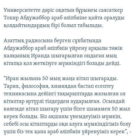
Университетте дәріс оқитын бұрынғы саясаткер
Тохир Абдужаббор араб әліпбиіне қайта оралуды
қолдайтындардың бірі болып табылады.
Азаттық радиосына берген сұхбатында
Абдужаббор араб әліпбиін үйрену арқылы тәжік
халқының Иранда шығарылған ондаған мың
кітапқа қол жеткізуге мүмкіндігі болады дейді.
“Иран жылына 50 мың жаңа кітап шығарады.
Тарих, философия, химиядан бастап есептеу
техникасына дейінгі тақырыптарда жазылған ол
кітаптар әртүрлі тілдерден аударылған. Осындай
көлемде кітап шығару үшін бізге шамамен 50 жыл
керек болады. Біз ақшаны үнемдеуіміз мүмкін,
себебі осы кітаптарды оқи алуға мүмкіндігіміз болу
үшін біз тек қана араб әліпбиін үйренуіміз керек”, -