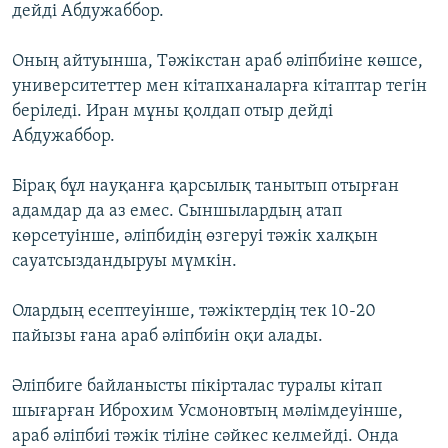
дейді Абдужаббор.
Оның айтуынша, Тәжікстан араб әліпбиіне көшсе,
университеттер мен кітапханаларға кітаптар тегін
беріледі. Иран мұны қолдап отыр дейді
Абдужаббор.
Бірақ бұл науқанға қарсылық танытып отырған
адамдар да аз емес. Сыншылардың атап
көрсетуінше, әліпбидің өзгеруі тәжік халқын
сауатсыздандыруы мүмкін.
Олардың есептеуінше, тәжіктердің тек 10-20
пайызы ғана араб әліпбиін оқи алады.
Әліпбиге байланысты пікірталас туралы кітап
шығарған Иброхим Усмоновтың мәлімдеуінше,
араб әліпбиі тәжік тіліне сәйкес келмейді. Онда