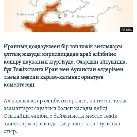
ЖАЗЫЛЫҢЫЗ
Басқа тілдерде
Иранның қолдауымен бір топ тәжік зиялылары
ұлттық жазуды кириллицадан араб әліпбиіне
көшіру науқанын жүргізуде. Олардың айтуынша,
бұл Тәжікстанға Иран мен Ауғанстан елдерімен
тығыз мәдени қарым-қатынас орнатуға
көмектеседі.
Ал қарсыластар әліпби өзгертілсе, көптеген тәжік
азаматтары сауатсыз болып қалады дейді.
Осылайша әліпбиге байланысты мәселе тәжік
зиялылары арасында қызу пікір талас туғызып
отыр.