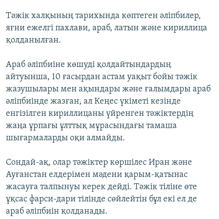
Тәжік халқының тарихында көптеген әліпбилер,
яғни ежелгі пахлави, араб, латын және кириллица
қолданылған.
Араб әліпбиіне көшуді қолдайтындардың
айтуынша, 10 ғасырдан астам уақыт бойы тәжік
жазушылары мен ақындары және ғалымдары араб
әліпбиінде жазған, ал Кеңес үкіметі кезінде
енгізілген кириллицаны үйренген тәжіктердің
жаңа ұрпағы ұлттық мұрасындағы тамаша
шығармаларды оқи алмайды.
Сондай-ақ, олар тәжіктер көршілес Иран және
Ауғанстан елдерімен мәдени қарым-қатынас
жасауға талпынуы керек дейді. Тәжік тіліне өте
ұқсас фарси-дари тілінде сөйлейтін бұл екі ел де
араб әліпбиін қолданады.