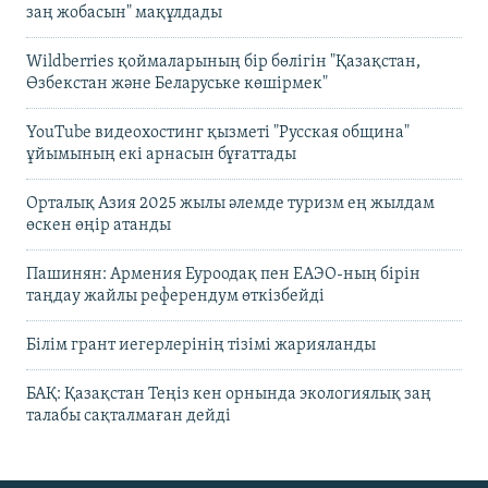
заң жобасын" мақұлдады
Wildberries қоймаларының бір бөлігін "Қазақстан,
Өзбекстан және Беларуське көшірмек"
YouTube видеохостинг қызметі "Русская община"
ұйымының екі арнасын бұғаттады
Орталық Азия 2025 жылы әлемде туризм ең жылдам
өскен өңір атанды
Пашинян: Армения Еуроодақ пен ЕАЭО-ның бірін
таңдау жайлы референдум өткізбейді
Білім грант иегерлерінің тізімі жарияланды
БАҚ: Қазақстан Теңіз кен орнында экологиялық заң
талабы сақталмаған дейді