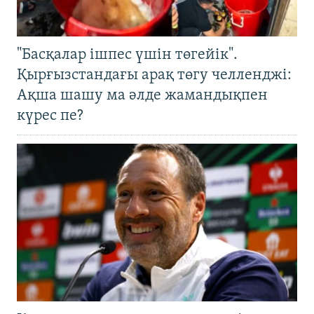
"Басқалар ішпес үшін төгейік".
Қырғызстандағы арақ төгу челленджі:
Ақша шашу ма әлде жамандықпен
күрес пе?