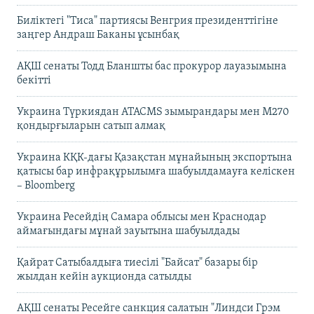
Биліктегі "Тиса" партиясы Венгрия президенттігіне
заңгер Андраш Баканы ұсынбақ
АҚШ сенаты Тодд Бланшты бас прокурор лауазымына
бекітті
Украина Түркиядан ATACMS зымырандары мен M270
қондырғыларын сатып алмақ
Украина КҚК-дағы Қазақстан мұнайының экспортына
қатысы бар инфрақұрылымға шабуылдамауға келіскен
– Bloomberg
Украина Ресейдің Самара облысы мен Краснодар
аймағындағы мұнай зауытына шабуылдады
Қайрат Сатыбалдыға тиесілі "Байсат" базары бір
жылдан кейін аукционда сатылды
АҚШ сенаты Ресейге санкция салатын "Линдси Грэм