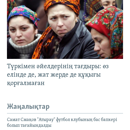
Түркімен әйелдерінің тағдыры: өз
елінде де, жат жерде де құқығы
қорғалмаған
Жаңалықтар
Самат Смақов "Атырау" футбол клубының бас бапкері
болып тағайындалды