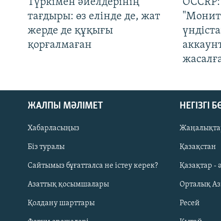
Түркімен әйелдерінің
OCCRP:
тағдыры: өз елінде де, жат
"Монит
жерде де құқығы
үндіст
қорғалмаған
аккаун
жасалғ
ЖАЛПЫ МӘЛІМЕТ
НЕГІЗГІ 
Хабарласыңыз
Жаңалықта
Біз туралы
Қазақстан
Русский
Сайтымыз бұғатталса не істеу керек?
Қазақтар - 
Азаттық қосымшалары
Орталық А
ЖАЗЫЛЫҢЫЗ
Қолдану шарттары
Ресей