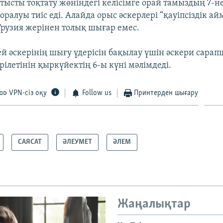
атысты тоқтату жөніндегі келісімге орай тамыздың 7-не
оралуы тиіс еді. Алайда орыс әскерлері “қауіпсіздік ай
Грузия жерінен толық шығар емес.
ей әскерінің шығу үдерісін бақылау үшін әскери сар
рілетінін қыркүйектің 6-ы күні мәлімдеді.
VPN-сіз оқу
Follow us
Принтерден шығару
САЯСАТ
ӘЛЕУМЕТ
ӘЛЕМ
Жаңалықтар