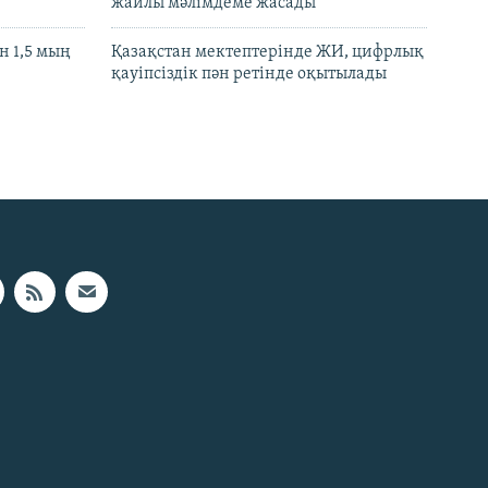
жайлы мәлімдеме жасады
 1,5 мың
Қазақстан мектептерінде ЖИ, цифрлық
қауіпсіздік пән ретінде оқытылады