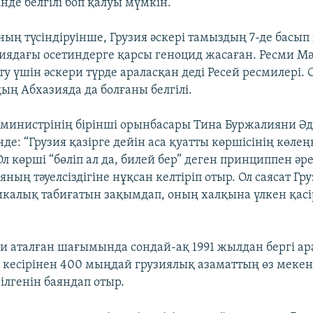
нде белгілі боп қалуы мүмкін.
ың түсіндіруінше, Грузия әскері тамыздың 7-де басып 
тиядағы осетиндерге қарсы геноцид жасаған. Ресми Мә
ату үшін әскери түрде араласқан деді Ресей ресмилері. 
ың Абхазияда да болғаны белгілі.
т министрінің бірінші орынбасары Тина Буржалияни Әд
нде: “Грузия қазірге дейін аса қуатты көршісінің көлең
 Ол көрші “бөліп ал да, билей бер” деген принциппен әр
ның тәуелсіздігіне нұқсан келтіріп отыр. Ол саясат Г
икалық табиғатын зақымдап, оның халқына үлкен қасір
и аталған шағымында сондай-ақ 1991 жылдан бергі ар
ң кесірінен 400 мыңдай грузиялық азаматтың өз меке
ілгенін баяндап отыр.