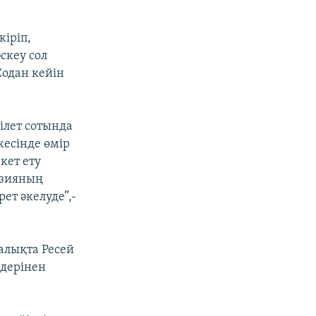
кіріп,
скеу сол
Содан кейін
ілет сотында
кесінде өмір
екет ету
рузияның
ет әкелуде”,-
алықта Ресей
ндерінен