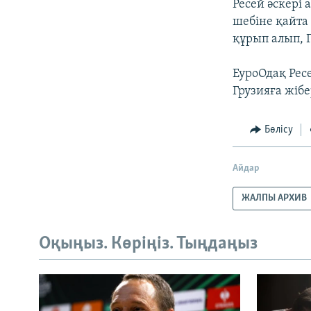
Ресей әскері 
шебіне қайта 
құрып алып, 
ЕуроОдақ Рес
Грузияға жібе
Бөлісу
Айдар
ЖАЛПЫ АРХИВ
Оқыңыз. Көріңіз. Тыңдаңыз