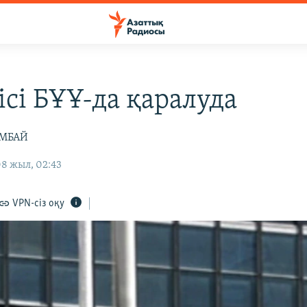
ісі БҰҰ-да қаралуда
İМБАЙ
8 жыл, 02:43
VPN-сіз оқу