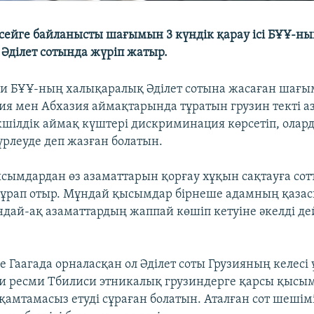
сейге байланысты шағымын 3 күндік қарау ісі БҰҰ-н
Әділет сотында жүріп жатыр.
си БҰҰ-ның халықаралық Әділет сотына жасаған шағ
тия мен Абхазия аймақтарында тұратын грузин текті а
кшілдік аймақ күштері дискриминация көрсетіп, олар
үрлеуде деп жазған болатын.
ысымдардан өз азаматтарын қорғау хұқын сақтауға со
сұрап отыр. Мұндай қысымдар бірнеше адамның қаза
ндай-ақ азаматтардың жаппай көшіп кетуіне әкелді де
е Гаагада орналасқан ол Әділет соты Грузияның келесі
и ресми Тбилиси этникалық грузиндерге қарсы қыс
қамтамасыз етуді сұраған болатын. Аталған сот шешім