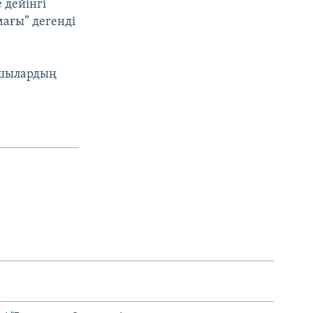
 дейінгі
мағы” дегенді
апшылардың