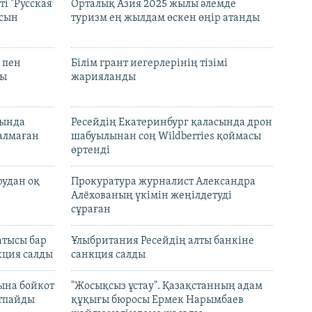
і "Русская
Орталық Азия 2025 жылы әлемде
асын
туризм ең жылдам өскен өңір атанды
 пен
Білім грант иегерлерінің тізімі
лы
жарияланды
нында
Ресейдің Екатеринбург қаласында дрон
талмаған
шабуылынан соң Wildberries қоймасы
өртенді
рудан оқ
Прокуратура журналист Александра
Алёхованың үкімін жеңілдетуді
сұраған
атысы бар
Ұлыбритания Ресейдің алты банкіне
кция салды
санкция салды
ына бойкот
"Жосықсыз ұстау". Қазақстанның адам
ртпайды
құқығы бюросы Ермек Нарымбаев