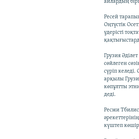
айлардың бірі
Ресей тарапын
Оңтүстік Осе
үдерісті тоқт
қақтығыстард
Грузия Әділе
сөйлеген сөзі
сүріп келеді.
арқылы Грузия
көпұлтты этн
деді.
Ресми Тбилис
әрекеттеріні
күштеп көшір