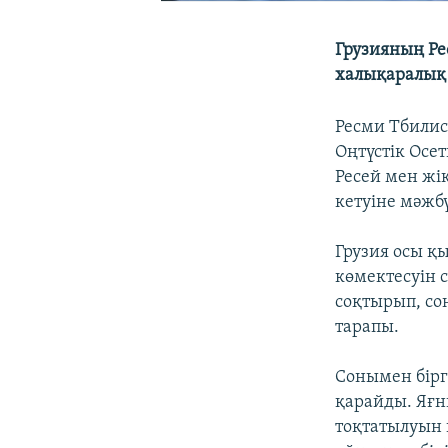
Грузияның Ре
халықаралық 
Ресми Тбили
Оңтүстік Осе
Ресей мен жі
кетуіне мәжб
Грузия осы қ
көмектесуін 
соқтырып, со
тарапы.
Сонымен бірг
қарайды. Яғн
тоқтатылуын 