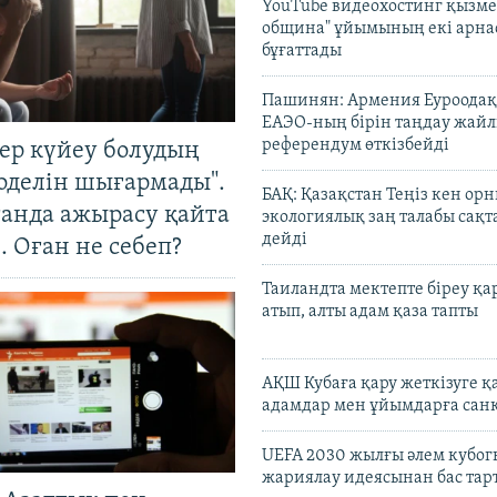
YouTube видеохостинг қызмет
община" ұйымының екі арн
бұғаттады
Пашинян: Армения Еуроодақ
ЕАЭО-ның бірін таңдау жай
референдум өткізбейді
тер күйеу болудың
оделін шығармады".
БАҚ: Қазақстан Теңіз кен ор
танда ажырасу қайта
экологиялық заң талабы сақ
дейді
. Оған не себеп?
Таиландта мектепте біреу қа
атып, алты адам қаза тапты
АҚШ Кубаға қару жеткізуге қ
адамдар мен ұйымдарға сан
UEFA 2030 жылғы әлем кубог
жариялау идеясынан бас та