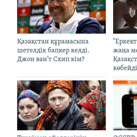
Қазақстан құрамасына
"Еркек
шетелдік бапкер келді.
жаңа м
Джон ван’т Схип кім?
Қазақс
көбейді