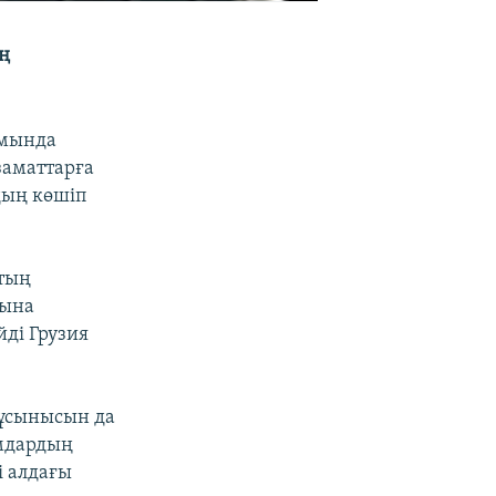
ың
ымында
заматтарға
дың көшіп
ттың
сына
йді Грузия
 ұсынысын да
ымдардың
і алдағы