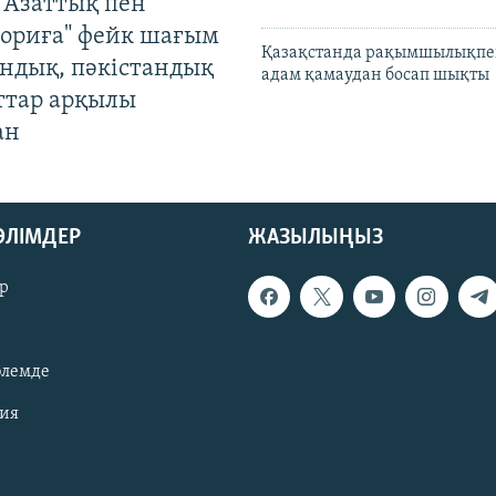
 Азаттық пен
ориға" фейк шағым
Қазақстанда рақымшылықпен
андық, пәкістандық
адам қамаудан босап шықты
ттар арқылы
ан
БӨЛІМДЕР
ЖАЗЫЛЫҢЫЗ
р
әлемде
зия