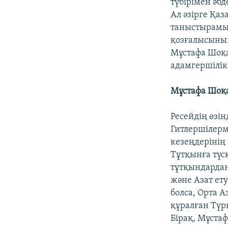
түбірімен әбд
Ал әзірге Қа
таныстырамыз
қозғалысының
Мұстафа Шоқа
адамгершілік
Мұстафа Шоқа
Ресейдің өзі
Гитлершілерм
кезеңдерінің 
Тұтқынға түс
тұтқындардан
және Азат ет
болса, Орта 
құралған Түр
Бірақ, Мұста