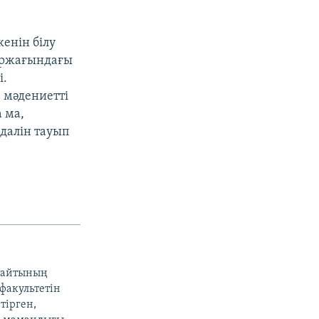
енін білу
аржағындағы
і.
 мәдениетті
а ма,
едалін тауып
 сайтының
факультетін
тірген,