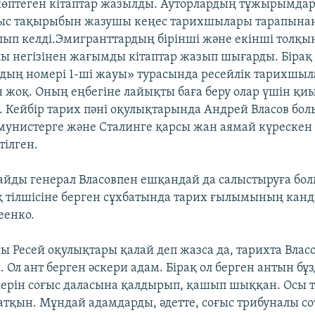
көптеген кітаптар жазылды. Ауторлардың тұжырымдар
ғыс тақырыбын жазушы кеңес тарихшылары тарапынан
ып келді.Эмигранттардың бірінші және екінші толқ
лы негізінен жағымды кітаптар жазып шығарды. Бірақ 
-дың номері 1-ші жауы» турасында ресейлік тарихшыл
ен жоқ. Оның еңбегіне лайықты баға беру олар үшін қ
. Кейбір тарих пәні оқулықтарында Андрей Власов бол
мунистерге және Сталинге қарсы жан аямай күрескен
тілген.
йды генерал Власовпен ешқандай да салыстыруға бол
қ тілшісіне берген сұхбатында тарих ғылымының кан
еенко.
ғы Ресей оқулықтары қалай деп жазса да, тарихта Влас
 Ол ант берген әскери адам. Бірақ ол берген антын бұз
ерін соғыс даласына қалдырып, қашып шыққан. Осы 
сатқын. Мұндай адамдарды, әдетте, соғыс трибуналы с