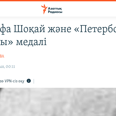
фа Шоқай және «Петерб
сы» медалі
ВА
л, 00:11
VPN-сіз оқу