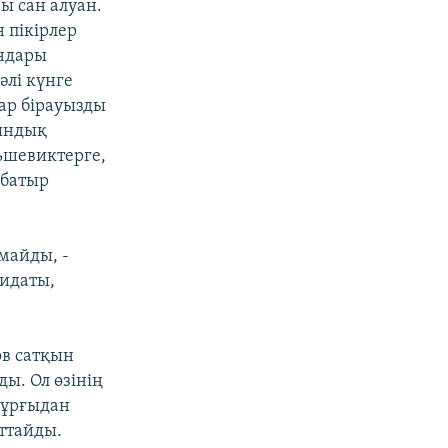
ы сан алуан.
 пікірлер
ындары
әлі күнге
ар бірауызды
иындық
ьшевиктерге,
 батыр
майды, -
дидаты,
ов сатқын
ды. Ол өзінің
тұрғыдан
оттайды.