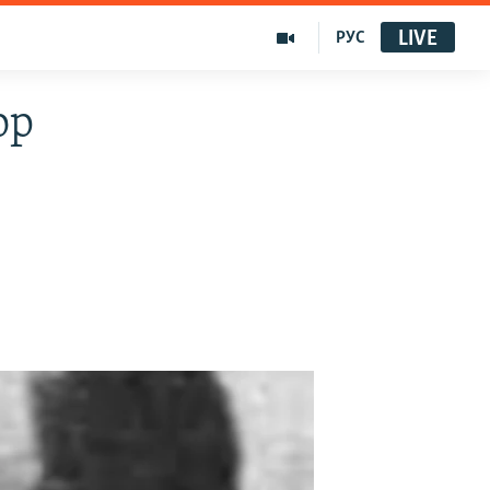
LIVE
РУС
ор