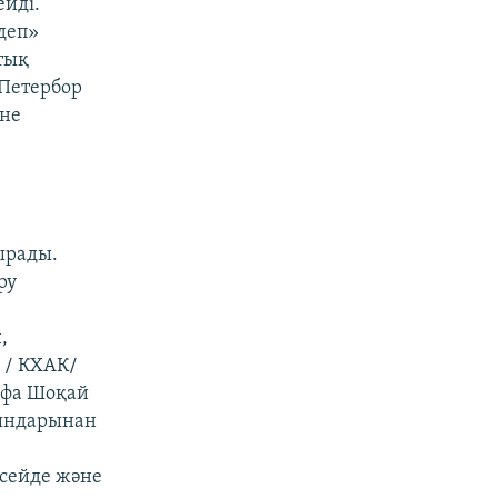
ейді.
деп»
тық
 Петербор
әне
ырады.
ру
,
 / КХАК/
афа Шоқай
қындарынан
есейде және