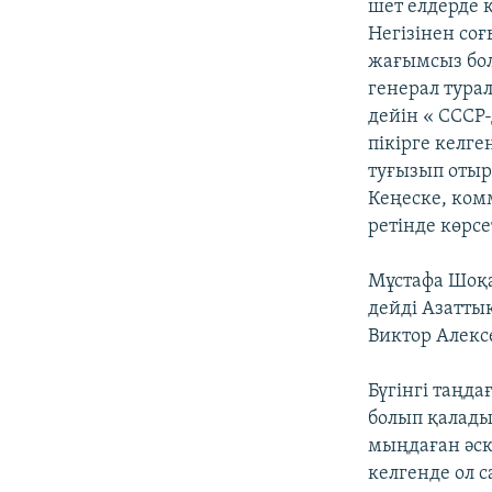
шет елдерде 
Негізінен со
жағымсыз бол
генерал тура
дейін « СССР
пікірге келг
туғызып отыр
Кеңеске, ком
ретінде көрсе
Мұстафа Шоқа
дейді Азатты
Виктор Алекс
Бүгінгі таңда
болып қалады.
мыңдаған әск
келгенде ол 