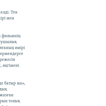
елді. Тек
ірі мен
м фильмнің
ығушылық
лғаның өмірі
өрермендерге
әрежесін
, әңгімені
де батыр ма»,
ндық
 жазған
арын толық