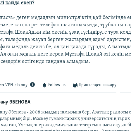
лі қайда екен?
лғасы» деген медалдың министрліктің қай бөлімінде ек
емеге қанша рет телефон шалғанымызда, трубканың 
тафа Шоқайдың кім екенін ұзақ түсіндіруге тура келд
ры, телефонда жауап берген жастардың әдемі дауыспен,
фаға медаль дейсіз бе, ол қай қалада тұрады, Алматыд
Ал оған медаль неге керек Мұстафа Шоқай өзі келіп м
 сөздерін естігенде таңдана алмадым.
VPN-сіз оқу
Follow us
Принтерден шығару
бану ӘБЕНОВА
бану Әбенова - 2008 жылдың тамызына бері Азаттық радиосы
орларының бірі. Мәскеу гуманитарлық университетінің тарих 
амдаған, Ұлттық өнер академиясында театр сыншысы оқуын бі