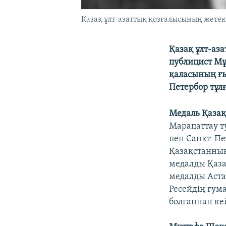
Қазақ ұлт-азаттық қозғалысының жете
Қазақ ұлт-аз
публицист Мұ
қаласының ғы
Петербор тұл
Медаль Қазақ
Марапаттау т
пен Санкт-Пе
Қазақстанның
медалды Қаза
медалды Аста
Ресейдің гум
болғаннан ке