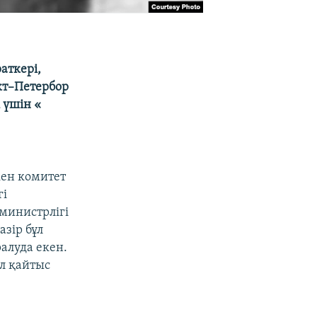
аткері,
кт–Петербор
 үшін «
кен комитет
гі
министрлігі
зір бұл
алуда екен.
л қайтыс