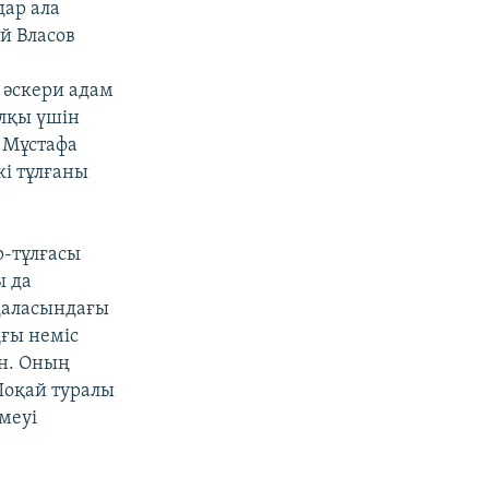
дар ала
й Власов
л әскери адам
алқы үшін
 Мұстафа
кі тұлғаны
р-тұлғасы
ы да
 даласындағы
ңғы неміс
ан. Оның
Шоқай туралы
меуі