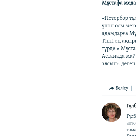
Мұстафа меда
«Петербор тұ
үшін осы мек
адамдарға Мұс
Тіпті ең ақы
түрде « Мұста
Астанада ма? 
алсын» деген
Бөлісу
Гүл
Гүл
авт
тәм