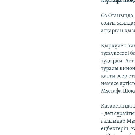
Мұстафа Шоқа
Өз Отанында 
соңғы жылда
атқарған қызм
Қыркүйек айы
тұсаукесері 
тудырды. Аст
туралы кинон
қатты әсер е
немесе әртіс
Мұстафа Шоқа
Қазақстанда Ш
- деп сұрайт
ғалымдар Мұс
еңбектерін, 