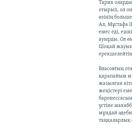
Тарих оларды
отырып, ол о
өзінің больш
Ал, Мұстафа Ш
емес еді, ешк
ауырды. Ол ө
Шоқай жауынге
ерекшелейтін 
Власовтың ота
қарапайым мұ
жазылған кіт
жеңістері еме
баронессасын
үстіне махаб
мұндай әдеби
таңқаларлық 