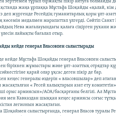
ен зерттемей тұрып біржақты пікір айтуға болмайды д
зақстанда жаңа ұрпаққа Мұстафа Шоқайды «қалай, кім 
 деп жүргенде Ресейдің гуманитарлық қоры ұлт-азат
 көсемін медалмен марапаттап үлгерді. Сөйтіп Санкт
йдың Нева жағалауындағы қалаға сіңірген рухани ж
 үлесін лайықты бағалап отыр.
йды кейде генерал Власовпен салыстырады
нде кейде Мұстафа Шоқайды генерал Власовпен салыст
ен біріккен жұмыстары және ұлт–азаттық отрядтар құ
сәйкестігіне қарай олар ұқсас деген пікір де бар.
кен кеңес генералы өздерін « власовшылар» деп атаған
 жасақталған « Ресей халықтарын азат ету комитетін»
уші орыс армиясын»/АОА/басқарғаны белгілі. Ал Мұст
Азия мен Кавказдан шыққан кеңес армиясы соғыс тұт
кістан легионын жасақтаған.
фа Шоқаймен салыстырғанда, генерал Власов туралы Р