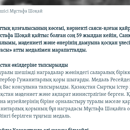
кшісі Мұстафа Шоқай
аттық қозғалысының көсемі, көрнекті саяси-қоғам қайр
стафа Шоқай қайтыс болған соң 59 жылдан кейін, Сан
лымы, мәдениеті және өнерінің дамуына қосқан үлесі
ғасы» атты медалімен марапатталды.
стан өкілдеріне тапсырылды
уралы шешімді наградалар жөніндегі саларалық бірік
тербор Гуманитарлық қоры шығарды. Медаль Ресейде
 Бас консулына тапсырылды. Қазақстан Сыртқы істер 
қстан мәдениет және ақпарат министрлігіне берген. Қа
на музейлерінің біріне орналастыру туралы мәселе қар
анитарлық қорының бұл наградасы Мұстафа Шоқайға о
йінгі берілген тұңғыш медаль.