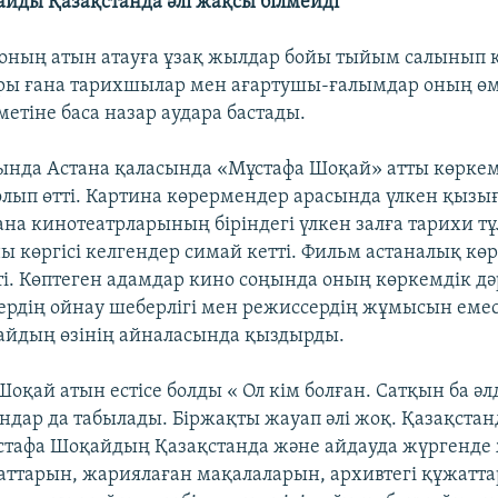
йды Қазақстанда әлі жақсы білмейді
оның атын атауға ұзақ жылдар бойы тыйым салынып к
ры ғана тарихшылар мен ағартушы-ғалымдар оның өм
етіне баса назар аудара бастады.
нда Астана қаласында «Мұстафа Шоқай» атты көрке
болып өтті. Картина көрермендер арасында үлкен қыз
ана кинотеатрларының біріндегі үлкен залға тарихи тұ
ы көргісі келгендер симай кетті. Фильм астаналық к
тті. Көптеген адамдар кино соңында оның көркемдік д
тердің ойнау шеберлігі мен режиссердің жұмысын емес
йдың өзінің айналасында қыздырды.
оқай атын естісе болды « Ол кім болған. Сатқын ба әл
ындар да табылады. Біржақты жауап әлі жоқ. Қазақста
тафа Шоқайдың Қазақстанда және айдауда жүргенде
хаттарын, жариялаған мақалаларын, архивтегі құжатт