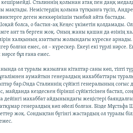
 кешірмейді. Сталиннің қолынан атақ пен даңқ медал
ны мақтады. Немістердің қолына тұтқынға түсіп, Андре
евиктерге деген жеккөрінішін тынбай айта бастады.
оқай болса, о бастан-ақ Кеңес үкіметін қолдамады. О
імге ант та берген жоқ. Оның жаны қашан да өзінің х
мірін халқының азаттығы жолындағы күреске арнады.
р болған емес, ол – күрескер. Екеуі екі түрлі нәрсе. Е
нәрсе бұл ғана емес.
нында ол туралы жазылған кітаптар саны көп, тіпті тү
ғалімнен аумайтын генералдың махаббаттары турал
аптар бар.Онда Сталиннің сүйікті генералының соғыс
с, майданда кездескен бірінші сүйіктісінен бастап, со
а дейінгі махаббат айдынындағы жеңістері баяндалғ
батқұмар генералдың көп әйелі болған. Бізде Мұстафа 
еттер жоқ. Сондықтан бүгінгі жастардың ол туралы біл
емес.