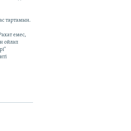
бас тартамын.
ахат емес,
н ойлап
рі"
нті