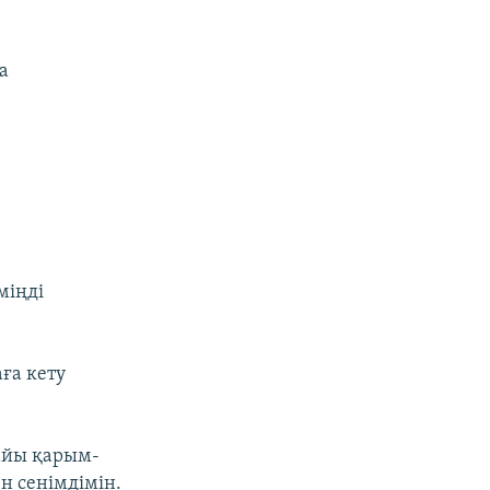
а
міңді
ға кету
айы қарым-
 сенімдімін.