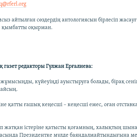
q@rferl.org
ыз айтылған сөздердің антологиясын бірлесіп жасауғ
, қымбатты оқырман.
 газет редакторы Гүлжан Ерғалиева:
ұмысыңды, күйеуіңді ауыстыруға болады, бірақ сені
майсың.
не қатты ғашық кеңесші – кеңесші емес, оған отставка
ап жатқан істеріне қатысты қоғамның, халықтың шын
асында Президентке мүлде баяндалмайтындығына мен