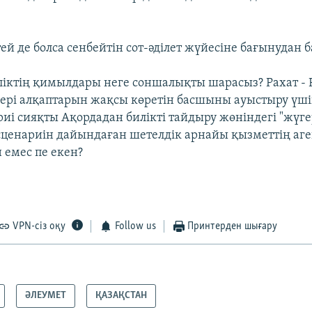
ей де болса сенбейтін сот-әділет жүйесіне бағынудан 
ктің қимылдары неге соншалықты шарасыз? Рахат - Р
ері алқаптарын жақсы көретін басшыны ауыстыру үші
иі сияқты Ақордадан билікті тайдыру жөніндегі "жүге
 сценариін дайындаған шетелдік арнайы қызметтің аге
 емес пе екен?
VPN-сіз оқу
Follow us
Принтерден шығару
ӘЛЕУМЕТ
ҚАЗАҚСТАН