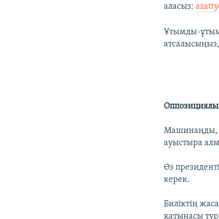
аласыз:
аzatty
Ұтымды-ұтымс
атсалысыңыз
Оппозициялық
Машинаңды, ж
ауыстыра ал
Өз президенті
керек.
Биліктің жас
қатынасы тур