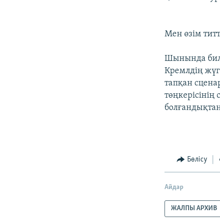
Мен өзім титт
Шынында билі
Кремлдің жүг
тапқан сценар
төңкерісінің
болғандықтан
Бөлісу
Айдар
ЖАЛПЫ АРХИВ