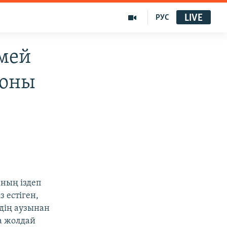
LIVE
РУС
рмей
 оны
нның іздеп
з естіген,
рдің аузынан
а жолдай