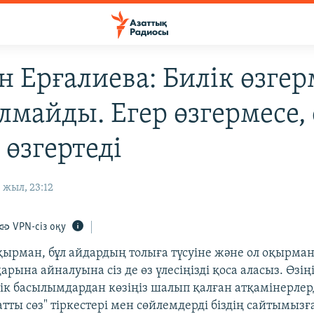
н Ерғалиева: Билік өзге
алмайды. Егер өзгермесе,
 өзгертеді
 жыл, 23:12
VPN-сіз оқу
қырман, бұл айдардың толыға түсуіне және ол оқырма
рына айналуына сіз де өз үлесіңізді қоса аласыз. Өзіңі
дік басылымдардан көзіңіз шалып қалған атқамінерле
тты сөз" тіркестері мен сөйлемдерді біздің сайтымызғ