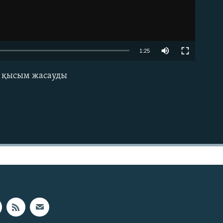
1:25
на қысым жасауды
EMBED