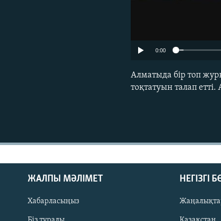
0:00
Алматыда бір топ жур
тоқтатуын талап етті.
ЖАЛПЫ МӘЛІМЕТ
НЕГІЗГІ 
Хабарласыңыз
Жаңалықта
Біз туралы
Қазақстан