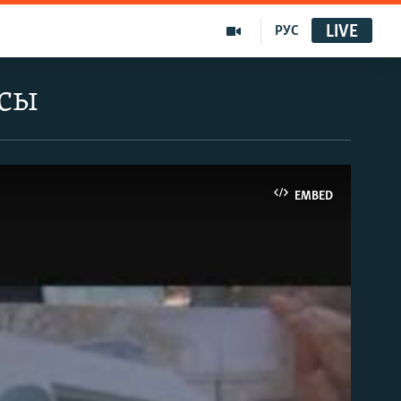
LIVE
РУС
ясы
EMBED