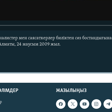
налистер мен саясаткерлер биліктен сөз бостандығы
 Алматы, 24 маусым 2009 жыл.
БӨЛІМДЕР
ЖАЗЫЛЫҢЫЗ
р