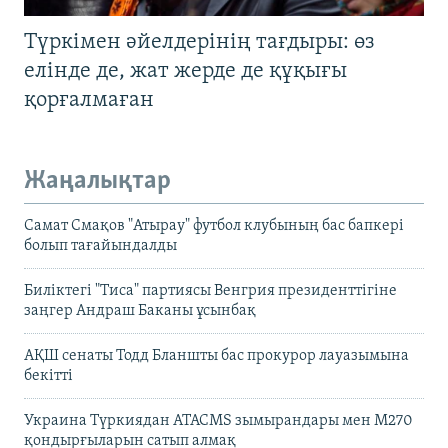
Түркімен әйелдерінің тағдыры: өз
елінде де, жат жерде де құқығы
қорғалмаған
Жаңалықтар
Самат Смақов "Атырау" футбол клубының бас бапкері
болып тағайындалды
Биліктегі "Тиса" партиясы Венгрия президенттігіне
заңгер Андраш Баканы ұсынбақ
АҚШ сенаты Тодд Бланшты бас прокурор лауазымына
бекітті
Украина Түркиядан ATACMS зымырандары мен M270
қондырғыларын сатып алмақ