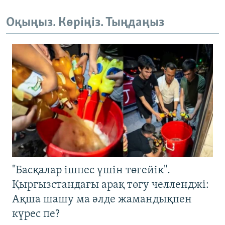
Оқыңыз. Көріңіз. Тыңдаңыз
"Басқалар ішпес үшін төгейік".
Қырғызстандағы арақ төгу челленджі:
Ақша шашу ма әлде жамандықпен
күрес пе?