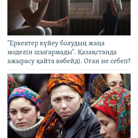
"Еркектер күйеу болудың жаңа
моделін шығармады". Қазақстанда
ажырасу қайта көбейді. Оған не себеп?