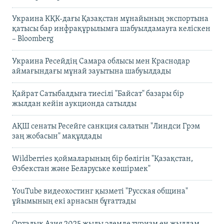
Украина КҚК-дағы Қазақстан мұнайының экспортына
қатысы бар инфрақұрылымға шабуылдамауға келіскен
– Bloomberg
Украина Ресейдің Самара облысы мен Краснодар
аймағындағы мұнай зауытына шабуылдады
Қайрат Сатыбалдыға тиесілі "Байсат" базары бір
жылдан кейін аукционда сатылды
АҚШ сенаты Ресейге санкция салатын "Линдси Грэм
заң жобасын" мақұлдады
Wildberries қоймаларының бір бөлігін "Қазақстан,
Өзбекстан және Беларуське көшірмек"
YouTube видеохостинг қызметі "Русская община"
ұйымының екі арнасын бұғаттады
Орталық Азия 2025 жылы әлемде туризм ең жылдам