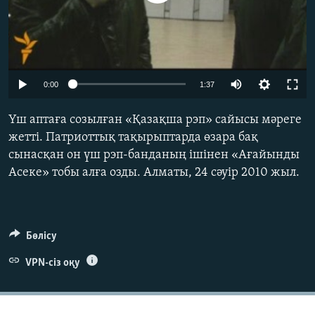
ЖАЗЫЛЫҢЫЗ
Басқа тілдерде
0:00
1:37
Үш аптаға созылған «Қазақша рэп» сайысы мәреге
жетті. Патриоттық тақырыптарда өзара бақ
сынасқан он үш рэп-банданың ішінен «Ағайынды
Асеке» тобы алға озды. Алматы, 24 сәуір 2010 жыл.
Бөлісу
VPN-сіз оқу