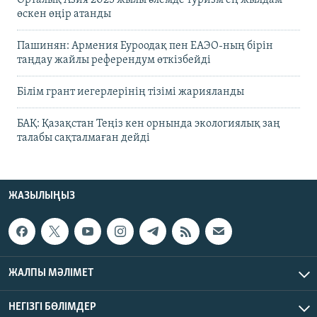
өскен өңір атанды
Пашинян: Армения Еуроодақ пен ЕАЭО-ның бірін
таңдау жайлы референдум өткізбейді
Білім грант иегерлерінің тізімі жарияланды
БАҚ: Қазақстан Теңіз кен орнында экологиялық заң
талабы сақталмаған дейді
ЖАЗЫЛЫҢЫЗ
ЖАЛПЫ МӘЛІМЕТ
НЕГІЗГІ БӨЛІМДЕР