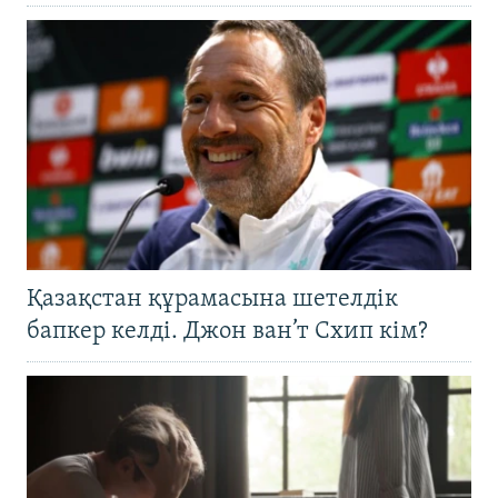
Қазақстан құрамасына шетелдік
бапкер келді. Джон ван’т Схип кім?