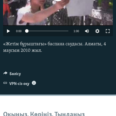
ЖАЗЫЛЫҢЫЗ
Басқа тілдерде
0:00
1:00
«Жетім бұрыштағы» баспана саудасы. Алматы, 4
маусым 2010 жыл.
Бөлісу
VPN-сіз оқу
Оқыңыз. Көріңіз. Тыңдаңыз