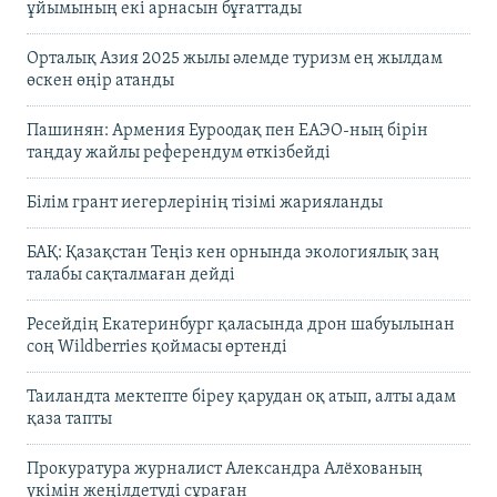
ұйымының екі арнасын бұғаттады
Орталық Азия 2025 жылы әлемде туризм ең жылдам
өскен өңір атанды
Пашинян: Армения Еуроодақ пен ЕАЭО-ның бірін
таңдау жайлы референдум өткізбейді
Білім грант иегерлерінің тізімі жарияланды
БАҚ: Қазақстан Теңіз кен орнында экологиялық заң
талабы сақталмаған дейді
Ресейдің Екатеринбург қаласында дрон шабуылынан
соң Wildberries қоймасы өртенді
Таиландта мектепте біреу қарудан оқ атып, алты адам
қаза тапты
Прокуратура журналист Александра Алёхованың
үкімін жеңілдетуді сұраған