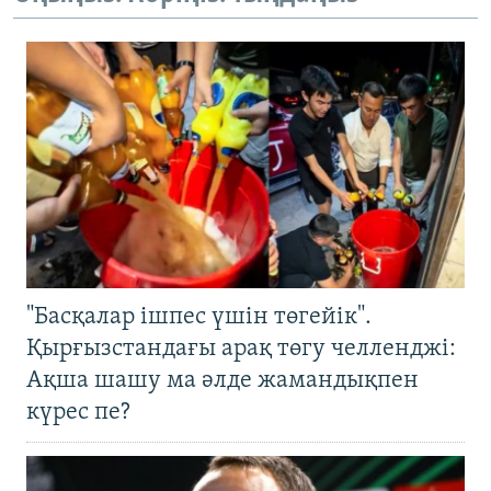
"Басқалар ішпес үшін төгейік".
Қырғызстандағы арақ төгу челленджі:
Ақша шашу ма әлде жамандықпен
күрес пе?