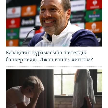
Қазақстан құрамасына шетелдік
бапкер келді. Джон ван’т Схип кім?