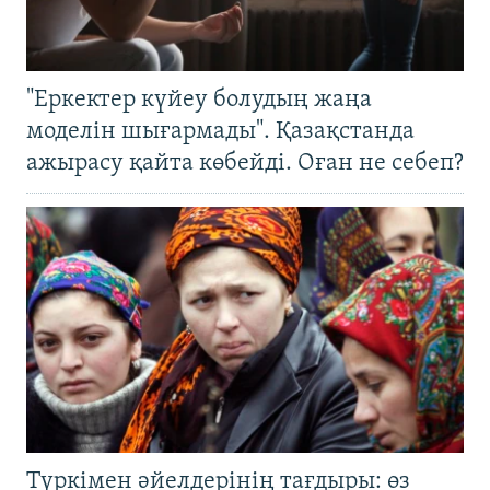
"Еркектер күйеу болудың жаңа
моделін шығармады". Қазақстанда
ажырасу қайта көбейді. Оған не себеп?
Түркімен әйелдерінің тағдыры: өз