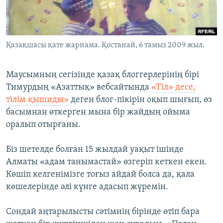
ЖАЗЫЛЫҢЫЗ
Қазақшасы қате жарнама. Қостанай, 6 тамыз 2009 жыл.
Басқа тілдерде
Маусымның сегізінде қазақ блоггерлерінің бірі
Тимурдың «Азаттық» вебсайтында
«Тіл» десе,
тілім қышиды»
деген блог-пікірін оқып шығып, өз
басымнан өткерген мына бір жайдың ойыма
оралып отырғаны.
Біз шетелде болған 15 жылдай уақыт ішінде
Алматы «адам танымастай» өзгеріп кеткен екен.
Көшіп келгенімізге тоғыз айдай болса да, қала
көшелерінде әлі күнге адасып жүремін.
Сондай аңтарылысты сәтімнің бірінде өтіп бара