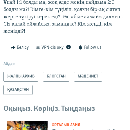
Ұпай 1:1 болды ма, жоқ әлде менің пайдама 2:0
болды ма?! Кімге-кім түңіліп, қолын бір-ақ сілтеп
жерге түкіруі керек еді?! Әлі «біле алмай» далмын.
Сіз қалай ойлайсыз, замандас? Кім жеңді, кім
жеңілді?!
Бөлісу
VPN-сіз оқу
Follow us
Айдар
ЖАЛПЫ АРХИВ
БЛОГСТАН
МӘДЕНИЕТ
ҚАЗАҚСТАН
Оқыңыз. Көріңіз. Тыңдаңыз
ОРТАЛЫҚ АЗИЯ