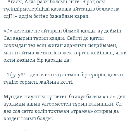
– Ағасы, Алла разы болсын сізге. Бірақ осы
түсіндірмелеріңізді қазақша айтсаңыз болмас па
еді?! – дедім бетіне бажайлай қарап.
«Ә» дегенде не айтарын білмей қалды-ау деймін.
Сәл аңырып тұрып қалды. Сөйтті де қатты
соққыдан тез есін жиған адамның сыңайымен,
маған айтып жеткізгісіз жек көрген кейіппен, яғни
оқты көзімен бір қарады да:
– Тфу-у!!! – деп аяғының астына бір түкіріп, қолын
түңіле сермеп, жайына кетті.
Мұндай жауапты күтпеген байқұс басым «а-а» деп
аузымды ашып үлгерместен тұрып қалыппын. Ол
дәл сол сәтте келіп тоқтаған «трамға» отырды да
көзден ғайып болды.