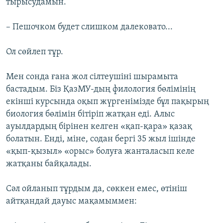
тырысудамын.
– Пешочком будет слишком далековато...
Ол сөйлеп тұр.
Мен сонда ғана жол сілтеушіні шырамыта
бастадым. Біз ҚазМУ-дың филология бөлімінің
екінші курсында оқып жүргенімізде бұл пақырың
биология бөлімін бітіріп жатқан еді. Алыс
ауылдардың бірінен келген «қап-қара» қазақ
болатын. Енді, міне, содан бергі 35 жыл ішінде
«қып-қызыл» «орыс» болуға жанталасып келе
жатқаны байқалады.
Сәл ойланып тұрдым да, сөккен емес, өтініш
айтқандай дауыс мақамыммен: