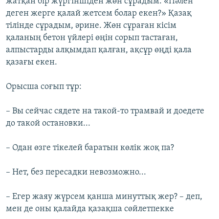
жатқан бір жүргіншіден жөн сұрадым. «Пәлен
деген жерге қалай жетсем болар екен?» Қазақ
тілінде сұрадым, әрине. Жөн сұраған кісім
қаланың бетон үйлері өңін сорып тастаған,
алпыстарды алқымдап қалған, ақсұр өңді қала
қазағы екен.
Орысша соғып тұр:
– Вы сейчас сядете на такой-то трамвай и доедете
до такой остановки...
– Одан өзге тікелей баратын көлік жоқ па?
– Нет, без пересадки невозможно...
– Егер жаяу жүрсем қанша минуттық жер? – деп,
мен де оны қалайда қазақша сөйлетпекке