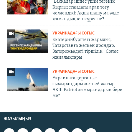
"Басқалар ішпес үшін төгейік".
Қырғызстандағы арақ төгу
челленджі: Ақша шашу ма әлде
жамандықпен күрес пе?
УКРАИНАДАҒЫ СОҒЫС
Екатеринбургтегі жарылыс,
Татарстанға жеткен дрондар,
Запорожьедегі тіршілік | Cоғыс
жаңалықтары
УКРАИНАДАҒЫ СОҒЫС
Украинаға қорғаныс
зымырандары жетпей жатыр.
АҚШ Patriot зымырандарын бере
ме?
ЖАЗЫЛЫҢЫЗ