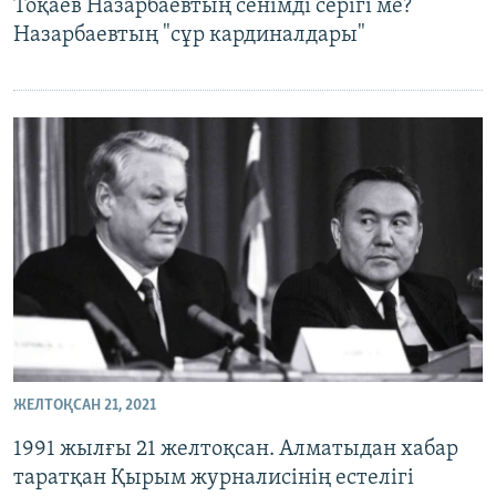
Тоқаев Назарбаевтың сенімді серігі ме?
Назарбаевтың "сұр кардиналдары"
ЖЕЛТОҚСАН 21, 2021
1991 жылғы 21 желтоқсан. Алматыдан хабар
таратқан Қырым журналисінің естелігі