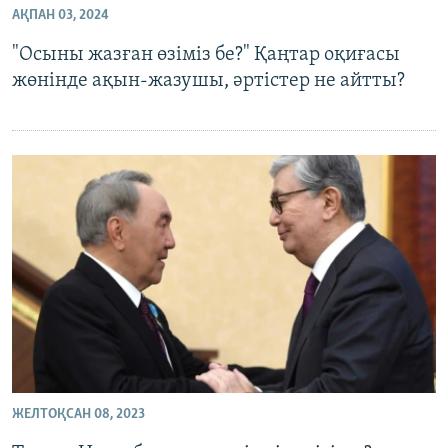
АҚПАН 03, 2024
ЖАЗЫЛЫҢЫЗ
"Осыны жазған өзіміз бе?" Қаңтар оқиғасы
жөнінде ақын-жазушы, әртістер не айтты?
Басқа тілдерде
ЖЕЛТОҚСАН 08, 2023