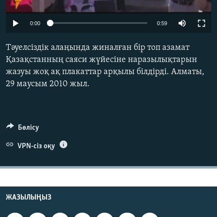
ЖАЗЫЛЫҢЫЗ
0:00
0:59
Тәуелсіздік алаңында жиналған бір топ азамат
Басқа тілдерде
Қазақстанның саяси жүйесіне наразылықтарын
жазуы жоқ ақ плакаттар арқылы білдірді. Алматы,
29 маусым 2010 жыл.
Бөлісу
VPN-сіз оқу
ЖАЗЫЛЫҢЫЗ