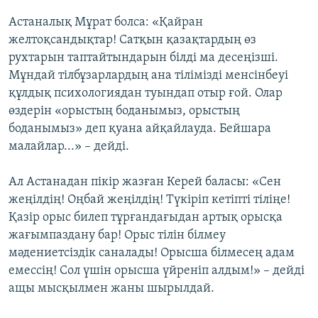
Астаналық Мұрат болса: «Қайран
желтоқсандықтар! Сатқын қазақтардың өз
рухтарын таптайтындарын білді ма десеңізші.
Мұндай тілбұзарлардың ана тілімізді менсінбеуі
құлдық психологиядан туындап отыр ғой. Олар
өздерін «орыстың боданымыз, орыстың
боданымыз» деп қуана айқайлауда. Бейшара
малайлар...» – дейді.
Ал Астанадан пікір жазған Керей баласы: «Сен
жеңілдің! Оңбай жеңілдің! Түкіріп кетіпті тіліңе!
Қазір орыс билеп тұрғандағыдан артық орысқа
жағымпаздану бар! Орыс тілін білмеу
мәдениетсіздік саналады! Орысша білмесең адам
емессің! Сол үшін орысша үйреніп алдым!» – дейді
ащы мысқылмен жаны шырылдай.