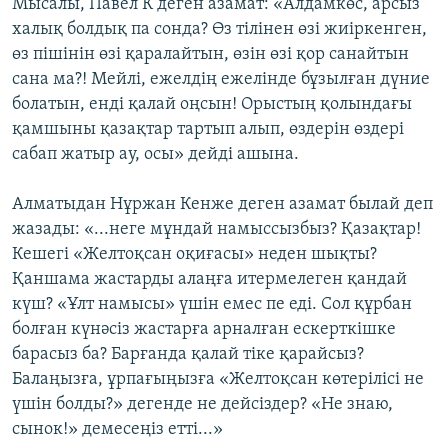
Мысалы, Павел К деген азамат: «Алдамкөс, арсыз
халық болдық па сонда? Өз тілінен өзі жиіркенген,
өз пішінін өзі қаралайтын, өзін өзі қор санайтын
сана ма?! Мейлі, ежелдің ежелінде бұзылған дүние
болатын, енді қалай оңсын! Орыстың қолындағы
қамшыны қазақтар тартып алып, өздерін өздері
сабап жатыр ау, осы» дейді ашына.
Алматыдан Нұржан Кенже деген азамат былай деп
жазады: «...неге мұндай намыссызбыз? Қазақтар!
Кешегі «Желтоқсан оқиғасы» неден шықты?
Қаншама жастарды алаңға итермелеген қандай
күш? «Ұлт намысы» үшін емес пе еді. Сол құрбан
болған күнәсіз жастарға арналған ескерткішке
барасыз ба? Барғанда қалай тіке қарайсыз?
Балаңызға, ұрпағыңызға «Желтоқсан көтерілісі не
үшін болды?» дегенде не дейсіздер? «Не знаю,
cынок!» демесеңіз етті...»