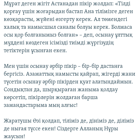
Мұрат деген жігіт Астанадан пікір жолдап: «Тілді
қорғау үшін жоғарыдан бастап Ана тілімізге деген
көзқарасты, жүйені өзгерту керек. Ал төмендегі
халық та намысшыл саналы болуы керек. Болмаса
осы қор болғанымыз болған» – деп, осынау ұлттық
мүддені көздеген ісімізді тиімді жүргізудің
тетіктерін ұсынған екен.
Мен үшін осынау әрбір пікір – бір-бір дастанға
бергісіз. Азаматтық намысты қайрап, жігерді жани
түсетін осынау әрбір пікірден қуат алатындаймын.
Сондықтан да, шырқыраған жаныма қолдау
көрсетіп, пікірлерін жолдаған барша
замандастарыма мың алғыс!
Жаратушы Өзі қолдап, тіліміз де, дініміз де, діліміз
де нығая түссе екен! Сіздерге Алланың Нұры
жаусын!