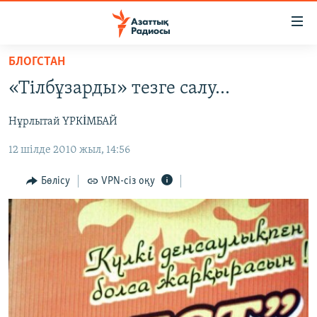
Accessibility
links
Skip
БЛОГСТАН
to
ЖАҢАЛЫҚТАР
«Тілбұзарды» тезге салу...
main
САЯСАТ
content
Нұрлытай ҮРКİМБАЙ
AZATTYQTV
Skip
to
12 шілде 2010 жыл, 14:56
ҚАҢТАР ОҚИҒАСЫ
main
АДАМ ҚҰҚЫҚТАРЫ
Navigation
Бөлісу
VPN-сіз оқу
Skip
ӘЛЕУМЕТ
to
ӘЛЕМ
Search
АРНАЙЫ ЖОБАЛАР
Русский