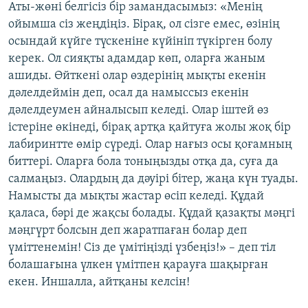
Аты-жөні белгісіз бір замандасымыз: «Менің
ойымша сіз жеңдіңіз. Бірақ, ол сізге емес, өзінің
осындай күйге түскеніне күйініп түкірген болу
керек. Ол сияқты адамдар көп, оларға жаным
ашиды. Өйткені олар өздерінің мықты екенін
дәлелдеймін деп, осал да намыссыз екенін
дәлелдеумен айналысып келеді. Олар іштей өз
істеріне өкінеді, бірақ артқа қайтуға жолы жоқ бір
лабиринтте өмір сүреді. Олар нағыз осы қоғамның
биттері. Оларға бола тоныңызды отқа да, суға да
салмаңыз. Олардың да дәуірі бітер, жаңа күн туады.
Намысты да мықты жастар өсіп келеді. Құдай
қаласа, бәрі де жақсы болады. Құдай қазақты мәңгі
мәңгүрт болсын деп жаратпаған болар деп
үміттенемін! Сіз де үмітіңізді үзбеңіз!» – деп тіл
болашағына үлкен үмітпен қарауға шақырған
екен. Иншалла, айтқаны келсін!