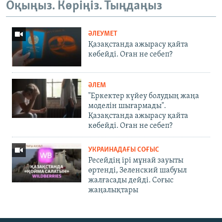
Оқыңыз. Көріңіз. Тыңдаңыз
ӘЛЕУМЕТ
Қазақстанда ажырасу қайта
көбейді. Оған не себеп?
ӘЛЕМ
"Еркектер күйеу болудың жаңа
моделін шығармады".
Қазақстанда ажырасу қайта
көбейді. Оған не себеп?
УКРАИНАДАҒЫ СОҒЫС
Ресейдің ірі мұнай зауыты
өртенді, Зеленский шабуыл
жалғасады дейді. Соғыс
жаңалықтары