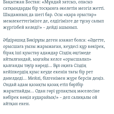
Бақытжан Бостан: «Мұндай затсыз, опасыз
сатқындарды бір тосқынға әкелетін мезгіл жетті.
Шыдамның да шегі бар. Осы «қара орыстар»
мемлекеттегімізге де, елдігімізге де тұсау салып
жүргізбей келеді!» – дейді ашынып.
Әбдірәшид Бәкірұлы деген азамат болса: «Әдетте,
орысшаға уызы жарымаған, кеудесі құр көкірек,
бірақ іші қуыстау адамдар Сіздің әңгімеде
айтылғандай, ыңғайы келсе «орысшалап»
қалғанды тәуір көреді... Бұл оқиға Сіздің
кейіпкердің қуыс кеуде екенін тағы бір рет
дәлелдеді... Мейлі, білгенімен жүре берсін деңіз.
Ондай адам қазақты қазақ етіп бәрібір
жарытпайды... Одан гөрі ұрпақтың мәселесіне
көбірек көңіл аударайық!» – деп салиқалы ой
айтқан екен.