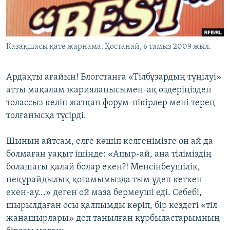
ЖАЗЫЛЫҢЫЗ
Қазақшасы қате жарнама. Қостанай, 6 тамыз 2009 жыл.
Басқа тілдерде
Ардақты ағайын! Блогстанға «Тілбұзардың түңілуі»
атты мақалам жарияланысымен-ақ өздеріңізден
толассыз келіп жатқан форум-пікірлер мені терең
толғанысқа түсірді.
Шынын айтсам, елге көшіп келгенімізге он ай да
болмаған уақыт ішінде: «Апыр-ай, ана тіліміздің
болашағы қалай болар екен?! Менсінбеушілік,
неқұрайдылық қоғамымызда тым үдеп кеткен
екен-ау...» деген ой маза бермеуші еді. Себебі,
шырылдаған осы қалпымды көріп, бір кездегі «тіл
жанашырлары» деп танылған құрбыластарымның