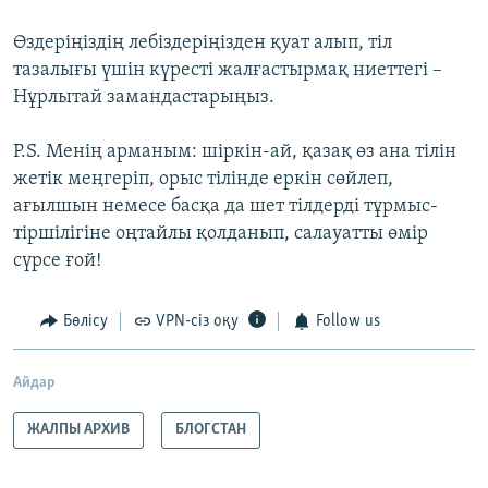
Өздеріңіздің лебіздеріңізден қуат алып, тіл
тазалығы үшін күресті жалғастырмақ ниеттегі –
Нұрлытай замандастарыңыз.
P.S. Менің арманым: шіркін-ай, қазақ өз ана тілін
жетік меңгеріп, орыс тілінде еркін сөйлеп,
ағылшын немесе басқа да шет тілдерді тұрмыс-
тіршілігіне оңтайлы қолданып, салауатты өмір
сүрсе ғой!
Бөлісу
VPN-сіз оқу
Follow us
Айдар
ЖАЛПЫ АРХИВ
БЛОГСТАН