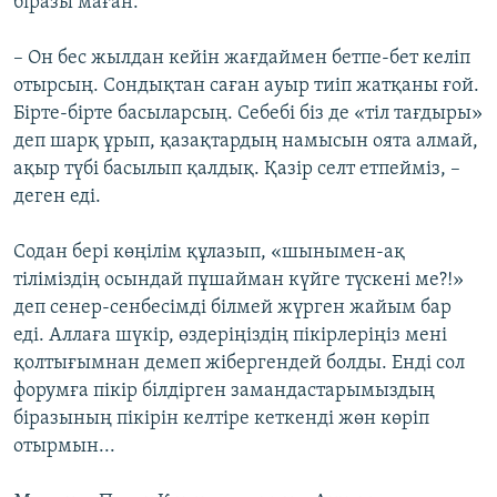
біразы маған:
– Он бес жылдан кейін жағдаймен бетпе-бет келіп
отырсың. Сондықтан саған ауыр тиіп жатқаны ғой.
Бірте-бірте басыларсың. Себебі біз де «тіл тағдыры»
деп шарқ ұрып, қазақтардың намысын оята алмай,
ақыр түбі басылып қалдық. Қазір селт етпейміз, –
деген еді.
Содан бері көңілім құлазып, «шынымен-ақ
тіліміздің осындай пұшайман күйге түскені ме?!»
деп сенер-сенбесімді білмей жүрген жайым бар
еді. Аллаға шүкір, өздеріңіздің пікірлеріңіз мені
қолтығымнан демеп жібергендей болды. Енді сол
форумға пікір білдірген замандастарымыздың
біразының пікірін келтіре кеткенді жөн көріп
отырмын...