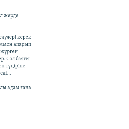
ол жерде
елулері керек
лыммен апарып
 жүрген
ер. Сол баяғы
ен түңіріне
ді...
алы адам ғана