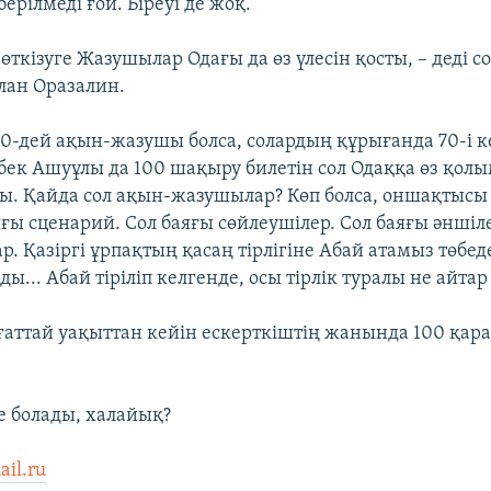
ерілмеді ғой. Біреуі де жоқ.
өткізуге Жазушылар Одағы да өз үлесін қосты, – деді с
лан Оразалин.
00-дей ақын-жазушы болса, солардың құрығанда 70-і к
абек Ашуұлы да 100 шақыру билетін сол Одаққа өз қо
ты. Қайда сол ақын-жазушылар? Көп болса, оншақтысы
яғы сценарий. Сол баяғы сөйлеушілер. Сол баяғы әншіл
. Қазіргі ұрпақтың қасаң тірлігіне Абай атамыз төбед
ды... Абай тіріліп келгенде, осы тірлік туралы не айтар е
ғаттай уақыттан кейін ескерткіштің жанында 100 қар
е болады, халайық?
il.ru