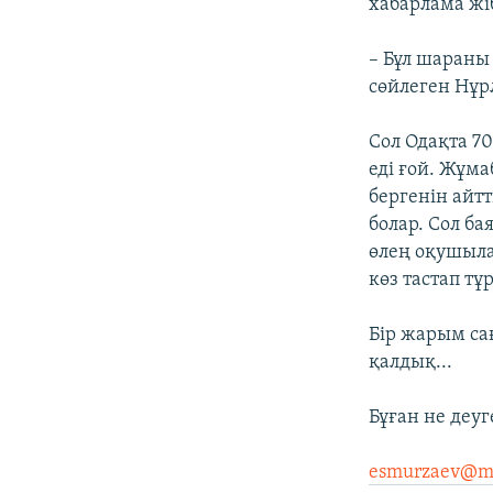
хабарлама жіб
– Бұл шараны 
сөйлеген Нұр
Сол Одақта 7
еді ғой. Жұм
бергенін айт
болар. Сол ба
өлең оқушылар
көз тастап тұр
Бір жарым са
қалдық...
Бұған не деуг
esmurzaev@ma