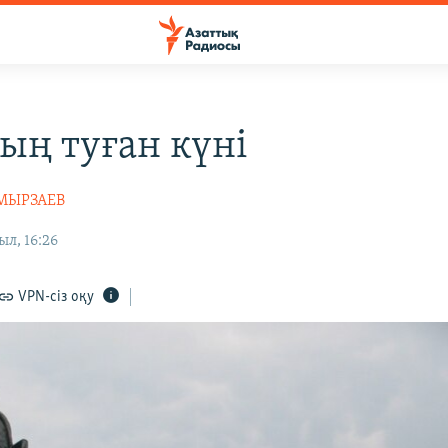
ың туған күні
МЫРЗАЕВ
ыл, 16:26
VPN-сіз оқу