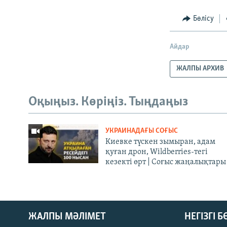
Бөлісу
Айдар
ЖАЛПЫ АРХИВ
Оқыңыз. Көріңіз. Тыңдаңыз
УКРАИНАДАҒЫ СОҒЫС
Киевке түскен зымыран, адам
қуған дрон, Wildberries-тегі
кезекті өрт | Соғыс жаңалықтары
ЖАЛПЫ МӘЛІМЕТ
НЕГІЗГІ 