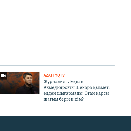
AZATTYQTV
Журналист Лұқпан
Ахмедияровты Шекара қызметі
елден шығармады. Оған қарсы
шағым берген кім?