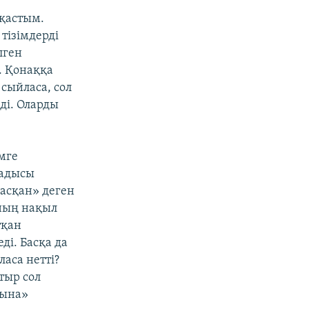
қастым.
тізімдерді
лген
. Қонаққа
сыйласа, сол
еді. Оларды
мге
ладысы
расқан» деген
оның нақыл
тқан
ді. Басқа да
аса нетті?
тыр сол
лына»