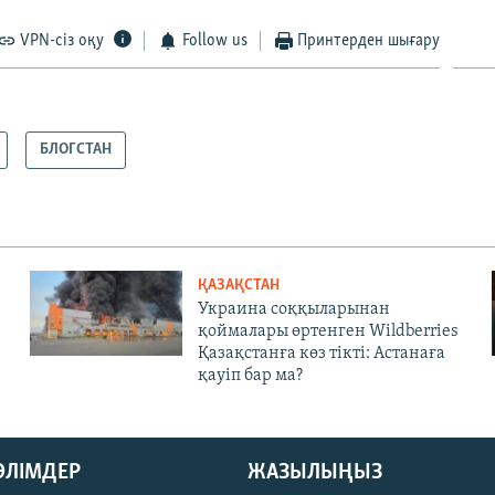
VPN-сіз оқу
Follow us
Принтерден шығару
БЛОГСТАН
ҚАЗАҚСТАН
Украина соққыларынан
қоймалары өртенген Wildberries
Қазақстанға көз тікті: Астанаға
қауіп бар ма?
БӨЛІМДЕР
ЖАЗЫЛЫҢЫЗ