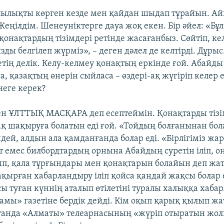
ылықты көрген кезде мен қайдан шыдап тұрайын. Ай
ңілдім. Шенеуніктерге дауа жоқ екен. Бір әйел: «Бұл 
онақтардың тізімдері ретінде жасағанбыз. Сөйтіп, ке
ы белгілеп жүрміз», – деген дәлел де келтірді. Дұрыс
тің делік. Келу-келмеу қонақтың еркінде ғой. Абайды 
а, қазақтың өнерін сыйласа – өздері-ақ жүгіріп келер 
неге керек?
н ҰЛТТЫҚ МАСҚАРА деп есептеймін. Қонақтарды тізі
ақ шақыруға болатын еді ғой. «Тойдың болғанынан бо
дей, алдын ала қамданғанда болар еді. «Бірлігіміз жа
т емес билбордтардың орнына Абайдың суретін іліп, 
ып, қала тұрғындары мен қонақтарын болайын деп жа
қырған хабарландыру іліп қойса қандай жақсы болар е
 туған күннің аталып өтілетіні туралы халыққа хабарл
мы» газетіне бердік дейді. Кім оқып қарық қылып жа
ығанда «Алматы» телеарнасының «жүріп отыратын жо