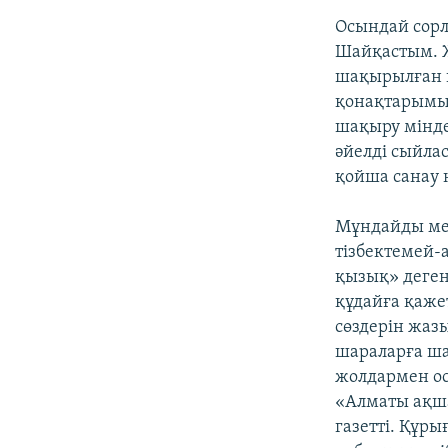
Осындай сорл
Шайқастым. Же
шақырылған қ
қонақтарымызд
шақыру мінде
әйелді сыйлас
қойша санау 
Мұндайды ме
тізбектемей-
қызық» деген
құдайға қаже
сөздерін жаз
шараларға ша
жолдармен осы
«Алматы ақша
газетті. Құр