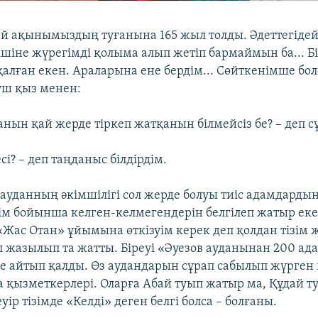
й ақынымыздың туғанына 165 жыл толды. Әдеттегіде
ішіне жүрегімді қолыма алып жетіп бармаймын ба... Б
алған екен. Араларына ене бердім... Сөйткенімше бол
үш қыз менен:
анын қай жерде тіркеп жатқанын білмейсіз бе? – деп с
есі? – деп таңданыс білдірдім.
 ауданның әкімшілігі сол жерде болуы тиіс адамдардың
ізім бойынша келген-келмегендерін белгілеп жатыр еке
 «Жас Отан» ұйымына өткізуім керек деп қолдан тізім 
п жазылып та жатты. Біреуі «Әуезов ауданынан 200 ада
 де айтып қалды. Өз аудандарын сұрап сабылып жүрген
а қызметкерлері. Оларға Абай туып жатыр ма, Құдай 
еуір тізімде «Келді» деген белгі болса – болғаны.