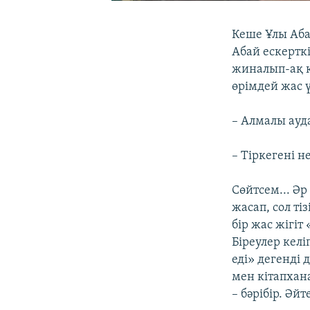
Кеше Ұлы Аба
Абай ескертк
жиналып-ақ қ
өрімдей жас 
– Алмалы ауд
– Тіркегені н
Сөйтсем... Әр
жасап, сол т
бір жас жігіт
Біреулер келі
еді» дегенді
мен кітапхан
– бәрібір. Әйт