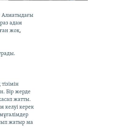
й Алматыдағы
іраз адам
ған жоқ,
ұрады.
 тізімін
н. Бір жерде
жасап жатты.
м келуі керек
 мұғалімдер
туып жатыр ма