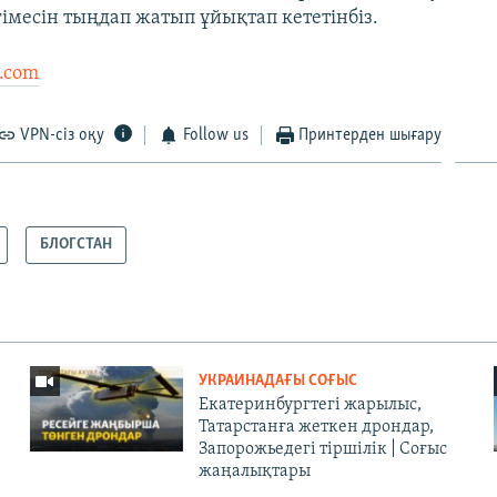
гімесін тыңдап жатып ұйықтап кететінбіз.
l.com
VPN-сіз оқу
Follow us
Принтерден шығару
БЛОГСТАН
УКРАИНАДАҒЫ СОҒЫС
Екатеринбургтегі жарылыс,
Татарстанға жеткен дрондар,
Запорожьедегі тіршілік | Cоғыс
жаңалықтары