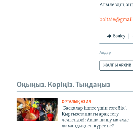
Ағылездің әң
boltaie@gmai
Бөлісу
Айдар
ЖАЛПЫ АРХИВ
Оқыңыз. Көріңіз. Тыңдаңыз
ОРТАЛЫҚ АЗИЯ
"Басқалар ішпес үшін төгейік".
Қырғызстандағы арақ төгу
челленджі: Ақша шашу ма әлде
жамандықпен күрес пе?