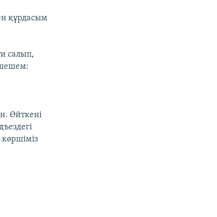
ген құрдасым
и салып,
 шешем:
н. Өйткені
дъездегі
н көршіміз