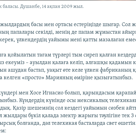
 баласы. Душанбе, 14 ақпан 2009 жыл.
ылдардың басы мен ортасы естеріңізде шығар. Сол 
ың папалары секілді, менің де папам жұмыстан айы
ерек, үлкендердің уайымы мені қатты мазалаған еме
нға қойылатын тағам түрлері тым сиреп қалған кездер
 екеуміз – ауылдан қалаға келіп, алғашқы қадамын 
ехын ашудан бастап, уақыт өте келе үлкен фабриканы
 келген «просто» Марияның өміріне қызығатынбыз.
р күндері мен Хосе Игнасио болып, қарындасым қарап
ынбыз. Күндердің күнінде осы мексикалық телехикая
лдық. Қазір шешемнің сол кездегі уайымын сөзбен айт
 жылдары бүкіл қалада электр жарығы тәулігіне тек 3 
ырсық болғанда, дәл телехикая басталарда свет өшетін
ем: