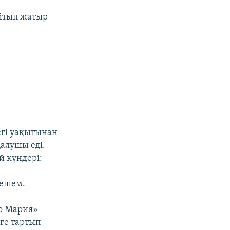
айтып жатыр
егі уақытынан
қалушы еді.
й күндері:
шешем.
о Мария»
зге тартып