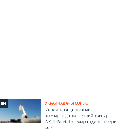
УКРАИНАДАҒЫ СОҒЫС
Украинаға қорғаныс
зымырандары жетпей жатыр.
АҚШ Patriot зымырандарын бере
ме?