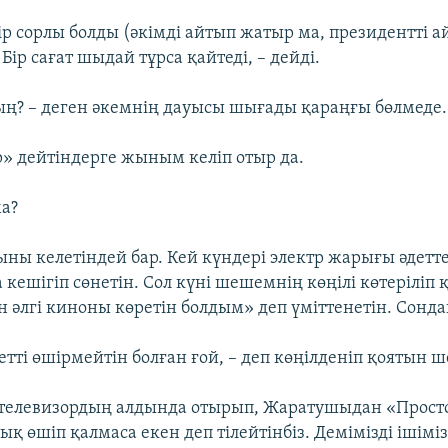
бір сорлы болды (әкімді айтып жатыр ма, президентті 
. Бір сағат шыдай тұрса қайтеді, – дейді.
сың? – деген әкемнің дауысы шығады қараңғы бөлмеде.
ір» дейтіндерге жыным келіп отыр да.
ма?
ы келетіндей бар. Кей күндері электр жарығы әдетт
 кешігіп сөнетін. Сол күні шешемнің көңілі көтеріліп 
н әлгі киноны көретін болдым» деп үміттенетін. Сонда
етті өшірмейтін болған ғой, – деп көңілденіп қоятын 
телевизордың алдында отырып, Жаратушыдан «Прост
қ өшіп қалмаса екен деп тілейтінбіз. Демімізді ішімі