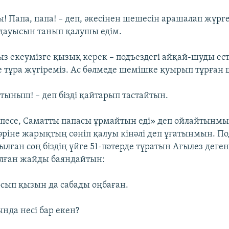
ы! Папа, папа! – деп, әкесінен шешесін арашалап жүр
дауысын танып қалушы едім.
 екеумізге қызық керек – подъездегі айқай-шуды ест
е тұра жүгіреміз. Ас бөлмеде шемішке қуырып тұрған
тыныш! – деп бізді қайтарып тастайтын.
шпесе, Саматты папасы ұрмайтын еді» деп ойлайтынмы
бәріне жарықтың сөніп қалуы кінәлі деп ұғатынмын. По
лған соң біздің үйге 51-пәтерде тұратын Ағылез деге
болған жайды баяндайтын:
осып қызын да сабады оңбаған.
нда несі бар екен?