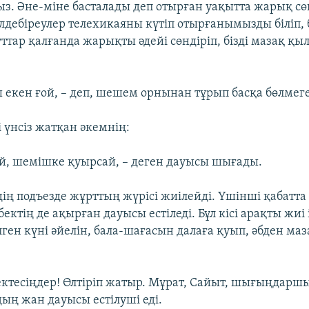
ыз. Әне-міне басталады деп отырған уақытта жарық сөн
әлдебіреулер телехикаяны күтіп отырғанымызды біліп,
ттар қалғанда жарықты әдейі сөндіріп, бізді мазақ қ
.
 екен ғой, – деп, шешем орнынан тұрып басқа бөлмеге
 үнсіз жатқан әкемнің:
ой, шемішке қуырсай, – деген дауысы шығады.
дің подъезде жұрттың жүрісі жиілейді. Үшінші қабатта
ектің де ақырған дауысы естіледі. Бұл кісі арақты жиі
лген күні әйелін, бала-шағасын далаға қуып, әбден ма
ектесіңдер! Өлтіріп жатыр. Мұрат, Сайыт, шығыңдаршы
ың жан дауысы естілуші еді.