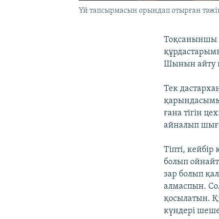
Үй тапсырмасын орындап отырған тәжік
Тоқсаныншы ж
құрдастарымн
Шынын айту к
Тек дастарха
қарындасымыз
ғана тігін ц
айналып шыға
Тіпті, кейбі
болып ойнайт
зар болып қа
алмаспын. Сол
қосылатын. Қ
күндері шеш