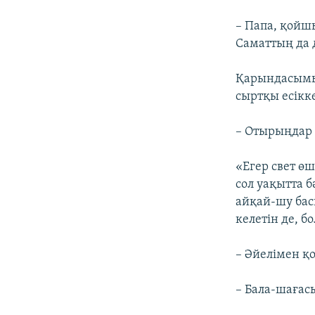
– Папа, қойш
Саматтың да 
Қарындасымыз
сыртқы есікк
– Отырыңдар 
«Егер свет ө
сол уақытта 
айқай-шу басы
келетін де, 
– Әйелімен қ
– Бала-шағасы