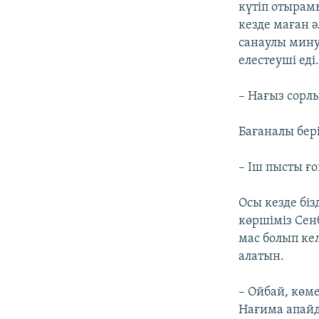
күтіп отырам
кезде маған 
санаулы мину
елестеуші еді
– Нағыз сорлы
Бағаналы бері
– Іш пысты ғ
Осы кезде біз
көршіміз Сенб
мас болып ке
алатын.
– Ойбай, көм
Нағима апайд