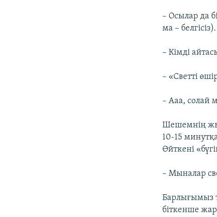
– Осылар да 
ма – белгісіз)
– Кімді айта
– «Светті өш
– Ааа, солай 
Шешемнің жын
10-15 минутқа
Өйткені «бүгі
– Мыналар св
Барлығымыз 
біткенше жары