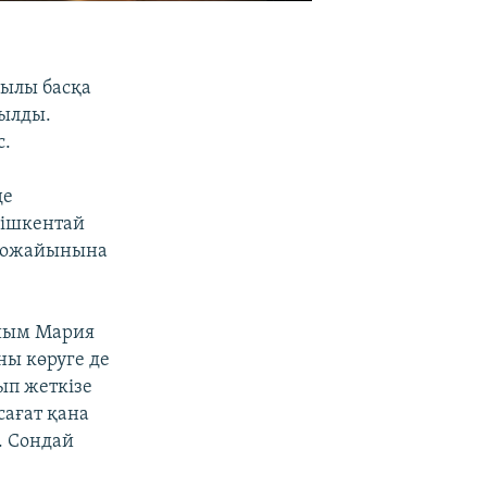
жылы басқа
рылды.
с.
де
кішкентай
ң қожайынына
айым Мария
ны көруге де
ып жеткізе
сағат қана
. Сондай