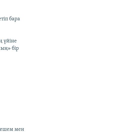
тіп бара
ң үйіне
ның» бір
шешем мен