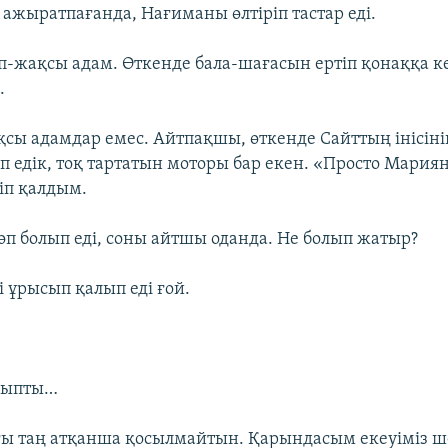
 ажыратпағанда, Нағиманы өлтіріп тастар еді.
ап-жақсы адам. Өткенде бала-шағасын ертіп қонаққа ке
.
қсы адамдар емес. Айтпақшы, өткенде Сайттың інісіні
п едік, тоқ тартатын моторы бар екен. «Просто Мария
іп қалдым.
көп болып еді, соны айтшы оданда. Не болып жатыр?
і ұрысып қалып еді ғой.
ысыпты…
ғы таң атқанша қосылмайтын. Қарындасым екеуіміз 