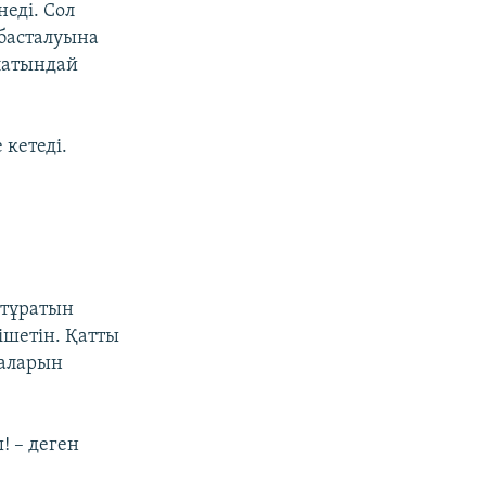
еді. Сол
 басталуына
ылатындай
 кетеді.
 тұратын
 ішетін. Қатты
заларын
! – деген