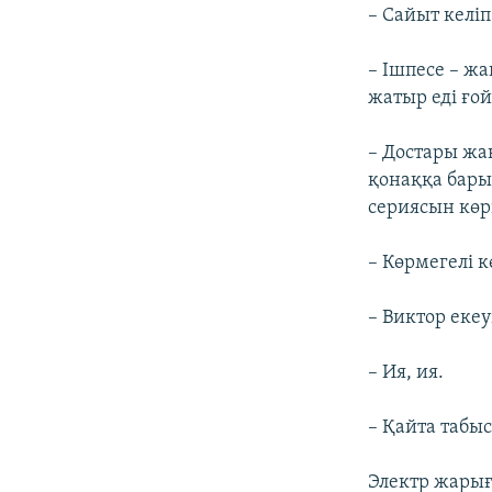
– Сайыт келіп
– Ішпесе – ж
жатыр еді ғой
– Достары жа
қонаққа бары
сериясын көр
– Көрмегелі 
– Виктор екеу
– Ия, ия.
– Қайта таб
Электр жары