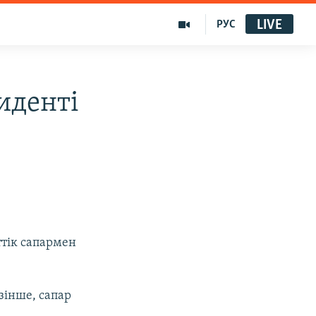
LIVE
РУС
иденті
ттік сапармен
зінше, сапар