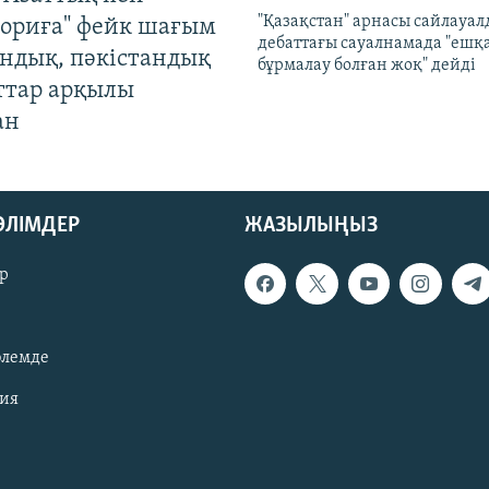
"Қазақстан" арнасы сайлауа
ориға" фейк шағым
дебаттағы сауалнамада "ешқ
андық, пәкістандық
бұрмалау болған жоқ" дейді
ттар арқылы
ан
БӨЛІМДЕР
ЖАЗЫЛЫҢЫЗ
р
әлемде
зия