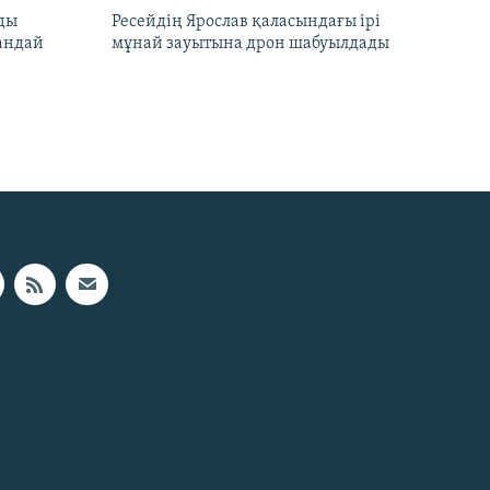
лды
Ресейдің Ярослав қаласындағы ірі
андай
мұнай зауытына дрон шабуылдады