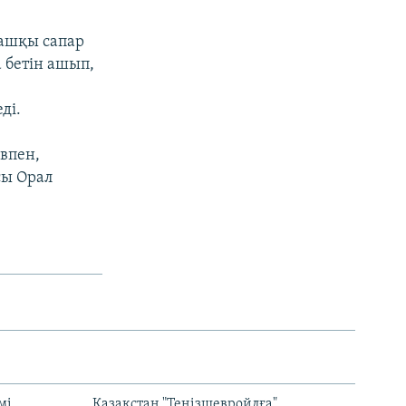
ғашқы сапар
 бетін ашып,
ді.
евпен,
сы Орал
мі
Қазақстан "Теңізшевройлға"