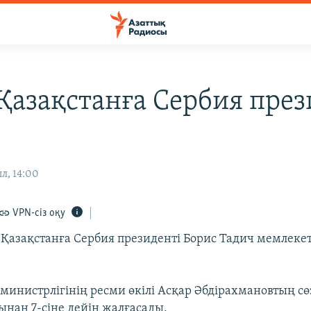
 Қазақстанға Сербия през
л, 14:00
VPN-сіз оқу
і Қазақстанға Сербия президенті Борис Тадич мемлеке
 министрлігінің ресми өкілі Асқар Әбдірахмановтың сө
ынан 7-сіне дейін жалғасады.