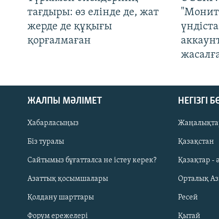
тағдыры: өз елінде де, жат
"Монит
жерде де құқығы
үндіст
қорғалмаған
аккаун
жасалғ
ЖАЛПЫ МӘЛІМЕТ
НЕГІЗГІ 
Хабарласыңыз
Жаңалықта
Біз туралы
Қазақстан
Русский
Сайтымыз бұғатталса не істеу керек?
Қазақтар - 
Азаттық қосымшалары
Орталық А
ЖАЗЫЛЫҢЫЗ
Қолдану шарттары
Ресей
Форум ережелері
Қытай