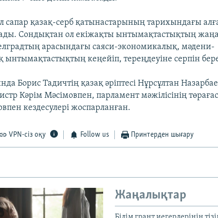
бұл сапар қазақ-серб қатынастарының тарихындағы ал
тады. Сондықтан ол екіжақты ынтымақтастықтың жаңа
елградтың арасындағы саяси-экономикалық, мәдени-
 ынтымақтастықтың кеңейіп, тереңдеуіне серпін бере
нда Борис Тадичтің қазақ әріптесі Нұрсұлтан Назарба
стр Кәрім Мәсімовпен, парламент мәжілісінің төраға
пен кездесулері жоспарланған.
VPN-сіз оқу
Follow us
Принтерден шығару
Жаңалықтар
Білім грант иегерлерінің тізі