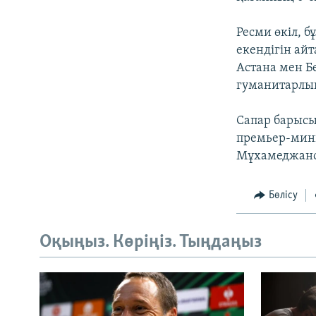
Ресми өкіл, 
екендігін ай
Астана мен Б
гуманитарлық
Сапар барысы
премьер-мини
Мұхамеджанов
Бөлісу
Оқыңыз. Көріңіз. Тыңдаңыз