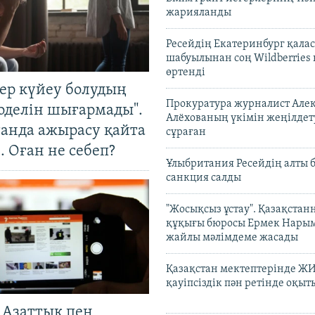
жарияланды
Ресейдің Екатеринбург қала
шабуылынан соң Wildberries
өртенді
тер күйеу болудың
Прокуратура журналист Але
оделін шығармады".
Алёхованың үкімін жеңілдет
танда ажырасу қайта
сұраған
. Оған не себеп?
Ұлыбритания Ресейдің алты 
санкция салды
"Жосықсыз ұстау". Қазақста
құқығы бюросы Ермек Нары
жайлы мәлімдеме жасады
Қазақстан мектептерінде Ж
қауіпсіздік пән ретінде оқы
 Азаттық пен