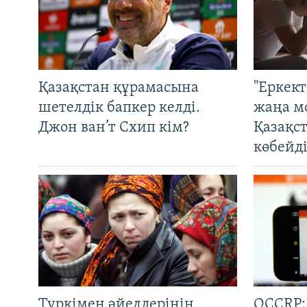
Қазақстан құрамасына
"Еркек
шетелдік бапкер келді.
жаңа м
Джон ван’т Схип кім?
Қазақс
көбейді
Түркімен әйелдерінің
OCCRP: