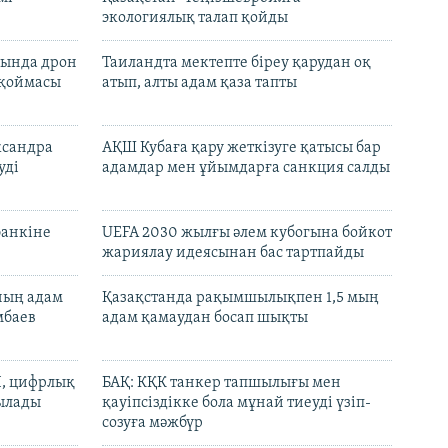
экологиялық талап қойды
сында дрон
Таиландта мектепте біреу қарудан оқ
 қоймасы
атып, алты адам қаза тапты
ксандра
АҚШ Кубаға қару жеткізуге қатысы бар
уді
адамдар мен ұйымдарға санкция салды
банкіне
UEFA 2030 жылғы әлем кубогына бойкот
жариялау идеясынан бас тартпайды
нның адам
Қазақстанда рақымшылықпен 1,5 мың
мбаев
адам қамаудан босап шықты
И, цифрлық
БАҚ: КҚК танкер тапшылығы мен
тылады
қауіпсіздікке бола мұнай тиеуді үзіп-
созуға мәжбүр