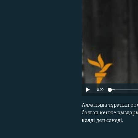
0:00
Алматыда тұратын ер
болған кенже қыздар
келді деп сенеді.