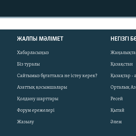
ЖАЛПЫ МӘЛІМЕТ
НЕГІЗГІ 
Хабарласыңыз
Жаңалықта
Біз туралы
Қазақстан
Русский
Сайтымыз бұғатталса не істеу керек?
Қазақтар - 
Азаттық қосымшалары
Орталық А
ЖАЗЫЛЫҢЫЗ
Қолдану шарттары
Ресей
Форум ережелері
Қытай
Жазылу
Әлем
Басқа тілдерде