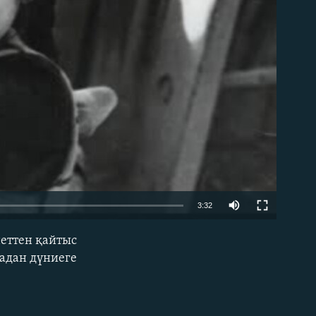
able
3:32
еттен қайтыс
EMBED
адан дүниеге