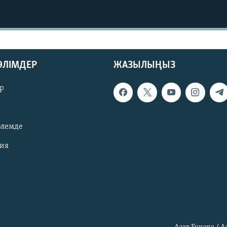
БӨЛІМДЕР
ЖАЗЫЛЫҢЫЗ
р
әлемде
зия