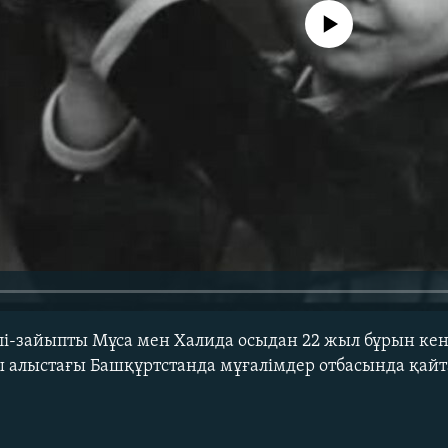
No media source currently avail
лі-зайыпты Мұса мен Халида осыдан 22 жыл бұрын кен
ы алыстағы Башқұртстанда мұғалімдер отбасында қайт