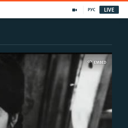
LIVE
РУС
EMBED