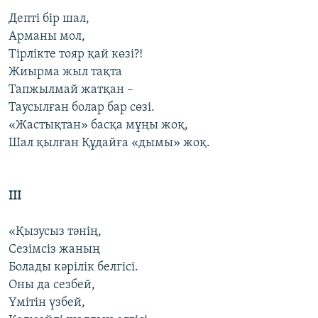
Депті бір шал,
Арманы мол,
Тірлікте тояр қай көзі?!
Жиырма жыл тақта
Тапжылмай жатқан –
Таусылған болар бар сөзі.
«Жастықтан» басқа мұңы жоқ,
Шал қылған Құдайға «дымы» жоқ.
ІІІ
«Қызусыз тәнің,
Сезімсіз жаның
Болады кәрілік белгісі.
Оны да сезбей,
Үмітін үзбей,