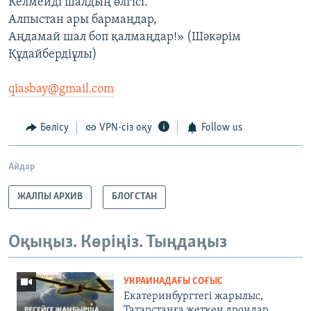
Келмейді шалдың өлгісі.
Алпыстан ары бармаңдар,
Аңдамай шал боп қалмаңдар!» (Шәкәрім
Құдайбердіұлы)
qiasbay@gmail.com
Бөлісу
VPN-сіз оқу
Follow us
Айдар
ЖАЛПЫ АРХИВ
БЛОГСТАН
Оқыңыз. Көріңіз. Тыңдаңыз
УКРАИНАДАҒЫ СОҒЫС
Екатеринбургтегі жарылыс,
Татарстанға жеткен дрондар,