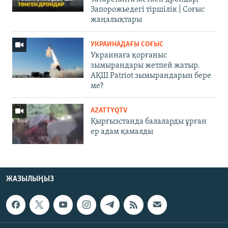
Запорожьедегі тіршілік | Cоғыс
жаңалықтары
УКРАИНАДАҒЫ СОҒЫС
Украинаға қорғаныс
зымырандары жетпей жатыр.
АҚШ Patriot зымырандарын бере
ме?
AZATTYQTV
Қырғызстанда балаларды ұрған
ер адам қамалды
ЖАЗЫЛЫҢЫЗ