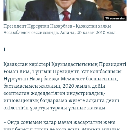
ЖАЗЫЛЫҢЫЗ
Президент Нұрсұлтан Назарбаев - Қазақстан халқы
Басқа тілдерде
Ассамблеясы сессиясында. Астана, 20 қазан 2010 жыл.
І
Қазақстан кәрістері Қауымдастығының Президенті
Роман Ким, Тұңғыш Президент, Ұлт көшбасшысы
Нұрсұлтан Назарбаевқа Мемлекет басшысының
бастамасымен жасалып, 2020 жылға дейін
есептелген жеделдетілген индустриалдық-
инновациялық бағдарлама жүзеге асқанға дейін
өкілеттігін ұзартуы туралы ұсыныс жасады.
– Онда сонымен қатар маған жасартатын және
қуат беретін дәріні де қоса ұсын. Мүмкін мұндай