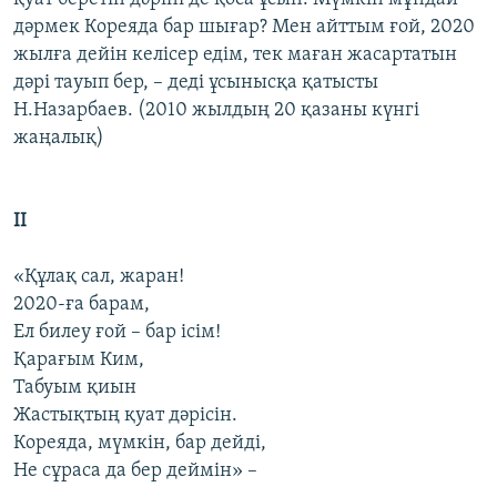
дәрмек Кореяда бар шығар? Мен айттым ғой, 2020
жылға дейін келісер едім, тек маған жасартатын
дәрі тауып бер, – деді ұсынысқа қатысты
Н.Назарбаев. (2010 жылдың 20 қазаны күнгі
жаңалық)
ІІ
«Құлақ сал, жаран!
2020-ға барам,
Ел билеу ғой – бар ісім!
Қарағым Ким,
Табуым қиын
Жастықтың қуат дәрісін.
Кореяда, мүмкін, бар дейді,
Не сұраса да бер деймін» –