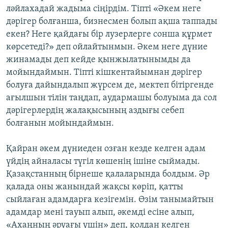
ләйлахадай жадыма сіңірдім. Тіпті «Әкем неге
дәрігер болғанша, бизнесмен болып ақша таппады
екен? Неге қайдағы бір лузерлерге сонша құрмет
көрсетеді?» деп ойлайтынмын. Әкем неге дүние
жинамады деп кейде қынжылатынымды да
мойындаймын. Тіпті кішкентайымнан дәрігер
болуға дайындалып жүрсем де, мектеп бітіргенде
ағылшын тілін таңдап, аудармашы болуыма да сол
дәрігерлердің жалақысының аздығы себеп
болғанын мойындаймын.
Қайран әкем дүниеден озған кезде келген адам
үйдің айналасы түгіл көшенің ішіне сыймады.
Қазақстанның бірнеше қалаларында болдым. Әр
қалада оны жанындай жақсы көріп, қатты
сыйлаған адамдарға кезігемін. Өзім танымайтын
адамдар мені тауып алып, әкемді есіне алып,
«Ахаңның әруағы үшін» деп, қолдан келген