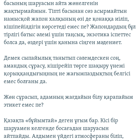
басының шаруасын айта жөнелгенін
жақтырмаймын. Тіпті басынан сөз асырмайтын
намысқой жапон халқының өзі де қонаққа иіліп,
кішіпейілдігін көрсетеді емес пе? Жапондардың бұл
тірлігі батыс әлемі үшін таңсық, экзотика іспеттес
болса да, өздері үшін қанына сіңген мәдениет.
Демек сыпайылық танытып сәлемдескен соң,
амандық сұрасу, кішірейіп төрге шақыру үнемі
қорыққандығыңның не жағымпаздықтың белгісі
емес болғаны да.
Жөн сұрасып, адамның жағдайын білу қарапайым
этикет емес пе?
Қазақта «бұйымтай» деген ұғым бар. Кісі бір
шаруамен келгенде босағадан шаруасын
айтпайды. Алдымен үйдегі атмосфераны біліп,