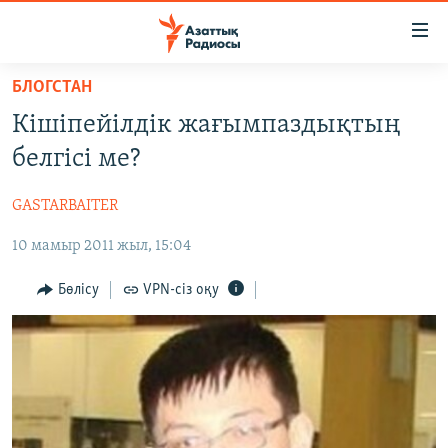
Accessibility
links
Skip
БЛОГСТАН
to
ЖАҢАЛЫҚТАР
Кішіпейілдік жағымпаздықтың
main
САЯСАТ
content
белгісі ме?
AZATTYQTV
Skip
to
GASTARBAITER
ҚАҢТАР ОҚИҒАСЫ
main
10 мамыр 2011 жыл, 15:04
АДАМ ҚҰҚЫҚТАРЫ
Navigation
Skip
ӘЛЕУМЕТ
Бөлісу
VPN-сіз оқу
to
ӘЛЕМ
Search
АРНАЙЫ ЖОБАЛАР
Русский