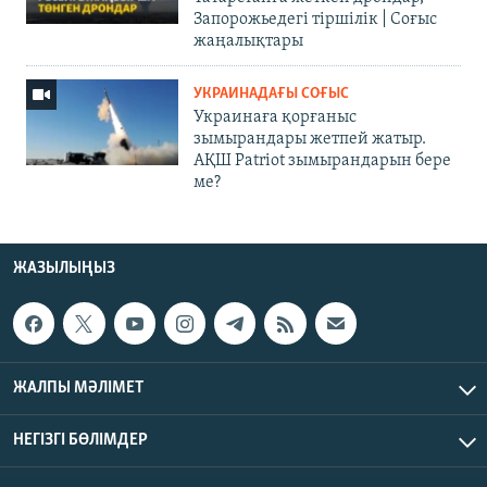
Запорожьедегі тіршілік | Cоғыс
жаңалықтары
УКРАИНАДАҒЫ СОҒЫС
Украинаға қорғаныс
зымырандары жетпей жатыр.
АҚШ Patriot зымырандарын бере
ме?
ЖАЗЫЛЫҢЫЗ
ЖАЛПЫ МӘЛІМЕТ
НЕГІЗГІ БӨЛІМДЕР