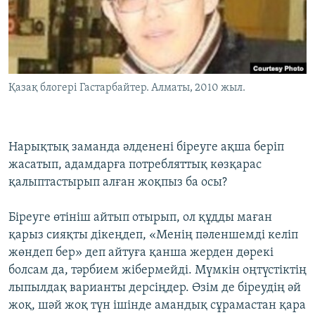
ЖАЗЫЛЫҢЫЗ
Басқа тілдерде
Қазақ блогері Гастарбайтер. Алматы, 2010 жыл.
Нарықтық заманда әлденені біреуге ақша беріп
жасатып, адамдарға потребляттық көзқарас
қалыптастырып алған жоқпыз ба осы?
Біреуге өтініш айтып отырып, ол құдды маған
қарыз сияқты дікеңдеп, «Менің пәленшемді келіп
жөндеп бер» деп айтуға қанша жерден дөрекі
болсам да, тәрбием жібермейді. Мүмкін оңтүстіктің
лыпылдақ варианты дерсіңдер. Өзім де біреудің әй
жоқ, шәй жоқ түн ішінде амандық сұрамастан қара