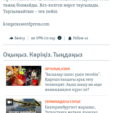
тамақ болмайды. Кез-келген нәрсе таусылады.
Таусылмайтын – тек пейіл.
kozqaras.wordpress.com
Бөлісу
VPN-сіз оқу
Follow us
Оқыңыз. Көріңіз. Тыңдаңыз
ОРТАЛЫҚ АЗИЯ
"Басқалар ішпес үшін төгейік".
Қырғызстандағы арақ төгу
челленджі: Ақша шашу ма әлде
жамандықпен күрес пе?
УКРАИНАДАҒЫ СОҒЫС
Екатеринбургтегі жарылыс,
Татарстанға жеткен дрондар,