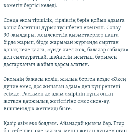
көмегін бергісі келеді.
Сонда әкем тіршілік, тірліктің бәрін қойып адамға
көңіл бөлетінін дұрыс түсінбеген екенмін. Сонау
90-жылдары, мемлекеттік қызметкерлер нанға
бірде жарып, бірде жарымай жүргенде сырттан
қонақ келе қалса, «үйде әйел жоқ, балалар сабақта»
деп сылтауратпай, шәйнегін ысытып, барымен
дастарханын жайып қарсы алатын.
Әкемнің бажасы келіп, жылын берген кезде «Әкең
дүние емес, дос жинаған адам» деп күңіренгені
есімде. Расымен де адам өмірінің құны оның
жеткен қаржылық жетістігіне емес екен-ау.
Кішіпейілдік жетпейді бізге.
Қазір өзім әке болдым. Айанадай қызым бар. Егер
бір себеппен өле қалсам, менің жиған дүнием оған