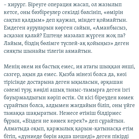
– хирург. Біреуге операция жасап, ол жазылып
кетсе, оны бәзбіреулер секілді бәлсініп, «өмірін
сақтап қалдым» деп қаужап, міндет қоймайтын.
Емдеген ауруларын көрген сайын, «Аманбысыз,
асқазан қалай? Ештеңе мазалап жүрген жоқ па?
Лайым, біздің бөлімге түспей-ақ қойыңыз» деген
сияқты шынайы тілегін аямайтын.
Менің әкем ия бастық емес, ия атағы шыққан әнші,
сазгер, ақын да емес. Қызба мінезі болса да, көзі
тірісінде достарына деген ықыласын, әрқашан
сәлемі түзу, көңілі ашық таныс-тамырға деген ізгі
бауырмалдығын көріп өстік. Ол кісі біреуден көмек
сұрайтын болса, алдымен жағдайын біліп, оны үйге
тамаққа шақыратын. Немесе өтініш білдірмес
бұрын, «Бізден не көмек керек?» деп сұрайтын.
Алматыда оқып, қаржылық қарым-қатынасқа етім
бітіп, «дүниеде бәрін ақша шешеді» деген пікірді