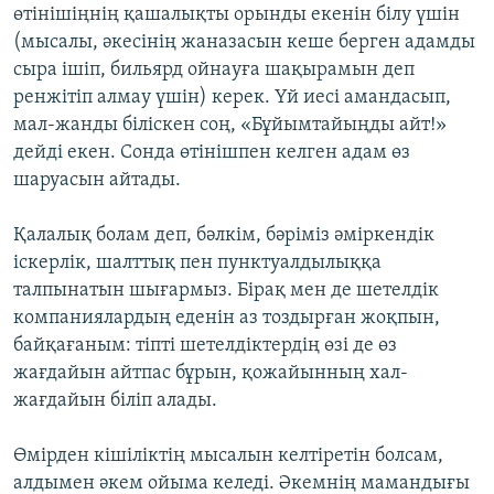
өтінішіңнің қашалықты орынды екенін білу үшін
(мысалы, әкесінің жаназасын кеше берген адамды
сыра ішіп, бильярд ойнауға шақырамын деп
ренжітіп алмау үшін) керек. Үй иесі амандасып,
мал-жанды біліскен соң, «Бұйымтайыңды айт!»
дейді екен. Сонда өтінішпен келген адам өз
шаруасын айтады.
Қалалық болам деп, бәлкім, бәріміз әміркендік
іскерлік, шалттық пен пунктуалдылыққа
талпынатын шығармыз. Бірақ мен де шетелдік
компаниялардың еденін аз тоздырған жоқпын,
байқағаным: тіпті шетелдіктердің өзі де өз
жағдайын айтпас бұрын, қожайынның хал-
жағдайын біліп алады.
Өмірден кішіліктің мысалын келтіретін болсам,
алдымен әкем ойыма келеді. Әкемнің мамандығы