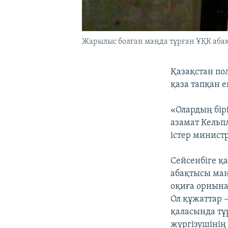
Жарылыс болған маңда тұрған ҰҚК абақ
Қазақстан по
қаза тапқан е
«Олардың бірі
азамат Кельпл
істер минист
Сейсенбіге қа
абақтысы ма
оқиға орнына
Ол құжаттар 
қаласында тұ
жүргізушінің