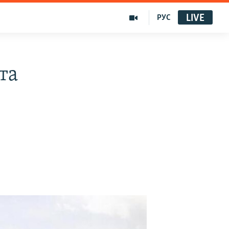
LIVE
РУС
та