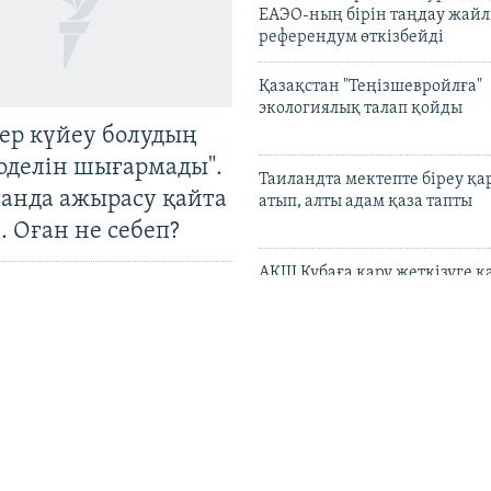
ЕАЭО-ның бірін таңдау жай
референдум өткізбейді
Қазақстан "Теңізшевройлға"
экологиялық талап қойды
тер күйеу болудың
оделін шығармады".
Таиландта мектепте біреу қа
танда ажырасу қайта
атып, алты адам қаза тапты
. Оған не себеп?
АҚШ Кубаға қару жеткізуге қ
адамдар мен ұйымдарға сан
UEFA 2030 жылғы әлем кубог
жариялау идеясынан бас та
Қазақстанда рақымшылықпен
адам қамаудан босап шықты
 Азаттық пен