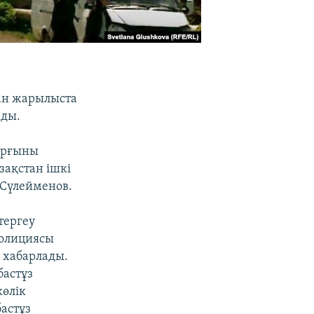
ған жарылыста
ады.
тұрғыны
зақстан ішкі
 Сүлейменов.
тергеу
полициясы
 хабарлады.
бастұз
көлік
бастұз