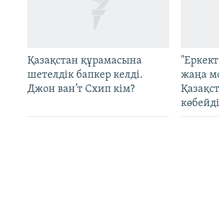
Русский
ЖАЗЫЛЫҢЫЗ
Қазақстан құрамасына
"Еркек
шетелдік бапкер келді.
жаңа м
Джон ван’т Схип кім?
Қазақс
Басқа тілдерде
көбейді
Түркімен әйелдерінің
OCCRP: