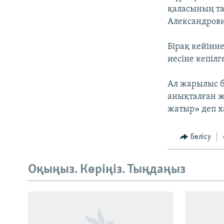
қаласының та
Александрови
Бірақ кейінне
иесіне кепіл
Ал жарылыс б
анықталған ж
жатыр» деп х
Бөлісу
Оқыңыз. Көріңіз. Тыңдаңыз