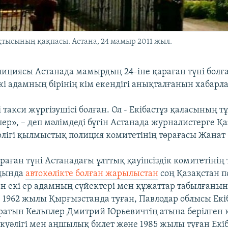
тысының қақпасы. Астана, 24 мамыр 2011 жыл.
лициясы Астанада мамырдың 24-іне қараған түні бол
кі адамның бірінің кім екендігі анықталғанын хабарл
 такси жүргізушісі болған. Ол - Екібастұз қаласының 
ер», – деп мәлімдеді бүгін Астанада журналистерге Қа
рлігі қылмыстық полиция комитетінің төрағасы Жанат
раған түні Астанадағы ұлттық қауіпсіздік комитетінің 
ңында
автокөлікте болған жарылыстан
соң Қазақстан 
н екі ер адамның сүйектері мен құжаттар табылғанын
– 1962 жылы Қырғызстанда туған, Павлодар облысы Екі
ратын Кельплер Дмитрий Юрьевичтің атына берілген 
 куәлігі мен аңшылық билет және 1985 жылы туған Екі