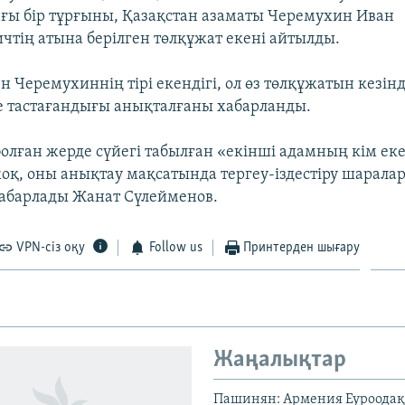
ғы бір тұрғыны, Қазақстан азаматы Черемухин Иван
чтің атына берілген төлқұжат екені айтылды.
н Черемухиннің тірі екендігі, ол өз төлқұжатын кезінд
ге тастағандығы анықталғаны хабарланды.
олған жерде сүйегі табылған «екінші адамның кім екен
оқ, оны анықтау мақсатында тергеу-іздестіру шаралар
абарлады Жанат Сүлейменов.
VPN-сіз оқу
Follow us
Принтерден шығару
Жаңалықтар
Пашинян: Армения Еуроодақ