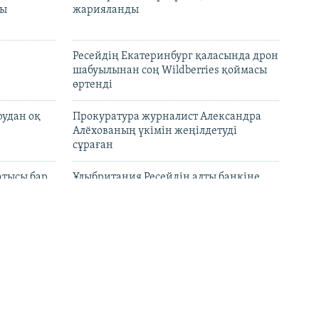
лы
жарияланды
Ресейдің Екатеринбург қаласында дрон
шабуылынан соң Wildberries қоймасы
өртенді
рудан оқ
Прокуратура журналист Александра
Алёхованың үкімін жеңілдетуді
сұраған
атысы бар
Ұлыбритания Ресейдің алты банкіне
кция салды
санкция салды
ына бойкот
"Жосықсыз ұстау". Қазақстанның адам
ртпайды
құқығы бюросы Ермек Нарымбаев
жайлы мәлімдеме жасады
 1,5 мың
Қазақстан мектептерінде ЖИ, цифрлық
қауіпсіздік пән ретінде оқытылады