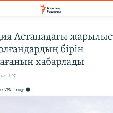
ия Астанадағы жарылыс
болғандардың бірін
ағанын хабарлады
ыл, 11:07
VPN-сіз оқу