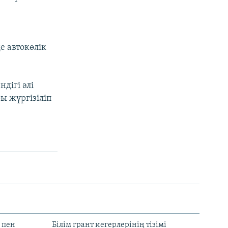
е автокөлік
дігі әлі
ы жүргізіліп
 пен
Білім грант иегерлерінің тізімі