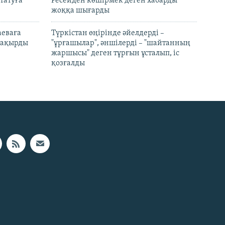
татуға
Ресейден көшірмек деген хабарды
жоққа шығарды
аеваға
Түркістан өңірінде әйелдерді –
 шақырды
"ұрғашылар", әншілерді – "шайтанның
жаршысы" деген тұрғын ұсталып, іс
қозғалды