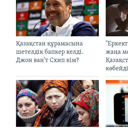
Қазақстан құрамасына
"Еркек
шетелдік бапкер келді.
жаңа м
Джон ван’т Схип кім?
Қазақс
көбейді