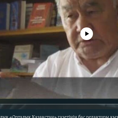
No media source currently avail
лық «Орталық Қазақстан» газетінің бас редакторы қы