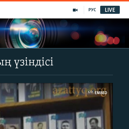
LIVE
РУС
ң үзіндісі
EMBED