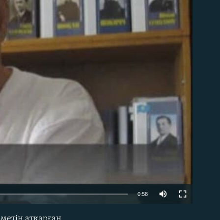
able
0:58
зметін атқарған