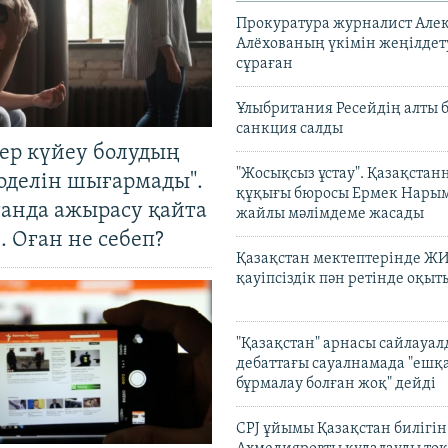
Прокуратура журналист Але
Алёхованың үкімін жеңілдет
сұраған
Ұлыбритания Ресейдің алты 
санкция салды
тер күйеу болудың
"Жосықсыз ұстау". Қазақста
оделін шығармады".
құқығы бюросы Ермек Нары
танда ажырасу қайта
жайлы мәлімдеме жасады
. Оған не себеп?
Қазақстан мектептерінде Ж
қауіпсіздік пән ретінде оқы
"Қазақстан" арнасы сайлауа
дебаттағы сауалнамада "ешқ
бұрмалау болған жоқ" дейді
CPJ ұйымы Қазақстан билігі