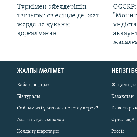
Түркімен әйелдерінің
OCCRP:
тағдыры: өз елінде де, жат
"Монит
жерде де құқығы
үндіст
қорғалмаған
аккаун
жасалғ
ЖАЛПЫ МӘЛІМЕТ
НЕГІЗГІ 
Хабарласыңыз
Жаңалықта
Біз туралы
Қазақстан
Русский
Сайтымыз бұғатталса не істеу керек?
Қазақтар - 
Азаттық қосымшалары
Орталық А
ЖАЗЫЛЫҢЫЗ
Қолдану шарттары
Ресей