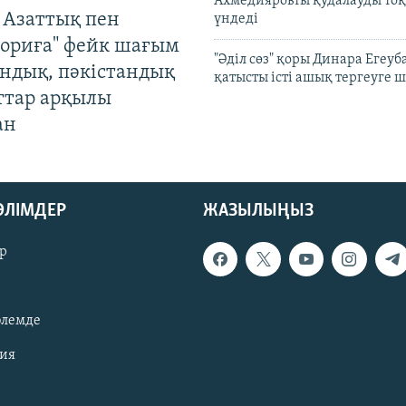
Ахмедияровты қудалауды тоқ
 Азаттық пен
үндеді
ориға" фейк шағым
"Әділ сөз" қоры Динара Егеуб
андық, пәкістандық
қатысты істі ашық тергеуге
ттар арқылы
ан
БӨЛІМДЕР
ЖАЗЫЛЫҢЫЗ
р
әлемде
зия