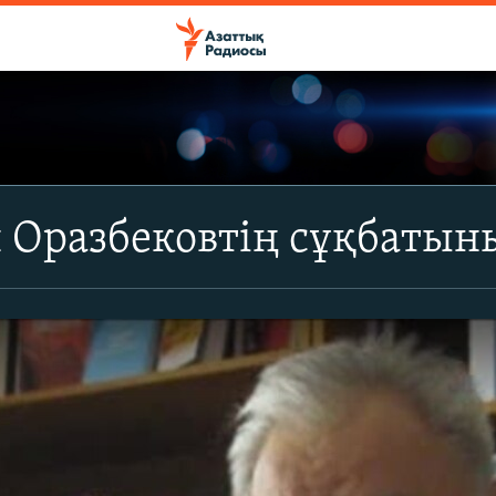
Оразбековтің сұқбатыны