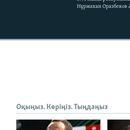
Нұрмахан Оразбеков А
Оқыңыз. Көріңіз. Тыңдаңыз