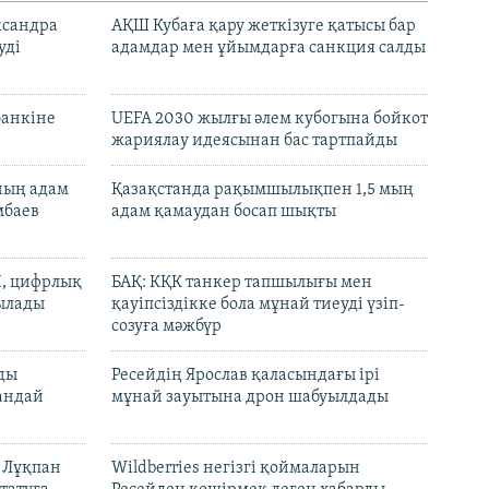
ксандра
АҚШ Кубаға қару жеткізуге қатысы бар
уді
адамдар мен ұйымдарға санкция салды
банкіне
UEFA 2030 жылғы әлем кубогына бойкот
жариялау идеясынан бас тартпайды
нның адам
Қазақстанда рақымшылықпен 1,5 мың
мбаев
адам қамаудан босап шықты
И, цифрлық
БАҚ: КҚК танкер тапшылығы мен
тылады
қауіпсіздікке бола мұнай тиеуді үзіп-
созуға мәжбүр
лды
Ресейдің Ярослав қаласындағы ірі
андай
мұнай зауытына дрон шабуылдады
н Лұқпан
Wildberries негізгі қоймаларын