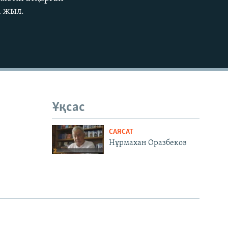
EMBED
1 жыл.
Ұқсас
САЯСАТ
Нұрмахан Оразбеков