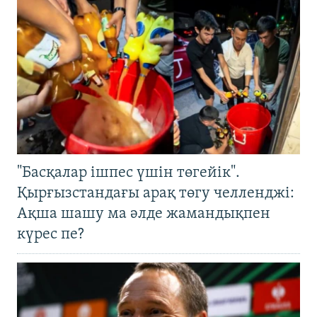
"Басқалар ішпес үшін төгейік".
Қырғызстандағы арақ төгу челленджі:
Ақша шашу ма әлде жамандықпен
күрес пе?