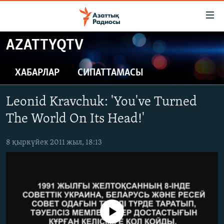
Accessibility
links
Skip
AZATTYQTV
to
ЖАҢАЛЫҚТАР
main
САЯСАТ
ХАБАРЛАР
СИПАТТАМАСЫ
content
AZATTYQTV
Skip
Leonid Kravchuk: 'You've Turned
to
ҚАҢТАР ОҚИҒАСЫ
main
The World On Its Head!'
АДАМ ҚҰҚЫҚТАРЫ
Navigation
Skip
8 қыркүйек 2011 жыл, 18:13
ӘЛЕУМЕТ
to
ӘЛЕМ
Search
АРНАЙЫ ЖОБАЛАР
Русский
No media source currently available