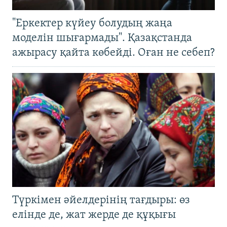
"Еркектер күйеу болудың жаңа
моделін шығармады". Қазақстанда
ажырасу қайта көбейді. Оған не себеп?
Түркімен әйелдерінің тағдыры: өз
елінде де, жат жерде де құқығы