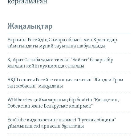
қорғалмаған
Жаңалықтар
Украина Ресейдің Самара облысы мен Краснодар
аймағындағы мұнай зауытына шабуылдады
Қайрат Сатыбалдыға тиесілі "Байсат" базары бір
жылдан кейін аукционда сатылды
АҚШ сенаты Ресейге санкция салатын "Линдси Грэм
заң жобасын" мақұлдады
Wildberries қоймаларының бір бөлігін "Қазақстан,
Өзбекстан және Беларуське көшірмек"
YouTube видеохостинг қызметі "Русская община"
ұйымының екі арнасын бұғаттады