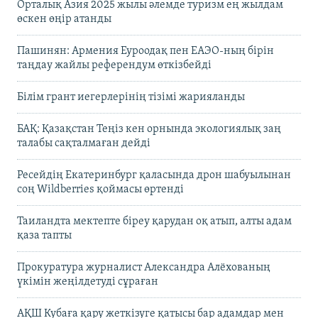
Орталық Азия 2025 жылы әлемде туризм ең жылдам
өскен өңір атанды
Пашинян: Армения Еуроодақ пен ЕАЭО-ның бірін
таңдау жайлы референдум өткізбейді
Білім грант иегерлерінің тізімі жарияланды
БАҚ: Қазақстан Теңіз кен орнында экологиялық заң
талабы сақталмаған дейді
Ресейдің Екатеринбург қаласында дрон шабуылынан
соң Wildberries қоймасы өртенді
Таиландта мектепте біреу қарудан оқ атып, алты адам
қаза тапты
Прокуратура журналист Александра Алёхованың
үкімін жеңілдетуді сұраған
АҚШ Кубаға қару жеткізуге қатысы бар адамдар мен