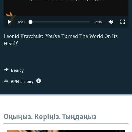
ЖАЗЫЛЫҢЫЗ
0:00
5:48
Басқа тілдерде
Leonid Kravchuk: 'You've Turned The World On Its
Head!'
Бөлісу
VPN-сіз оқу
Оқыңыз. Көріңіз. Тыңдаңыз