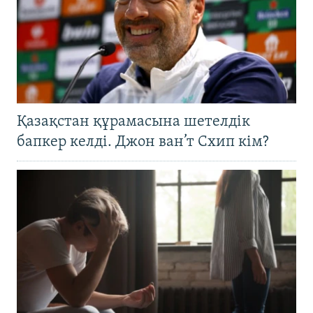
Қазақстан құрамасына шетелдік
бапкер келді. Джон ван’т Схип кім?