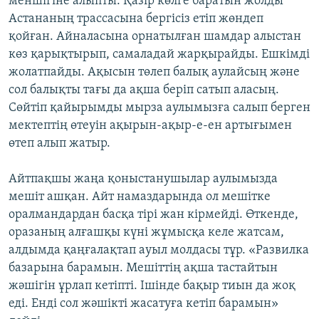
меншігіне алыпты. Қазір көлге баратын жолды
Астананың трассасына бергісіз етіп жөндеп
қойған. Айналасына орнатылған шамдар алыстан
көз қарықтырып, самаладай жарқырайды. Ешкімді
жолатпайды. Ақысын төлеп балық аулайсың және
сол балықты тағы да ақша беріп сатып аласың.
Сөйтіп қайырымды мырза аулымызға салып берген
мектептің өтеуін ақырын-ақыр-е-ен артығымен
өтеп алып жатыр.
Айтпақшы жаңа қоныстанушылар аулымызда
мешіт ашқан. Айт намаздарында ол мешітке
оралмандардан басқа тірі жан кірмейді. Өткенде,
оразаның алғашқы күні жұмысқа келе жатсам,
алдымда қаңғалақтап ауыл молдасы тұр. «Развилка
базарына барамын. Мешіттің ақша тастайтын
жәшігін ұрлап кетіпті. Ішінде бақыр тиын да жоқ
еді. Енді сол жәшікті жасатуға кетіп барамын»