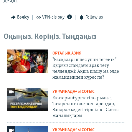
дейді.
Бөлісу
VPN-сіз оқу
Follow us
Оқыңыз. Көріңіз. Тыңдаңыз
ОРТАЛЫҚ АЗИЯ
"Басқалар ішпес үшін төгейік".
Қырғызстандағы арақ төгу
челленджі: Ақша шашу ма әлде
жамандықпен күрес пе?
УКРАИНАДАҒЫ СОҒЫС
Екатеринбургтегі жарылыс,
Татарстанға жеткен дрондар,
Запорожьедегі тіршілік | Cоғыс
жаңалықтары
УКРАИНАДАҒЫ СОҒЫС