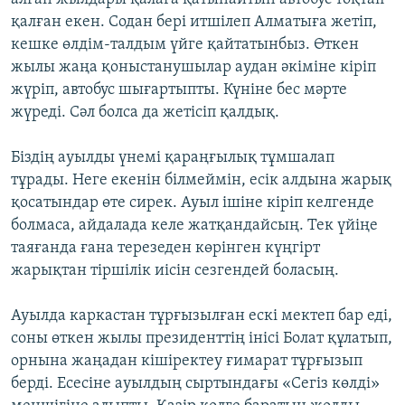
қалған екен. Содан бері итшілеп Алматыға жетіп,
кешке өлдім-талдым үйге қайтатынбыз. Өткен
жылы жаңа қоныстанушылар аудан әкіміне кіріп
жүріп, автобус шығартыпты. Күніне бес мәрте
жүреді. Сәл болса да жетісіп қалдық.
Біздің ауылды үнемі қараңғылық тұмшалап
тұрады. Неге екенін білмеймін, есік алдына жарық
қосатындар өте сирек. Ауыл ішіне кіріп келгенде
болмаса, айдалада келе жатқандайсың. Тек үйіңе
таяғанда ғана терезеден көрінген күңгірт
жарықтан тіршілік иісін сезгендей боласың.
Ауылда каркастан тұрғызылған ескі мектеп бар еді,
соны өткен жылы президенттің інісі Болат құлатып,
орнына жаңадан кішіректеу ғимарат тұрғызып
берді. Есесіне ауылдың сыртындағы «Сегіз көлді»