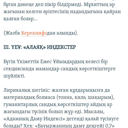
бұған дәнеңе деп пікір білдірмеді. Мұхиттың ар
жағынан келген әріптесінің надандығына қайран
қалған болар…
(Жазба
Керекинфо
дан алынды).
ІІІ. ҮЕҰ: «АЛАЯҚ» ИНДЕКСТЕР
Бүгін Үкіметтік Емес Ұйымдардың келесі бір
секциясында мамандар сандық көрсеткіштерге
шүйлікті.
Лирикалық шегініс: жазған құлдарыңызға да
материалдық болмаса (тонна, килә, шақырым),
гуманитарлық сандық көрсеткіштер айдың ар
жағындағы түсінік болып жүр еді. Мысалы,
«Адамның Даму Индексі» дегенді қалай түсінуге
болады? Хех: «Бауыржанның даму деңгейі 0,7»