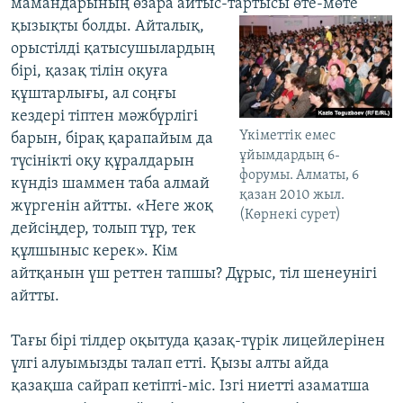
мамандарының өзара айтыс-тартысы өте-мөте
қызықты
болды. Айталық,
орыстілді қатысушылардың
бірі, қазақ тілін оқуға
құштарлығы, ал соңғы
кездері тіптен мәжбүрлігі
Үкіметтік емес
барын, бірақ қарапайым да
ұйымдардың 6-
түсінікті оқу құралдарын
форумы. Алматы, 6
күндіз шаммен таба алмай
қазан 2010 жыл.
жүргенін айтты. «Неге жоқ
(Көрнекі сурет)
дейсіңдер, толып тұр, тек
құлшыныс керек». Кім
айтқанын үш реттен тапшы? Дұрыс, тіл шенеунігі
айтты.
Тағы бірі тілдер оқытуда қазақ-түрік лицейлерінен
үлгі алуымызды талап етті. Қызы алты айда
қазақша сайрап кетіпті-міс. Ізгі ниетті азаматша