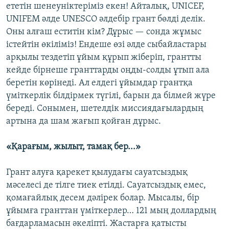
ететін шенеуніктеріміз екен! Айталық, UNICEF,
UNIFEM әлде UNESCO әлдебір грант бөлді делік.
Оны алғаш еститін кім? Дұрыс — сонда жұмыс
істейтін өкіліміз! Ендеше өзі әлде сыбайластары
арқылы тездетіп ұйым құрып жіберіп, грантты
кейде бірнеше гранттарды оңды-солды ұтып ала
беретін көрінеді. Ал елдегі ұйымдар грантқа
үміткерлік білдірмек түгілі, барын да білмей жүре
береді. Сонымен, шетелдік миссиядағылардың
артына да шам жағып қойған дұрыс.
«Қарағым, жылыт, тамақ бер...»
Грант алуға қарекет қылудағы сауатсыздық
мәселесі де тілге тиек етілді. Сауатсыздық емес,
қомағайлық десем дәлірек болар. Мысалы, бір
ұйымға гранттан үміткерлер… 121 мың доллардың
бағдарламасын әкеліпті. Жастарға қатысты