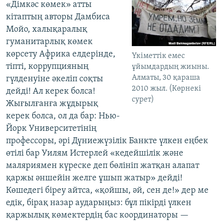
«Дімкәс көмек»
атты
кітаптың авторы Дамбиса
Мойо, халықаралық
гуманитарлық көмек
көрсету Африка елдерінде,
Үкіметтік емес
тіпті, коррупцияның
ұйымдардың жиыны.
Алматы, 30 қараша
гүлденуіне әкеліп соқты
2010 жыл. (Көрнекі
дейді! Ал керек болса!
сурет)
Жығылғанға жұдырық
керек болса, ол да бар: Нью-
Йорк Университетінің
профессоры, әрі Дүниежүзілік Банкте үлкен еңбек
өтілі бар Уилям Истерлей «кедейшілік және
маляриямен күреске деп бөлініп жатқан алапат
қаржы әншейін желге ұшып жатыр» дейді!
Көшедегі біреу айтса, «қойшы, әй, сен де!» дер ме
едік, бірақ назар аударыңыз: бұл пікірді үлкен
қаржылық көмектердің бас координаторы —