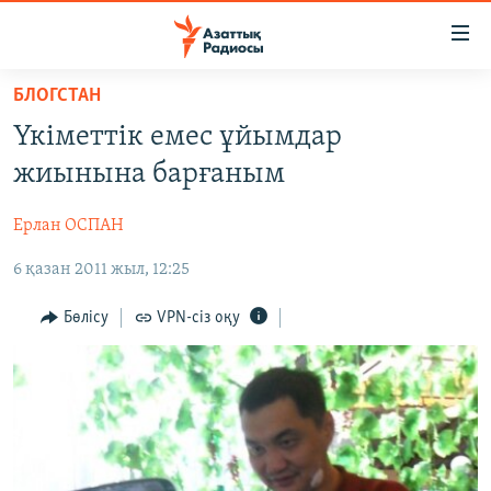
Accessibility
links
Skip
БЛОГСТАН
to
ЖАҢАЛЫҚТАР
Үкіметтік емес ұйымдар
main
САЯСАТ
content
жиынына барғаным
AZATTYQTV
Skip
to
Ерлан ОСПАН
ҚАҢТАР ОҚИҒАСЫ
main
6 қазан 2011 жыл, 12:25
АДАМ ҚҰҚЫҚТАРЫ
Navigation
Skip
ӘЛЕУМЕТ
Бөлісу
VPN-сіз оқу
to
ӘЛЕМ
Search
АРНАЙЫ ЖОБАЛАР
Русский