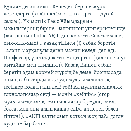
Құпиямды ашайын. Кешеден бері не жүріс
дегендерге (келіншегім оқып отырса — дұғай
сәлем!). Үкіметтік Емес Ұйымдардың
мәжілістерінің біріне, Вашингтон университетінде
(жақшаның ішіне АҚШ деп көрсетпей кетсем ше,
хых-хых-хых)… қазақ тілінен (!) сабақ беретін
Талант Мауқанұлы деген маман келеді деп еді.
Профессор, үш тілді жетік меңгерген (қалған екеуі:
қытайша мен ағылшын). Қазақ тілінен сабақ
беретін адам көрмей жүрсің бе деме: брошюрада
оның, сабақтарды оқытуда мультимедиалық
тәсілдер қолданады деді ғой! Ал мультимедиалық
технологиялар енді — менің «кәйпім» (егер
мультимедиалық технологиялар біреудің әйелі
болса, мен оны алып қашар едім, ал керек болса
тіптен! ). «АҚШ қатты озып кеткен жоқ па?» деген
күдік те бар баяғы.