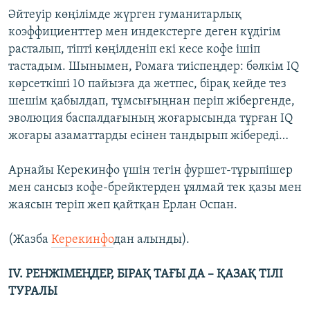
Әйтеуір көңілімде жүрген гуманитарлық
коэффициенттер мен индекстерге деген күдігім
расталып, тіпті көңілденіп екі кесе кофе ішіп
тастадым. Шынымен, Ромаға тиіспеңдер: бәлкім IQ
көрсеткіші 10 пайызға да жетпес, бірақ кейде тез
шешім қабылдап, тұмсығыңнан періп жібергенде,
эволюция баспалдағының жоғарысында тұрған IQ
жоғары азаматтарды есінен тандырып жібереді…
Арнайы Керекинфо үшін тегін фуршет-тұрыпішер
мен сансыз кофе-брейктерден ұялмай тек қазы мен
жаясын теріп жеп қайтқан Ерлан Оспан.
(Жазба
Керекинфо
дан алынды).
ІV. РЕНЖІМЕҢДЕР, БІРАҚ ТАҒЫ ДА – ҚАЗАҚ ТІЛІ
ТУРАЛЫ