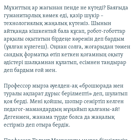
Мұхиттың ар жағынан пенде не күтеді? Баяғыда
гуманитарлық көмек еді, қазір шүкір –
технологиялық жаңалық күтеміз. Шынын
айтқанда кішкентай бала құсап, робот-гоботтар
арқылы оқытатын бірдеңе көремін деп бардым
(ұялған күлегеш). Оңнан солға, жоғарыдан төмен
сандық форматқа өтіп кеткен қоғамның оқыту
әдістері шалқамнан құлатып, есімнен тандырар
деп бардым ғой мен.
Профессор мырза әуелден-ақ «брошюрада мен
туралы ақпарат дұрыс берілмепті» деп, шулатып
қоя берді. Мені қойшы, шопыр семіртіп келген
педагог-мамандардың мұңайып қалғаны-ай!
Дегенмен, жанама түрде болса да жаңалық
естірміз деп отыра бердік.