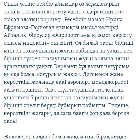
Оның үстіне кейбір ұйымдар өз жұмыстарын
жақсы жағынан көрсету үшін, өздері индикатор
жасап алатын көрінеді. Ресейлік маман Ирина
Ефремова-Гарт оған қызықты мысал келтірді.
Айталық, біреулер «Аэропорттағы қызмет көрсету
сапасы индексін» енгізіпті. Ол былай екен: бірінші
мінген жолаушының жүгін қабылдаған уақыт пен
бірінші түскен жолаушының жүгін қолына алған
арасындағы уақыт. Керемет: бұл уақыт неғұрлым
қысқа болса, соғұрлым жақсы. Дегенмен жаңа
көрсеткіш жолында әккі аэропорт менеджерлері
айлаға көшіпті. Олар жүк тасушыларға, қонған
ұшақтағы бірінші шыққан жолаушының жүгін
бірінші әкеліп беруді бұйырып қойыпты. Ендеше,
көрсеткіш жоғары, ал сапа баяғы боп қала берген
екен!
Жекелеген салдар болса жақсы ғой, бірақ кейде