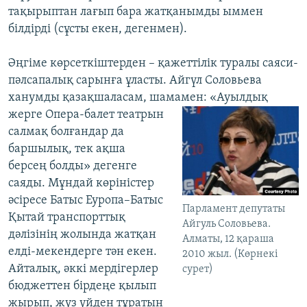
тақырыптан лағып бара жатқанымды ыммен
білдірді (сұсты екен, дегенмен).
Әңгіме көрсеткіштерден – қажеттілік туралы саяси-
пәлсапалық сарынға ұласты. Айгүл Соловьева
ханумды қазақшаласам, шамамен: «Ауылдық
жерге Опера-балет театрын
салмақ болғандар да
баршылық, тек ақша
берсең болды» дегенге
саяды. Мұндай көріністер
әсіресе Батыс Еуропа–Батыс
Парламент депутаты
Қытай транспорттық
Айгуль Соловьева.
дәлізінің жолында жатқан
Алматы, 12 қараша
елді-мекендерге тән екен.
2010 жыл. (Көрнекі
Айталық, әккі мердігерлер
сурет)
бюджеттен бірдеңе қылып
жырып, жүз үйден тұратын