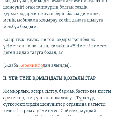
назды сұрақ қойылды. Мәдениет Министрлігінің
шенеунігі оған таптаурын болған сөздік
құрылымдармен жауап беріп болам дегенше,
менің мобилама қоңырау келіп, далаға шығуға
мәжбүр болдым.
Қазір түскі үзіліс. Не ғой, ақыры түсінбедім:
үкіметтен ақша алып, қалайша «Үкіметтік емес»
деген айдар тағуға болад, а?
(Жазба
Керекинфо
дан алынды).
ІІ. ҮЕҰ: ТҮЙЕ ҚОМЫНДАҒЫ ҚОЗҒАЛЫСТАР
Жемқорлық, асыра сілтеу, бармақ басты-көз қысты
әрекеттер, жең ұшынан жалғасу... Тұра тұр,
сүтқоректілердің шенуніктер отрядына қатысты
кезекті зарлы әңгіме емес. Сөйтсек, мұндай