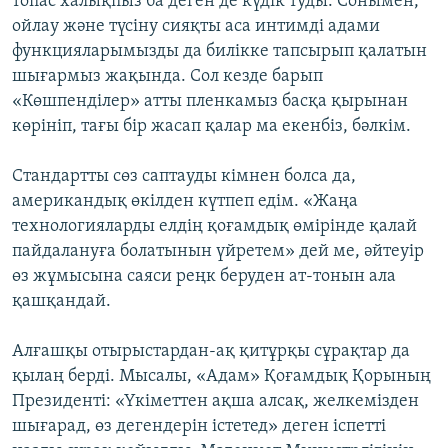
топас халықпыз ба деген де күдік туды. Сонымен,
ойлау және түсіну сияқты аса интимді адами
функцияларымызды да билікке тапсырып қалатын
шығармыз жақында. Сол кезде барып
«Көшпенділер» атты пленкамыз басқа қырынан
көрініп, тағы бір жасап қалар ма екенбіз, бәлкім.
Стандартты сөз саптауды кімнен болса да,
американдық өкілден күтпеп едім. «Жаңа
технологияларды елдің қоғамдық өмірінде қалай
пайдалануға болатынын үйретем» дей ме, әйтеуір
өз жұмысына саяси реңк беруден ат-тонын ала
қашқандай.
Алғашқы отырыстардан-ақ қитұрқы сұрақтар да
қылаң берді. Мысалы, «Адам» Қоғамдық Қорының
Президенті: «Үкіметтен ақша алсақ, желкемізден
шығарад, өз дегендерін істетед» деген іспетті