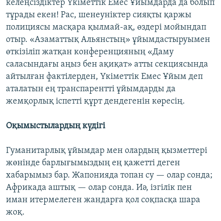
келеңсіздіктер Үкіметтік Емес Ұйымдарда да болып
тұрады екен! Рас, шенеуніктер сияқты қаржы
полициясы масқара қылмай-ақ, өздері мойындап
отыр. «Азаматтық Альянстың» ұйымдастыруымен
өткізіліп жатқан конференцияның «Даму
саласындағы аңыз бен ақиқат» атты секциясында
айтылған фактілерден, Үкіметтік Емес Ұйым деп
аталатын ең транспарентті ұйымдарды да
жемқорлық іспетті құрт дендегенін көресің.
Оқымыстылардың күдігі
Гуманитарлық ұйымдар мен олардың қызметтері
жөнінде барлығымыздың ең қажетті деген
хабарымыз бар. Жапонияда топан су — олар сонда;
Африкада аштық — олар сонда. Иә, ізгілік пен
иман итермелеген жандарға қол соқпасқа шара
жоқ.