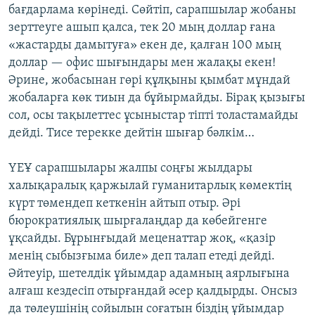
бағдарлама көрінеді. Сөйтіп, сарапшылар жобаны
зерттеуге ашып қалса, тек 20 мың доллар ғана
«жастарды дамытуға» екен де, қалған 100 мың
доллар — офис шығындары мен жалақы екен!
Әрине, жобасынан гөрі құлқыны қымбат мұндай
жобаларға көк тиын да бұйырмайды. Бірақ қызығы
сол, осы тақылеттес ұсыныстар тіпті толастамайды
дейді. Тисе терекке дейтін шығар бәлкім…
ҮЕҰ сарапшылары жалпы соңғы жылдары
халықаралық қаржылай гуманитарлық көмектің
күрт төмендеп кеткенін айтып отыр. Әрі
бюрократиялық шырғалаңдар да көбейгенге
ұқсайды. Бұрынғыдай меценаттар жоқ, «қазір
менің сыбызғыма биле» деп талап етеді дейді.
Әйтеуір, шетелдік ұйымдар адамның аярлығына
алғаш кездесіп отырғандай әсер қалдырды. Онсыз
да төлеушінің сойылын соғатын біздің ұйымдар