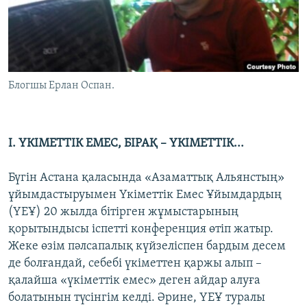
ЖАЗЫЛЫҢЫЗ
Басқа тілдерде
Блогшы Ерлан Оспан.
І. ҮКІМЕТТІК ЕМЕС, БІРАҚ – ҮКІМЕТТІК...
Бүгін Астана қаласында «Азаматтық Альянстың»
ұйымдастыруымен Үкіметтік Емес Ұйымдардың
(ҮЕҰ) 20 жылда бітірген жұмыстарының
қорытындысы іспетті конференция өтіп жатыр.
Жеке өзім пәлсапалық күйзеліспен бардым десем
де болғандай, себебі үкіметтен қаржы алып –
қалайша «үкіметтік емес» деген айдар алуға
болатынын түсінгім келді. Әрине, ҮЕҰ туралы