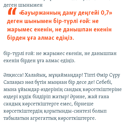
деген шынымен
«Бауыржанның даму деңгейі 0,7»
деген шынымен бір-түрлі ғой: не
жарымес екенін, не данышпан екенін
бірден ұға алмас едіңіз.
бір-түрлі ғой: не жарымес екенін, не данышпан
екенін бірден ұға алмас едіңіз.
Әлқисса! Халайық, мұңаймаңдар! Тіпті Өмір Сүру
Сапаңыз нөл бүтін мыңнан бір десе де! Себебі,
мына ұйымдар өздерінің сандық көрсеткіштеріне
өздері күдік білдіріп жатыр! Әрине, жай ғана
сандық көрсеткіштерге емес, бірнеше
көрсеткіштердің қорытынды-синтезі болып
табылатын агрегаттық көрсеткіштерге.