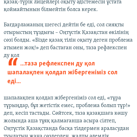
қазақ-түрік лицейлері оқыту әдістемесін ұстата
қоймайтынын білмейтін болса керек.
Бағдарламаның шегесі дейтін бе еді, сол сияқты
отырыстың тұздығы – Оңтүстік Қазақстан өкілінің
сөзі болды. «Бізде қазақ тілін оқыту деген проблема
атымен жоқ!» деп бастаған оны, таза рефлекспен
ду қол
...таза рефлекспен ду қол
шапалақпен қолдап жібергеніміз сол
еді...
шапалақпен қолдап жібергеніміз сол еді, «тұра
тұрыңдар, бұл жетістік емес, проблема болып тұр!»
деп, кесіп тастады. Сөйтсек, таза қазақшаға көшу
жолында аша тұяқ қалмағанша асыра сілтеп,
Оңтүстік Қазақстанда басқа тілдермен араласудан
туылатын жаңа сөздерден, жалпы әлемдік