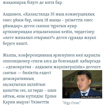
жақынырақ білуге де ынта бар.
Алдымен, «Қазақстанда 35 мың коммерциялық
емес ұйым бар, оның 18 мыңы – үкіметтік емес
ұйымдар» деген саннан тұратын ауыр
артиллериядан атқылағаннан кейін, төрдегілер
«неге жиналып отырмыз?» деген сұраққа жауап
беруге көшті.
Жалпы, конференцияның әрленуінен көзі қарақты
оппозиционер секем алса да болғандай: қабырғада
– «демократия – алдымен жауапкершілік»
дегенге
саятын — биліктің елдегі
демократияның
ақсақтығын ақтайтын
қанатты сөз, ал төрде – шын
айтам, өзім күтпедім: Ерлан
Қарин мырза! Үкіметтік
"Нұр Отан"