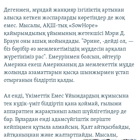
Дегенмен, мұндай жанқияр ізгіліктің артынан
алысқа кеткен жоспарларды көретіндер де жоқ
емес. Мысалы, АҚШ-тық «SowHope»
қайырымдылық ұйымының жетекшісі Мэри Д.
Браун оны ашық мойындады. "Әрине, -дейді ол, —
біз бәрібір өз мемлекетіміздің мүддесін арқалап
жүретініміз рас". Емеурінмен болсын, әйтеуір
Америка екеш Американың да мемлекеттік мүдде
жолында азаматтарын қысқа шынжырмен ұстап
отырғанын білдіртіп қалды.
Ал енді, Үкіметтік Емес Ұйымдардың жұмысына
тек күдік-үміт білдіртіп қана қоймай, ғылыми
аппаратпен жарақтанып алып шүйлігетіндер де
бар. Бұлардан енді адамсүйгіштік періште
кейпіңмен құтыла алмайсың. Қалт айтқызбайды,
айтқаныңнан және жалтартпайды. Мысалы,