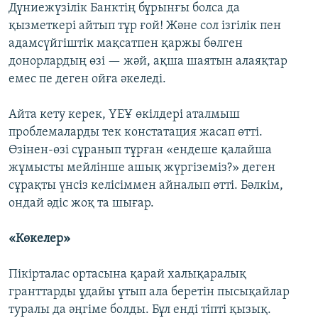
Дүниежүзілік Банктің бұрынғы болса да
қызметкері айтып тұр ғой! Және сол ізгілік пен
адамсүйгіштік мақсатпен қаржы бөлген
донорлардың өзі — жәй, ақша шаятын алаяқтар
емес пе деген ойға әкеледі.
Айта кету керек, ҮЕҰ өкілдері аталмыш
проблемаларды тек констатация жасап өтті.
Өзінен-өзі сұранып тұрған «ендеше қалайша
жұмысты мейлінше ашық жүргіземіз?» деген
сұрақты үнсіз келісіммен айналып өтті. Бәлкім,
ондай әдіс жоқ та шығар.
«Көкелер»
Пікірталас ортасына қарай халықаралық
гранттарды ұдайы ұтып ала беретін пысықайлар
туралы да әңгіме болды. Бұл енді тіпті қызық.