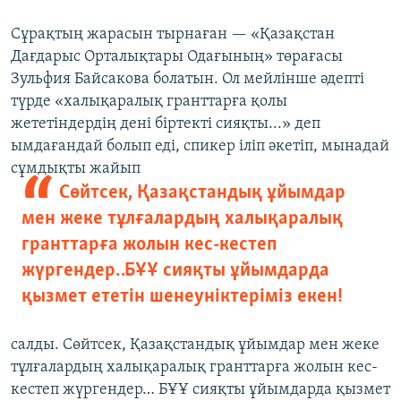
Сұрақтың жарасын тырнаған — «Қазақстан
Дағдарыс Орталықтары Одағының» төрағасы
Зульфия Байсакова болатын. Ол мейлінше әдепті
түрде «халықаралық гранттарға қолы
жететіндердің дені біртекті сияқты...» деп
ымдағандай болып еді, спикер іліп әкетіп, мынадай
сұмдықты жайып
Сөйтсек, Қазақстандық ұйымдар
мен жеке тұлғалардың халықаралық
гранттарға жолын кес-кестеп
жүргендер… БҰҰ сияқты ұйымдарда
қызмет ететін шенеуніктеріміз екен!
салды. Сөйтсек, Қазақстандық ұйымдар мен жеке
тұлғалардың халықаралық гранттарға жолын кес-
кестеп жүргендер… БҰҰ сияқты ұйымдарда қызмет