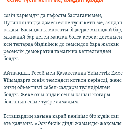
есіне түсіп кетті ме, аяңдап қалды
сөзін қарымды да пафосты бастағанымен,
Путиннің таққа дәмесі есіне түсіп кетті ме, аяңдап
қалды. Басындағы мақсаты біздерде мынадай бар,
мынадай бар деген мақтан болса керек; дегенмен
кей тұстарда біздікінен де төмендеп бара жатқан
ресейлік демократия тамағына кептелгендей
болды.
Айтпақшы, Ресей мен Қазақстанда Үкіметтік Емес
Ұйымдарға сенім төмендеп кеткен көрінеді, және
оның объективті себеп-салдары түсіндірілген
болды. Жеке өзім ондай сенім қашан жоғары
болғанын есіме түсіре алмадым.
Беташардың аяғына қарай көңіліме бір күдік сап
ете қалғаны. «Осы билік дінді жаманды-жақсылы