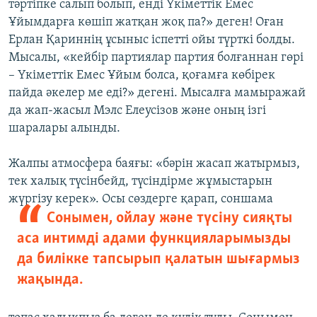
тәртіпке салып болып, енді Үкіметтік Емес
Ұйымдарға көшіп жатқан жоқ па?» деген! Оған
Ерлан Қариннің ұсыныс іспетті ойы түрткі болды.
Мысалы, «кейбір партиялар партия болғаннан гөрі
– Үкіметтік Емес Ұйым болса, қоғамға көбірек
пайда әкелер ме еді?» дегені. Мысалға мамыражай
да жап-жасыл Мэлс Елеусізов және оның ізгі
шаралары алынды.
Жалпы атмосфера баяғы: «бәрін жасап жатырмыз,
тек халық түсінбейд, түсіндірме жұмыстарын
жүргізу керек». Осы сөздерге қарап, соншама
Сонымен, ойлау және түсіну сияқты
аса интимді адами функцияларымызды
да билікке тапсырып қалатын шығармыз
жақында.