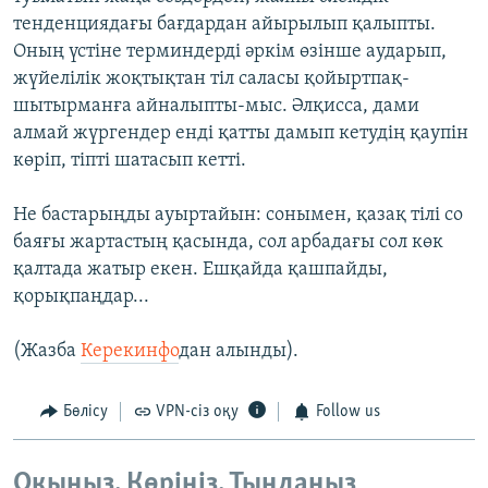
тенденциядағы бағдардан айырылып қалыпты.
Оның үстіне терминдерді әркім өзінше аударып,
жүйелілік жоқтықтан тіл саласы қойыртпақ-
шытырманға айналыпты-мыс. Әлқисса, дами
алмай жүргендер енді қатты дамып кетудің қаупін
көріп, тіпті шатасып кетті.
Не бастарыңды ауыртайын: сонымен, қазақ тілі со
баяғы жартастың қасында, сол арбадағы сол көк
қалтада жатыр екен. Ешқайда қашпайды,
қорықпаңдар...
(Жазба
Керекинфо
дан алынды).
Бөлісу
VPN-сіз оқу
Follow us
Оқыңыз. Көріңіз. Тыңдаңыз