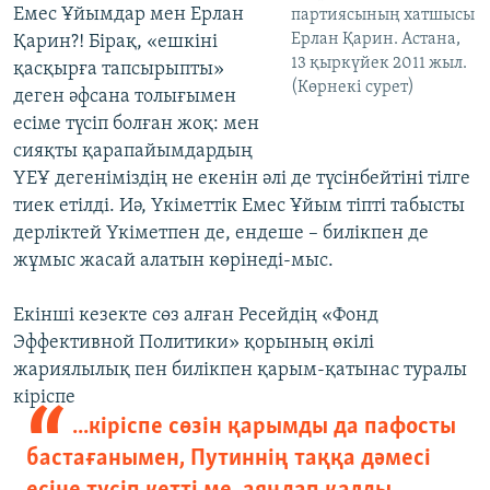
Емес Ұйымдар мен Ерлан
партиясының хатшысы
Ерлан Қарин. Астана,
Қарин?! Бірақ, «ешкіні
13 қыркүйек 2011 жыл.
қасқырға тапсырыпты»
(Көрнекі сурет)
деген әфсана толығымен
есіме түсіп болған жоқ: мен
сияқты қарапайымдардың
ҮЕҰ дегеніміздің не екенін әлі де түсінбейтіні тілге
тиек етілді. Иә, Үкіметтік Емес Ұйым тіпті табысты
дерліктей Үкіметпен де, ендеше – билікпен де
жұмыс жасай алатын көрінеді-мыс.
Екінші кезекте сөз алған Ресейдің «Фонд
Эффективной Политики» қорының өкілі
жариялылық пен билікпен қарым-қатынас туралы
кіріспе
...кіріспе сөзін қарымды да пафосты
бастағанымен, Путиннің таққа дәмесі