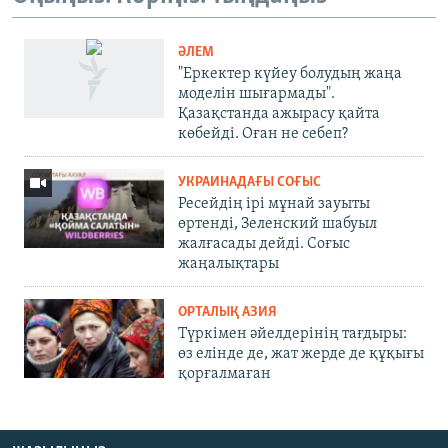
ӘЛЕМ
"Еркектер күйеу болудың жаңа
моделін шығармады".
Қазақстанда ажырасу қайта
көбейді. Оған не себеп?
УКРАИНАДАҒЫ СОҒЫС
Ресейдің ірі мұнай зауыты
өртенді, Зеленский шабуыл
жалғасады дейді. Соғыс
жаңалықтары
ОРТАЛЫҚ АЗИЯ
Түркімен әйелдерінің тағдыры:
өз елінде де, жат жерде де құқығы
қорғалмаған