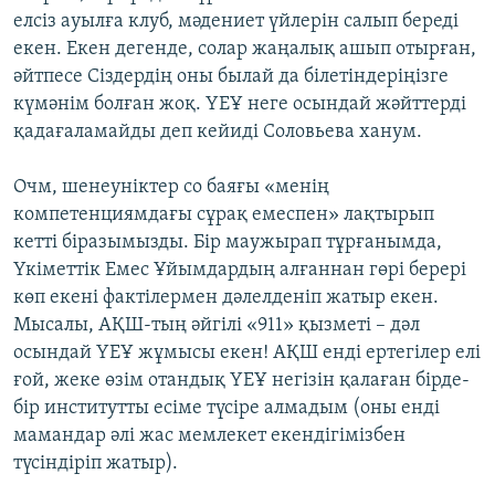
елсіз ауылға клуб, мәдениет үйлерін салып береді
екен. Екен дегенде, солар жаңалық ашып отырған,
әйтпесе Сіздердің оны былай да білетіндеріңізге
күмәнім болған жоқ. ҮЕҰ неге осындай жәйттерді
қадағаламайды деп кейиді Соловьева ханум.
Очм, шенеуніктер со баяғы «менің
компетенциямдағы сұрақ емеспен» лақтырып
кетті біразымызды. Бір маужырап тұрғанымда,
Үкіметтік Емес Ұйымдардың алғаннан гөрі берері
көп екені фактілермен дәлелденіп жатыр екен.
Мысалы, АҚШ-тың әйгілі «911» қызметі – дәл
осындай ҮЕҰ жұмысы екен! АҚШ енді ертегілер елі
ғой, жеке өзім отандық ҮЕҰ негізін қалаған бірде-
бір институтты есіме түсіре алмадым (оны енді
мамандар әлі жас мемлекет екендігімізбен
түсіндіріп жатыр).