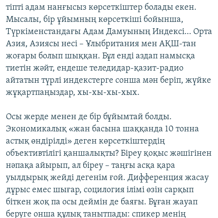
тіпті адам нанғысыз көрсеткіштер болады екен.
Мысалы, бір ұйымның көрсеткіші бойынша,
Түркіменстандағы Адам Дамуының Индексі… Орта
Азия, Азиясы несі – Ұлыбритания мен АҚШ-тан
жоғары болып шыққан. Бұл енді аздап намысқа
тиетін жәйт, ендеше теледидар-қазит-радио
айтатын түрлі индекстерге сонша мән беріп, жүйке
жұқартпаңыздар, хы-хы-хы-хых.
Осы жерде менен де бір бұйымтай болды.
Экономикалық «жан басына шаққанда 10 тонна
астық өндірілді» деген көрсеткіштердің
объективтілігі қаншалықты? Біреу қоқыс жәшігінен
нәпақа айырып, ал біреу – таңғы асқа қара
уылдырық жейді дегенім ғой. Дифференция жасау
дұрыс емес шығар, социлогия ілімі өзін сарқып
біткен жоқ па осы деймін де баяғы. Бұған жауап
беруге онша құлық танытпады: спикер менің