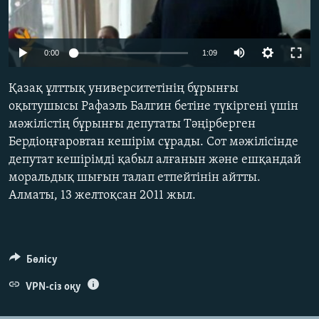
ЖАЗЫЛЫҢЫЗ
0:00
1:09
Басқа тілдерде
Қазақ ұлттық университетінің бұрынғы
оқытушысы Рафаэль Балгин бетіне түкіргені үшін
мәжілістің бұрынғы депутаты Тәңірберген
Бердіоңғаровтан кешірім сұрады. Сот мәжілісінде
депутат кешірімді қабыл алғанын және ешқандай
моральдық шығын талап етпейтінін айтты.
Алматы, 13 желтоқсан 2011 жыл.
Бөлісу
VPN-сіз оқу