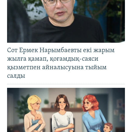
Сот Ермек Нарымбаевты екі жарым
жылға қамап, қоғамдық-саяси
қызметпен айналысуына тыйым
салды