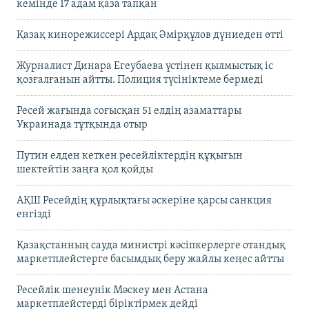
кемінде 17 адам қаза тапқан
Қазақ кинорежиссері Ардақ Әмірқұлов дүниеден өтті
Журналист Динара Егеубаева үстінен қылмыстық іс
қозғалғанын айтты. Полиция түсініктеме бермеді
Ресей жағында соғысқан 51 елдің азаматтары
Украинада тұтқында отыр
Путин елден кеткен ресейліктердің құқығын
шектейтін заңға қол қойды
АҚШ Ресейдің құрлықтағы әскеріне қарсы санкция
енгізді
Қазақстанның сауда министрі кәсіпкерлерге отандық
маркетплейстерге басымдық беру жайлы кеңес айтты
Ресейлік шенеунік Мәскеу мен Астана
маркетплейстерді біріктірмек дейді