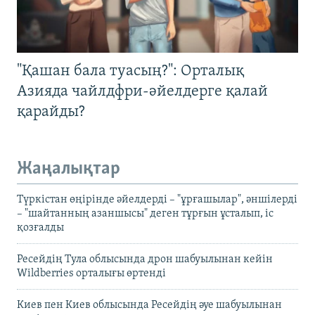
"Қашан бала туасың?": Орталық
Азияда чайлдфри-әйелдерге қалай
қарайды?
Жаңалықтар
Түркістан өңірінде әйелдерді – "ұрғашылар", әншілерді
– "шайтанның азаншысы" деген тұрғын ұсталып, іс
қозғалды
Ресейдің Тула облысында дрон шабуылынан кейін
Wildberries орталығы өртенді
Киев пен Киев облысында Ресейдің әуе шабуылынан