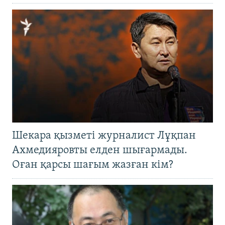
Шекара қызметі журналист Лұқпан
Ахмедияровты елден шығармады.
Оған қарсы шағым жазған кім?