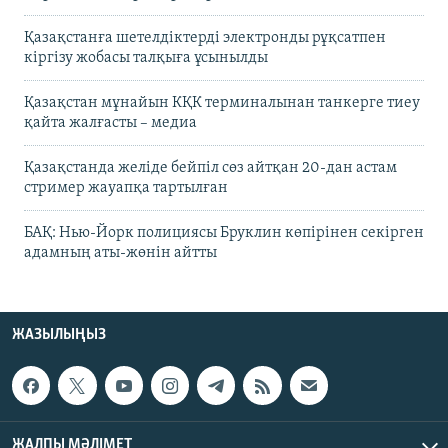
Қазақстанға шетелдіктерді электронды рұқсатпен
кіргізу жобасы талқыға ұсынылды
Қазақстан мұнайын КҚК терминалынан танкерге тиеу
қайта жалғасты – медиа
Қазақстанда желіде бейпіл сөз айтқан 20-дан астам
стример жауапқа тартылған
БАҚ: Нью-Йорк полициясы Бруклин көпірінен секірген
адамның аты-жөнін айтты
ЖАЗЫЛЫҢЫЗ
ЖАЛПЫ МӘЛІМЕТ