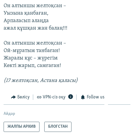
Он алтыншы желтоқсан –
Уызына қанбаған,
Арпаласып алаңда
ажал құшқан жан балаң!!!
Он алтыншы желтоқсан –
Ой-мұратым танбаған!
Жаралы құс – жүрегім
Көкті жарып, самғаған!
(17 желтоқсан, Астана қаласы)
Бөлісу
VPN-сіз оқу
Follow us
Айдар
ЖАЛПЫ АРХИВ
БЛОГСТАН