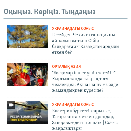
Оқыңыз. Көріңіз. Тыңдаңыз
УКРАИНАДАҒЫ СОҒЫС
Ресейден Чехияға санкцияны
айналып жеткен Сібір
балқарағайы Қазақстан арқылы
өткен бе?
ОРТАЛЫҚ АЗИЯ
"Басқалар ішпес үшін төгейік".
Қырғызстандағы арақ төгу
челленджі: Ақша шашу ма әлде
жамандықпен күрес пе?
УКРАИНАДАҒЫ СОҒЫС
Екатеринбургтегі жарылыс,
Татарстанға жеткен дрондар,
Запорожьедегі тіршілік | Cоғыс
жаңалықтары