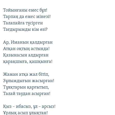
Тойынғаны емес бұл!
Тарпаң да емес мінезі!
Талапайға түсірген
Тағдырымды кім өзі?
Ар, Иманын қалдырған
Атқан оқтың астында!
Қазынасын алдырған
қарақшыға, қашқынға!
Жаман атқа жал бітіп,
Зұлымдығын жасырған!
Тұяқтарын қарғытып,
Талай таудан асырған!
Қыз – ибасыз, ұл – арсыз!
Ұрлық асып ұлықтан!