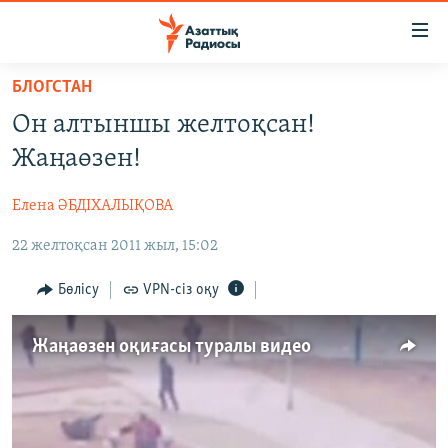
Accessibility
links
Skip
БЛОГСТАН
to
ЖАҢАЛЫҚТАР
Он алтыншы желтоқсан!
main
САЯСАТ
content
Жаңаөзен!
AZATTYQTV
Skip
to
Елена ӘБДІХАЛЫҚОВА
ҚАҢТАР ОҚИҒАСЫ
main
22 желтоқсан 2011 жыл, 15:02
АДАМ ҚҰҚЫҚТАРЫ
Navigation
Skip
ӘЛЕУМЕТ
Бөлісу
VPN-сіз оқу
to
ӘЛЕМ
Search
Жаңаөзен оқиғасы туралы видео
АРНАЙЫ ЖОБАЛАР
Русский