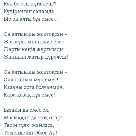
Күн бе осы күйелеш?!
Күңіренген санамда
Бір он алты бұл емес...
Он алтыншы желтоқсан –
Жаз күлкімнен жүр елес!
Жарты көңіл жұртымды
Жаншып жатыр дүрелеш!
Он алтыншы желтоқсан –
Ойлағаным мұң емес!
Қазаны орта болғанмен,
Қара қазақ құл емес!
Бұзақы да емес ел,
Масыққан да жоқ олар!
Төрін түлкі жайласа,
Төмендейді Обал, Ар!