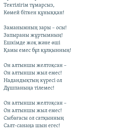
Тектілігім тұмарсыз,
Көмей біткен құныққан!
Заманымның зары – осы!
Запыраны жұртымның!
Ешкімде жоқ және өші
Қамы емес бұл құлқынның!
Он алтыншы желтоқсан –
Он алтыншы жыл емес!
Надандықтың күресі ол
Дұшпаныңа тілемес!
Он алтыншы желтоқсан –
Он алтыншы жыл емес!
Сыбағасы ол сатқынның
Салт-санаңа шын егес!