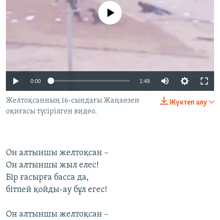
ЖАЗЫЛЫҢЫЗ
No media source currently available
Басқа тілдерде
0:00
1:49
Желтоқсанның 16-сындағы Жаңаөзен
Жүктеп алу
оқиғасы түсірілген видео.
Он алтыншы желтоқсан –
Он алтыншы жыл елес!
Бір ғасырға басса да,
бітпей қойды-ау бұл егес!
Он алтыншы желтоқсан –