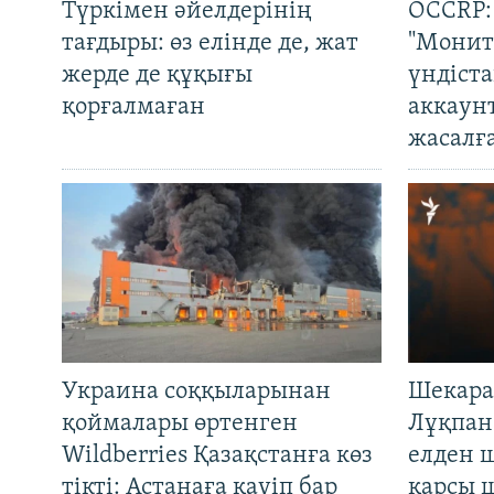
Түркімен әйелдерінің
OCCRP:
тағдыры: өз елінде де, жат
"Монит
жерде де құқығы
үндіст
қорғалмаған
аккаун
жасалғ
Украина соққыларынан
Шекара
қоймалары өртенген
Лұқпан
Wildberries Қазақстанға көз
елден 
тікті: Астанаға қауіп бар
қарсы 