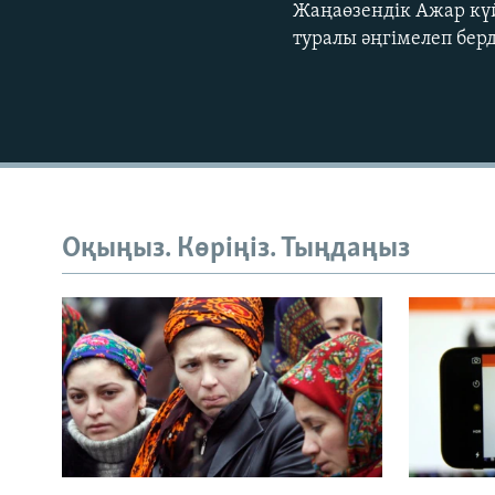
Жаңаөзендік Ажар күй
туралы әңгімелеп берд
Оқыңыз. Көріңіз. Тыңдаңыз