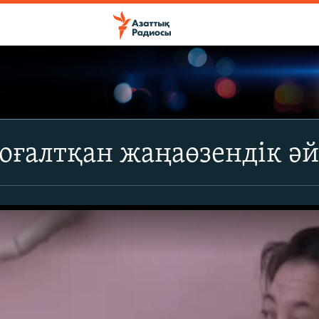
оғалтқан жаңаөзендік әй