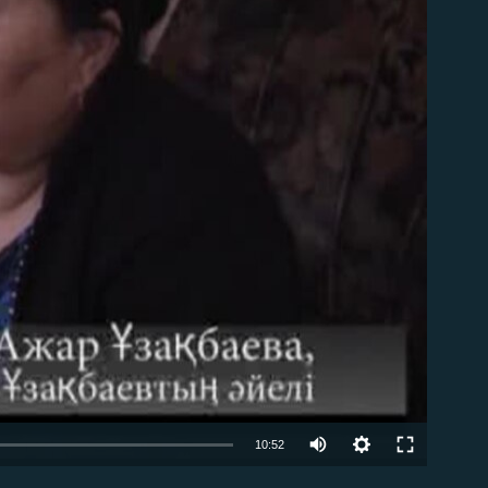
able
10:52