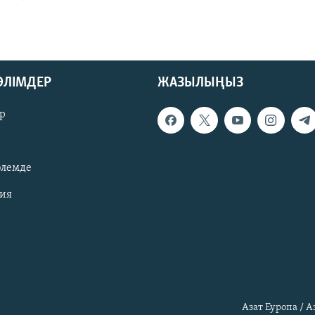
БӨЛІМДЕР
ЖАЗЫЛЫҢЫЗ
р
әлемде
зия
Азат Еуропа / 