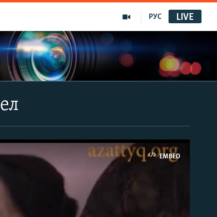
LIVE
РУС
ел
EMBED