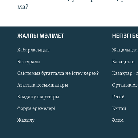
ма?
ЖАЛПЫ МӘЛІМЕТ
НЕГІЗГІ 
Хабарласыңыз
Жаңалықта
Біз туралы
Қазақстан
Русский
Сайтымыз бұғатталса не істеу керек?
Қазақтар - 
Азаттық қосымшалары
Орталық А
ЖАЗЫЛЫҢЫЗ
Қолдану шарттары
Ресей
Форум ережелері
Қытай
Жазылу
Әлем
Басқа тілдерде