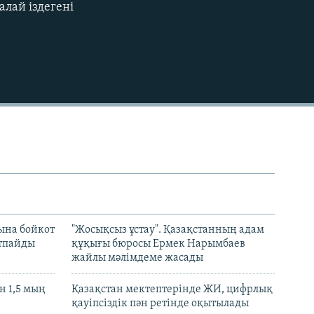
лай іздегені
EMBED
ына бойкот
"Жосықсыз ұстау". Қазақстанның адам
ртпайды
құқығы бюросы Ермек Нарымбаев
жайлы мәлімдеме жасады
 1,5 мың
Қазақстан мектептерінде ЖИ, цифрлық
қауіпсіздік пән ретінде оқытылады