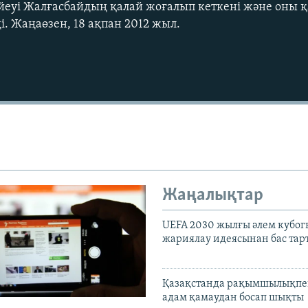
еуі Жалғасбайдың қалай жоғалып кеткені және оны қа
і. Жаңаөзен, 18 ақпан 2012 жыл.
Жаңалықтар
UEFA 2030 жылғы әлем кубог
жариялау идеясынан бас та
Қазақстанда рақымшылықпен
адам қамаудан босап шықты