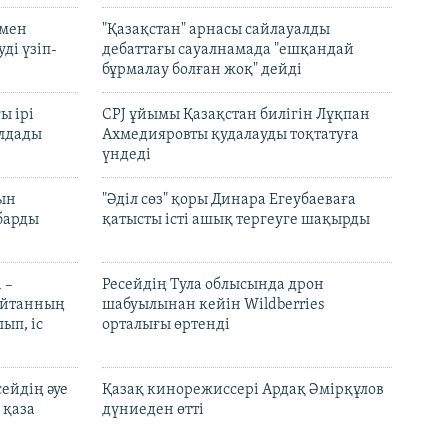
 мен
"Қазақстан" арнасы сайлауалды
ді үзіп-
дебаттағы сауалнамада "ешқандай
бұрмалау болған жоқ" дейді
ы ірі
CPJ ұйымы Қазақстан билігін Лұқпан
лдады
Ахмедияровты қудалауды тоқтатуға
үндеді
рын
"Әділ сөз" қоры Динара Егеубаеваға
барды
қатысты істі ашық тергеуге шақырды
 –
Ресейдің Тула облысында дрон
шайтанның
шабуылынан кейін Wildberries
ып, іс
орталығы өртенді
ейдің әуе
Қазақ кинорежиссері Ардақ Әмірқұлов
 қаза
дүниеден өтті