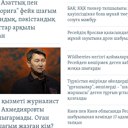
 Азаттық пен
БАҚ: КҚК танкер тапшылығы
ориға" фейк шағым
қауіпсіздікке бола мұнай тиеу
андық, пәкістандық
созуға мәжбүр
ттар арқылы
Ресейдің Ярослав қаласындағ
ан
мұнай зауытына дрон шабуы
Wildberries негізгі қоймала
Ресейден көшірмек деген ха
жоққа шығарды
Түркістан өңірінде әйелдерді
"ұрғашылар", әншілерді – "
жаршысы" деген тұрғын ұстал
қозғалды
 қызметі журналист
 Ахмедияровты
Киев пен Киев облысында Рес
шығармады. Оған
шабуылынан кемінде 17 адам
тапқан
шағым жазған кім?