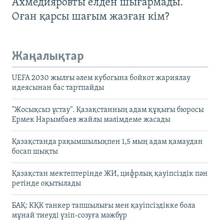
Ахмедияровты елден шығармады.
Оған қарсы шағым жазған кім?
Жаңалықтар
UEFA 2030 жылғы әлем кубогына бойкот жариялау
идеясынан бас тартпайды
"Жосықсыз ұстау". Қазақстанның адам құқығы бюросы
Ермек Нарымбаев жайлы мәлімдеме жасады
Қазақстанда рақымшылықпен 1,5 мың адам қамаудан
босап шықты
Қазақстан мектептерінде ЖИ, цифрлық қауіпсіздік пән
ретінде оқытылады
БАҚ: КҚК танкер тапшылығы мен қауіпсіздікке бола
мұнай тиеуді үзіп-созуға мәжбүр