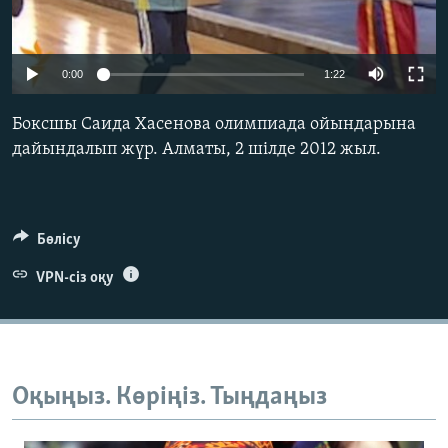
ЖАЗЫЛЫҢЫЗ
0:00
1:22
Басқа тілдерде
Боксшы Саида Хасенова олимпиада ойындарына
дайындалып жүр. Алматы, 2 шілде 2012 жыл.
Бөлісу
VPN-сіз оқу
Оқыңыз. Көріңіз. Тыңдаңыз