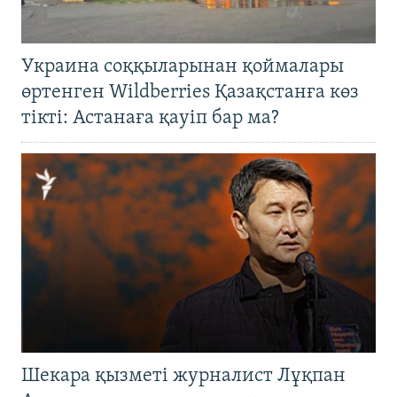
Украина соққыларынан қоймалары
өртенген Wildberries Қазақстанға көз
тікті: Астанаға қауіп бар ма?
Шекара қызметі журналист Лұқпан