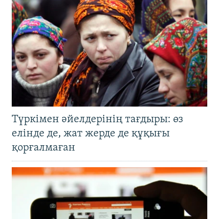
Түркімен әйелдерінің тағдыры: өз
елінде де, жат жерде де құқығы
қорғалмаған