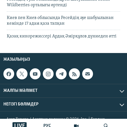
Wildberries орталығы өртенді
Киев пен Киев облысында Ресейдің әуе шабуылынан
кемінде 17 адам қаза тапқан
Қазақ кинорежиссері Ардақ Әмірқұлов дүниеден өтті
ЖАЗЫЛЫҢЫЗ
ЖАЛПЫ МӘЛІМЕТ
НЕГІЗГІ БӨЛІМДЕР
Азат Еуропа / Азаттық радиосы © 2026, Inc. | Барлық
құқықтары қорғалған
LIVE
РУС