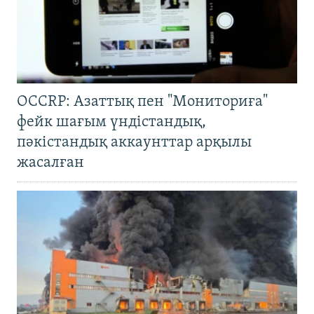
OCCRP: Азаттық пен "Мониториға"
фейк шағым үндістандық,
пәкістандық аккаунттар арқылы
жасалған