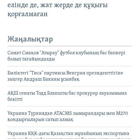
елінде де, жат жерде де құқығы
қорғалмаған
Жаңалықтар
Самат Смақов "Атырау" футбол клубының бас бапкері
болып тағайындалды
Биліктегі "Тиса" партиясы Венгрия президенттігіне
заңгер Андраш Баканы ұсынбақ
АҚШ сенаты Тодд Бланшты бас прокурор лауазымына
бекітті
Украина Түркиядан ATACMS зымырандары мен M270
қондырғыларын сатып алмақ
Украина КҚК-дағы Қазақстан мұнайының экспортына