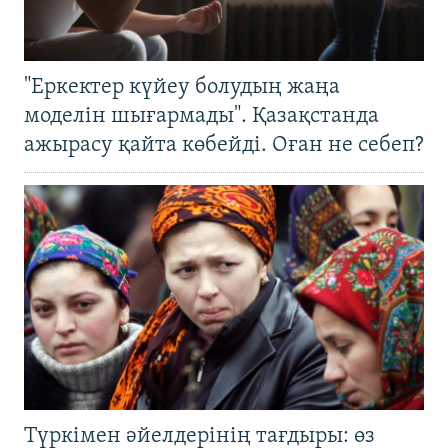
"Еркектер күйеу болудың жаңа
моделін шығармады". Қазақстанда
ажырасу қайта көбейді. Оған не себеп?
Түркімен әйелдерінің тағдыры: өз