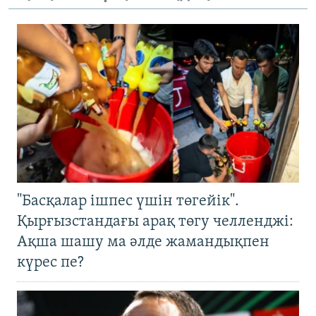
"Басқалар ішпес үшін төгейік".
Қырғызстандағы арақ төгу челленджі:
Ақша шашу ма әлде жамандықпен
күрес пе?