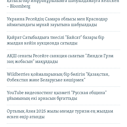
қатысы бар инфрақұрылымға шабуылдамауға келіскен
– Bloomberg
Украина Ресейдің Самара облысы мен Краснодар
аймағындағы мұнай зауытына шабуылдады
Қайрат Сатыбалдыға тиесілі "Байсат" базары бір
жылдан кейін аукционда сатылды
АҚШ сенаты Ресейге санкция салатын "Линдси Грэм
заң жобасын" мақұлдады
Wildberries қоймаларының бір бөлігін "Қазақстан,
Өзбекстан және Беларуське көшірмек"
YouTube видеохостинг қызметі "Русская община"
ұйымының екі арнасын бұғаттады
Орталық Азия 2025 жылы әлемде туризм ең жылдам
өскен өңір атанды