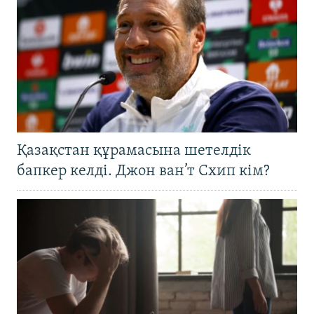
Қазақстан құрамасына шетелдік
бапкер келді. Джон ван’т Схип кім?