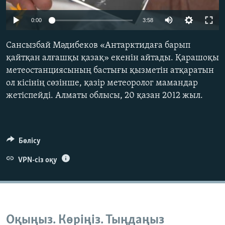
ЖАЗЫЛЫҢЫЗ
0:00
3:58
Сансызбай Мәдибеков «Антарктидаға барып
Басқа тілдерде
қайтқан алғашқы қазақ» екенін айтады. Қарашоқы
метеостанциясының бастығы қызметін атқаратын
ол кісінің сөзінше, қазір метеоролог мамандар
жетіспейді. Алматы облысы, 20 қазан 2012 жыл.
Бөлісу
VPN-сіз оқу
Оқыңыз. Көріңіз. Тыңдаңыз