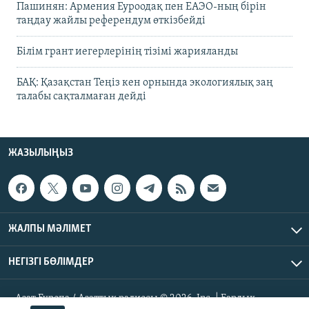
Пашинян: Армения Еуроодақ пен ЕАЭО-ның бірін
таңдау жайлы референдум өткізбейді
Білім грант иегерлерінің тізімі жарияланды
БАҚ: Қазақстан Теңіз кен орнында экологиялық заң
талабы сақталмаған дейді
ЖАЗЫЛЫҢЫЗ
ЖАЛПЫ МӘЛІМЕТ
НЕГІЗГІ БӨЛІМДЕР
Азат Еуропа / Азаттық радиосы © 2026, Inc. | Барлық