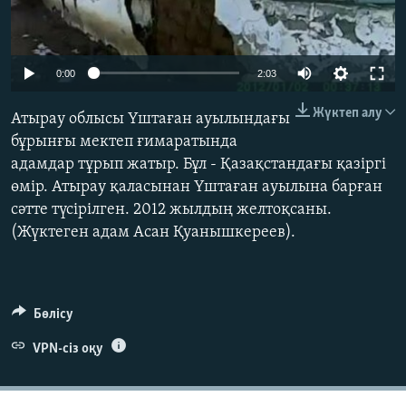
ЖАЗЫЛЫҢЫЗ
0:00
2:03
Басқа тілдерде
Жүктеп алу
Атырау облысы Үштаған ауылындағы
бұрынғы мектеп ғимаратында
адамдар тұрып жатыр. Бұл - Қазақстандағы қазіргі
өмір. Атырау қаласынан Үштаған ауылына барған
сәтте түсірілген. 2012 жылдың желтоқсаны.
(Жүктеген адам Асан Қуанышкереев).
Бөлісу
VPN-сіз оқу