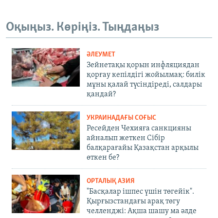
Оқыңыз. Көріңіз. Тыңдаңыз
ӘЛЕУМЕТ
Зейнетақы қорын инфляциядан
қорғау кепілдігі жойылмақ: билік
мұны қалай түсіндіреді, салдары
қандай?
УКРАИНАДАҒЫ СОҒЫС
Ресейден Чехияға санкцияны
айналып жеткен Сібір
балқарағайы Қазақстан арқылы
өткен бе?
ОРТАЛЫҚ АЗИЯ
"Басқалар ішпес үшін төгейік".
Қырғызстандағы арақ төгу
челленджі: Ақша шашу ма әлде