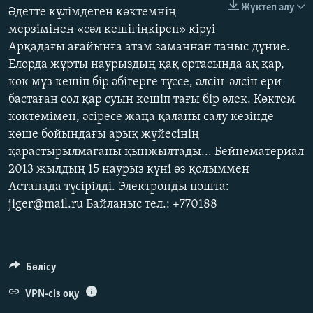
Жүктеп алу
Әдетте күлімдеген көктемнің
ЖАЗЫЛЫҢЫЗ
мерзімінен «сәл кешігіңкіреп» кіруі
Арқадағы ағайынға атам заманнан таныс дүние.
Елорда жұрты наурыздың қақ ортасында ақ қар,
Басқа тілдерде
көк мұз кешіп бір әбігерге түссе, әлсін-әлсін ери
бастаған сол қар суын кешіп тағы бір әлек. Көктем
көктемімен, әсіресе жаңа қаланы салу кезінде
көше бойындағы арық жүйесінің
қарастырылмағаны қынжылтады... Бейнематериал
2013 жылдың 15 наурыз күні өз қолыммен
Астанада түсірілді. Электронды пошта:
jiger@mail.ru Байланыс тел.: +770188
Бөлісу
VPN-сіз оқу