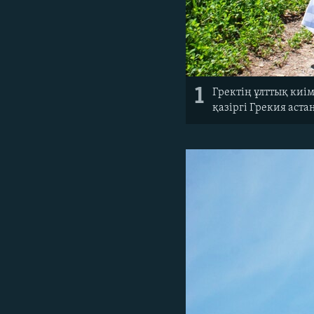
1
Гректің ұлттық киім
қазіргі Грекия аста