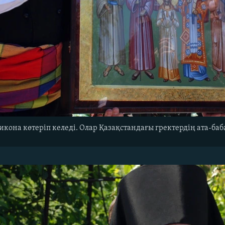
 икона көтеріп келеді. Олар Қазақстандағы гректердің ата-баб