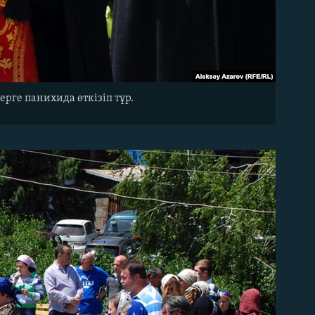
рге панихида өткізіп тұр.