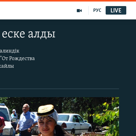
LIVE
РУС
 еске алды
талиндік
 "От Рождества
 жайлы