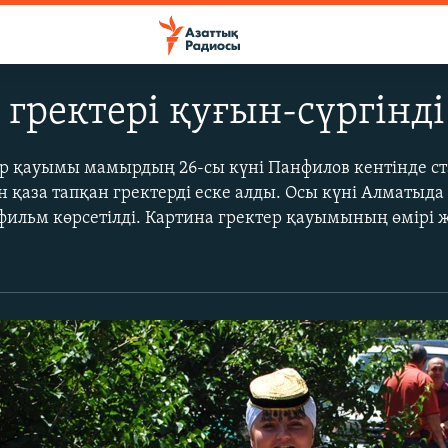
 гректері қуғын-сүргінді
ер қауымы мамырдың 26-сы күні Панфилов кентінде с
н қаза тапқан гректерді еске алды. Осы күні Алматыда
 фильм көрсетілді. Картина гректер қауымының өмірі