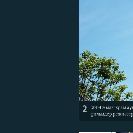
2
2004 жылы храм аум
фильмдер режиссер