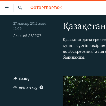
Accessibility
ФОТОРЕПОРТАЖ
links
İздеу
Skip
ЖАҢАЛЫҚТАР
27 мамыр 2013 жыл,
Қазақстан
to
17:09
САЯСАТ
main
Алексей АЗАРОВ
content
AZATTYQTV
Қазақстандағы грект
Skip
қуғын-сүргін кесіріне
ҚАҢТАР ОҚИҒАСЫ
to
до Воскресения" атты
main
АДАМ ҚҰҚЫҚТАРЫ
баяндайды.
Navigation
ӘЛЕУМЕТ
Skip
to
ӘЛЕМ
Search
Бөлісу
АРНАЙЫ ЖОБАЛАР
VPN-сіз оқу