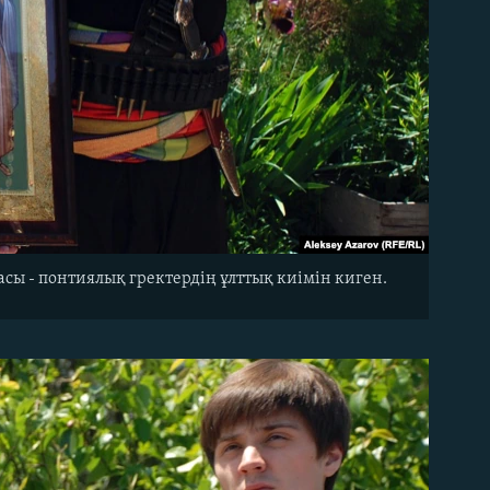
асы - понтиялық гректердің ұлттық киімін киген.