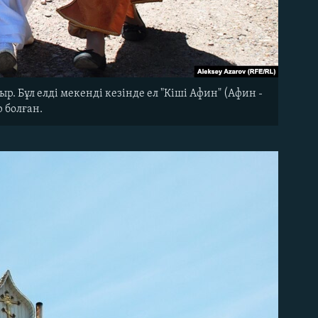
. Бұл елді мекенді кезінде ел "Кіші Афин" (Афин -
р болған.