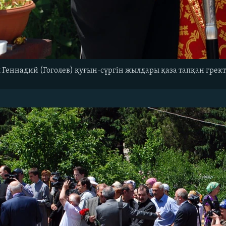
Геннадий (Гоголев) қуғын-сүргін жылдары қаза тапқан гректе