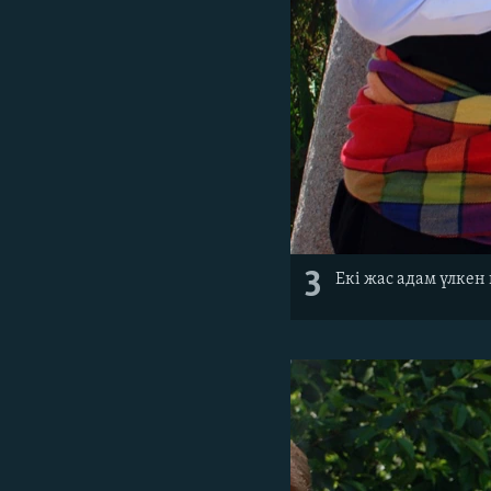
3
Екі жас адам үлкен