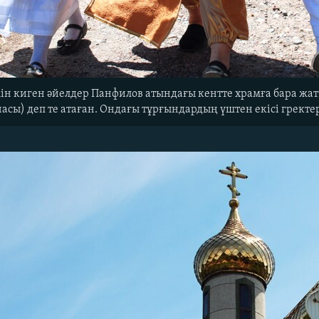
ін киген әйелдер Панфилов атындағы кентте храмға бара жатыр
насы) деп те атаған. Ондағы тұрғындардың үштен екісі гректе