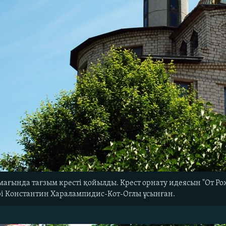
ағында тағзым кресті қойылды. Крест орнату идеясын "От Рож
і Константин Харалампидис-Кот-Оглы ұсынған.