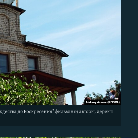
дества до Воскресения" фильмінің авторы, деректі