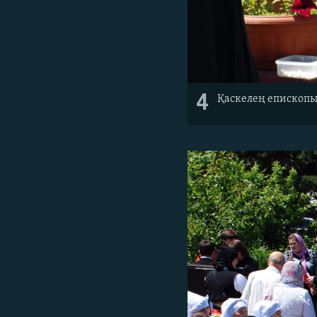
4
Қаскелең епископы 