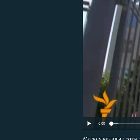
0:00
Мәскеу қалалық соты 