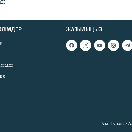
ан
БӨЛІМДЕР
ЖАЗЫЛЫҢЫЗ
р
әлемде
зия
Азат Еуропа / 