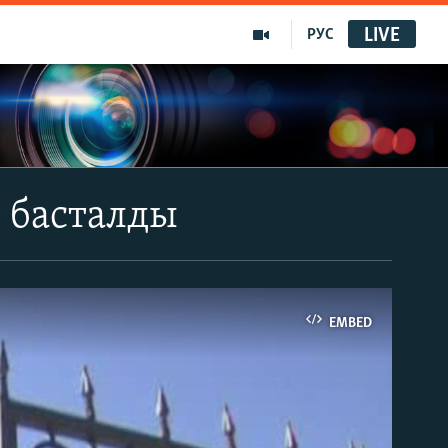
LIVE
РУС
т басталды
EMBED