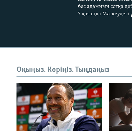
бес адамның сотқа де
7 қазанда Мәскеудегі 
Оқыңыз. Көріңіз. Тыңдаңыз