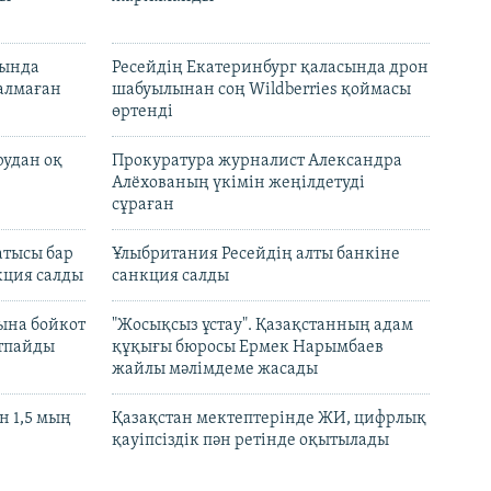
нында
Ресейдің Екатеринбург қаласында дрон
талмаған
шабуылынан соң Wildberries қоймасы
өртенді
рудан оқ
Прокуратура журналист Александра
Алёхованың үкімін жеңілдетуді
сұраған
атысы бар
Ұлыбритания Ресейдің алты банкіне
кция салды
санкция салды
ына бойкот
"Жосықсыз ұстау". Қазақстанның адам
ртпайды
құқығы бюросы Ермек Нарымбаев
жайлы мәлімдеме жасады
 1,5 мың
Қазақстан мектептерінде ЖИ, цифрлық
қауіпсіздік пән ретінде оқытылады