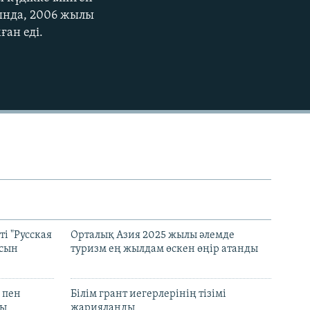
EMBED
сында, 2006 жылы
ған еді.
і "Русская
Орталық Азия 2025 жылы әлемде
асын
туризм ең жылдам өскен өңір атанды
 пен
Білім грант иегерлерінің тізімі
лы
жарияланды