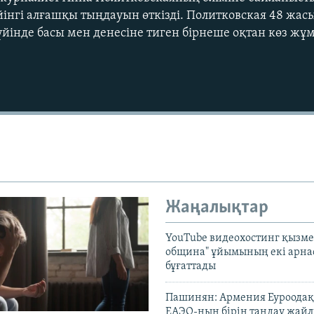
йінгі алғашқы тыңдауын өткізді. Политковская 48 жа
үйінде басы мен денесіне тиген бірнеше оқтан көз жұм
Жаңалықтар
YouTube видеохостинг қызмет
община" ұйымының екі арн
бұғаттады
Пашинян: Армения Еуроодақ
ЕАЭО-ның бірін таңдау жай