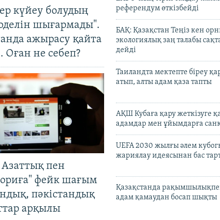
референдум өткізбейді
тер күйеу болудың
оделін шығармады".
БАҚ: Қазақстан Теңіз кен ор
танда ажырасу қайта
экологиялық заң талабы сақ
дейді
. Оған не себеп?
Таиландта мектепте біреу қа
атып, алты адам қаза тапты
АҚШ Кубаға қару жеткізуге қ
адамдар мен ұйымдарға сан
UEFA 2030 жылғы әлем кубог
жариялау идеясынан бас та
 Азаттық пен
ориға" фейк шағым
Қазақстанда рақымшылықпен
андық, пәкістандық
адам қамаудан босап шықты
ттар арқылы