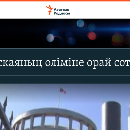
каяның өліміне орай со