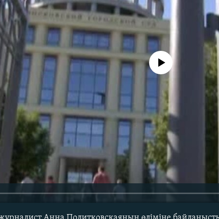
No media source currently avail
журналист Анна Политковскаяның өліміне байланысты 