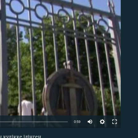
able
0:59
күдікке ілінген