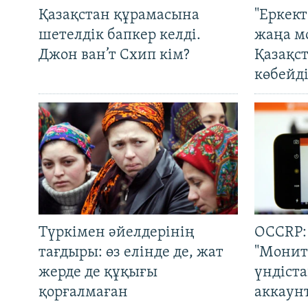
Қазақстан құрамасына
"Еркек
шетелдік бапкер келді.
жаңа м
Джон ван’т Схип кім?
Қазақс
көбейді
Түркімен әйелдерінің
OCCRP:
тағдыры: өз елінде де, жат
"Монит
жерде де құқығы
үндіст
қорғалмаған
аккаун