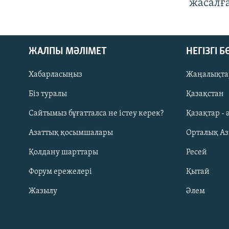
жасалғ
ЖАЛПЫ МӘЛІМЕТ
НЕГІЗГІ 
Хабарласыңыз
Жаңалықта
Біз туралы
Қазақстан
Русский
Сайтымыз бұғатталса не істеу керек?
Қазақтар - 
Азаттық қосымшалары
Орталық А
ЖАЗЫЛЫҢЫЗ
Қолдану шарттары
Ресей
Форум ережелері
Қытай
Жазылу
Әлем
Басқа тілдерде