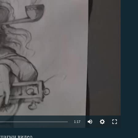
able
1:17
 шағын видео