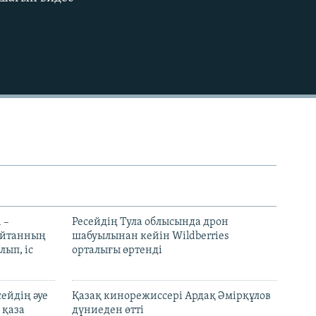
EMBED
 –
Ресейдің Тула облысында дрон
шайтанның
шабуылынан кейін Wildberries
лып, іс
орталығы өртенді
ейдің әуе
Қазақ кинорежиссері Ардақ Әмірқұлов
 қаза
дүниеден өтті