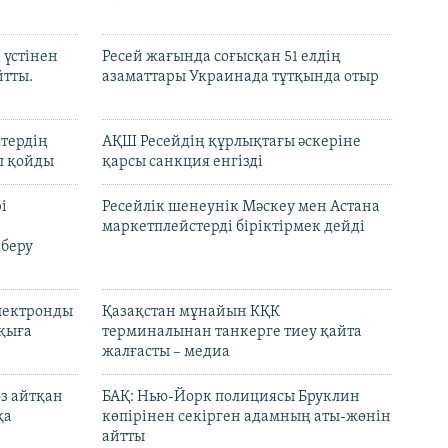
 үстінен
Ресей жағында соғысқан 51 елдің
йтты.
азаматтары Украинада тұтқында отыр
ктердің
АҚШ Ресейдің құрлықтағы әскеріне
л қойды
қарсы санкция енгізді
і
Ресейлік шенеунік Мәскеу мен Астана
маркетплейстерді біріктірмек дейді
 беру
электронды
Қазақстан мұнайын КҚК
лқыға
терминалынан танкерге тиеу қайта
жалғасты – медиа
өз айтқан
БАҚ: Нью-Йорк полициясы Бруклин
қа
көпірінен секірген адамның аты-жөнін
айтты