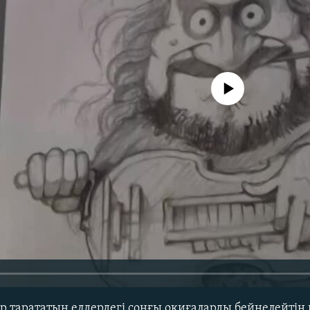
No media source currently avail
р тарататын елдердегі соңғы оқиғаларды бейнелейтін