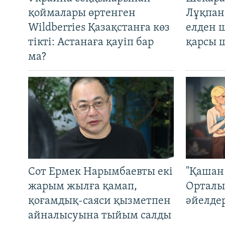
қоймалары өртенген
Лұқпан
Wildberries Қазақстанға көз
елден 
тікті: Астанаға қауіп бар
қарсы 
ма?
Сот Ермек Нарымбаевты екі
"Қашан 
жарым жылға қамап,
Орталы
қоғамдық-саяси қызметпен
әйелде
айналысуына тыйым салды