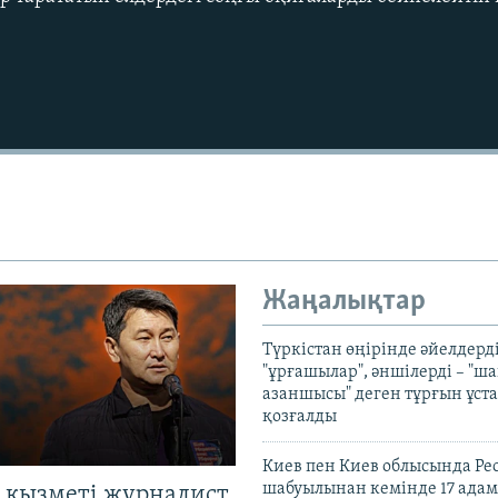
Жаңалықтар
Түркістан өңірінде әйелдерді
"ұрғашылар", әншілерді – "
азаншысы" деген тұрғын ұста
қозғалды
Киев пен Киев облысында Рес
шабуылынан кемінде 17 адам
 қызметі журналист