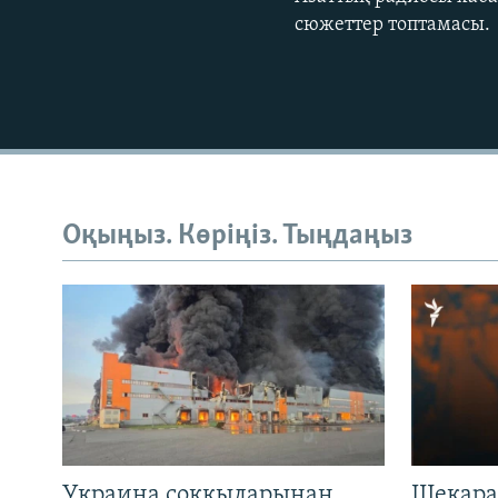
сюжеттер топтамасы.
Оқыңыз. Көріңіз. Тыңдаңыз
Украина соққыларынан
Шекара