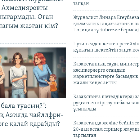
тапқан
 Ахмедияровты
шығармады. Оған
Журналист Динара Егеубаева
қылмыстық іс қозғалғанын а
шағым жазған кім?
Полиция түсініктеме бермеді
Путин елден кеткен ресейлі
құқығын шектейтін заңға қо
Қазақстанның сауда министр
кәсіпкерлерге отандық
маркетплейстерге басымдық
жайлы кеңес айтты
Қазақстанға шетелдіктерді 
рұқсатпен кіргізу жобасы та
бала туасың?":
ұсынылды
қ Азияда чайлдфри-
рге қалай қарайды?
Қазақстанда желіде бейпіл с
20-дан астам стример жауап
тартылған