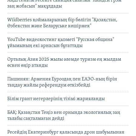
АҚШ сенаты Ресейге санкция салатын "Линдси Грэм
заң жобасын" мақұлдады
Wildberries қоймаларының бір бөлігін "Қазақстан,
Өзбекстан және Беларуське көшірмек"
YouTube видеохостинг қызметі "Русская община"
ұйымының екі арнасын бұғаттады
Орталық Азия 2025 жылы әлемде туризм ең жылдам
өскен өңір атанды
Пашинян: Армения Еуроодақ пен ЕАЭО-ның бірін
таңдау жайлы референдум өткізбейді
Білім грант иегерлерінің тізімі жарияланды
БАҚ: Қазақстан Теңіз кен орнында экологиялық заң
талабы сақталмаған дейді
Ресейдің Екатеринбург қаласында дрон шабуылынан