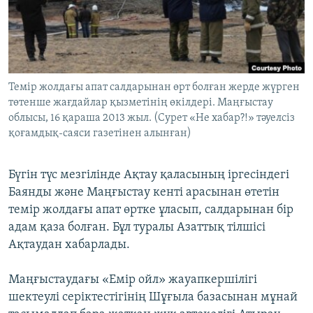
ЖАЗЫЛЫҢЫЗ
Басқа тілдерде
Темір жолдағы апат салдарынан өрт болған жерде жүрген
төтенше жағдайлар қызметінің өкілдері. Маңғыстау
облысы, 16 қараша 2013 жыл. (Сурет «Не хабар?!» тәуелсіз
қоғамдық-саяси газетінен алынған)
Бүгін түс мезгілінде Ақтау қаласының іргесіндегі
Баянды және Маңғыстау кенті арасынан өтетін
темір жолдағы апат өртке ұласып, салдарынан бір
адам қаза болған. Бұл туралы Азаттық тілшісі
Ақтаудан хабарлады.
Маңғыстаудағы «Емір ойл» жауапкершілігі
шектеулі серіктестігінің Шұғыла базасынан мұнай