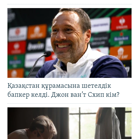
Қазақстан құрамасына шетелдік
бапкер келді. Джон ван’т Схип кім?