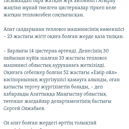
тасымалдап бара жатқан жүк автокөлігі Атырау
жақтан мұнай тиелген цистерналар тіркеп келе
жатқан тепловозбен соқтығысқан.
Апат салдарынан тепловоз машинисінің көмекшісі
– 23 жастағы жігіт оқиға болған жерде қаза тапқан.
– Барлығы 14 цистерна өртенді. Денесінің 30
пайызын күйік шалған 33 жастағы тепловоз
машинисі облыстық ауруханаға жеткізілді.
Оқиғаға себепкер болған 52 жастағы «Емір ойл»
кәсіпорнының жүргізушісі қамауға алынды, оған
қатысты тергеу жүргізілетін болады, – деп
хабарлады Азаттыққа Маңғыстау облыстық
төтенше жағдайлар департаментінің бастығы
Сергей Олжабаев.
Ол апат болған жердегі өрттің толықтай