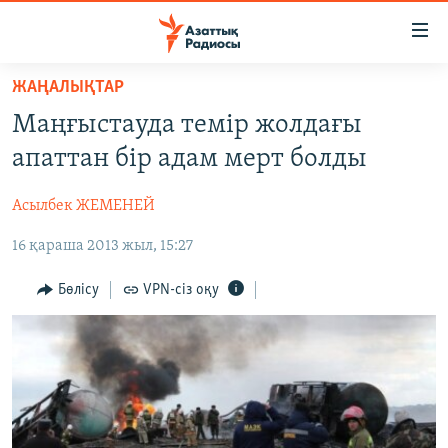
Accessibility
links
Skip
ЖАҢАЛЫҚТАР
to
ЖАҢАЛЫҚТАР
Маңғыстауда темір жолдағы
main
САЯСАТ
content
апаттан бір адам мерт болды
AZATTYQTV
Skip
to
Асылбек ЖЕМЕНЕЙ
ҚАҢТАР ОҚИҒАСЫ
main
16 қараша 2013 жыл, 15:27
АДАМ ҚҰҚЫҚТАРЫ
Navigation
Skip
ӘЛЕУМЕТ
Бөлісу
VPN-сіз оқу
to
ӘЛЕМ
Search
АРНАЙЫ ЖОБАЛАР
Русский