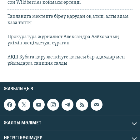
соң Wildberries қоймасы өртенді
Таиландта мектепте біреу қарудан оқ атып, алты адам
қаза тапты
Прокуратура журналист Александра Алёхованың
үкімін жеңілдетуді сұраған
АҚШ Кубаға қару жеткізуге қатысы бар адамдар мен
ұйымдарға санкция салды
ЖАЗЫЛЫҢЫЗ
ЖАЛПЫ МӘЛІМЕТ
НЕГІЗГІ БӨЛІМДЕР