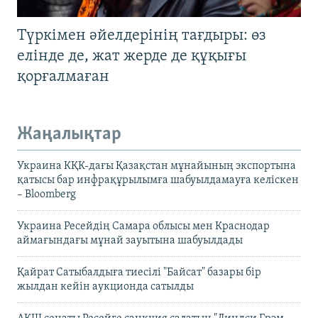
Түркімен әйелдерінің тағдыры: өз
елінде де, жат жерде де құқығы
қорғалмаған
Жаңалықтар
Украина КҚК-дағы Қазақстан мұнайының экспортына
қатысы бар инфрақұрылымға шабуылдамауға келіскен
– Bloomberg
Украина Ресейдің Самара облысы мен Краснодар
аймағындағы мұнай зауытына шабуылдады
Қайрат Сатыбалдыға тиесілі "Байсат" базары бір
жылдан кейін аукционда сатылды