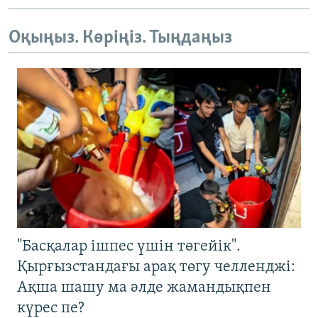
Оқыңыз. Көріңіз. Тыңдаңыз
"Басқалар ішпес үшін төгейік".
Қырғызстандағы арақ төгу челленджі:
Ақша шашу ма әлде жамандықпен
күрес пе?