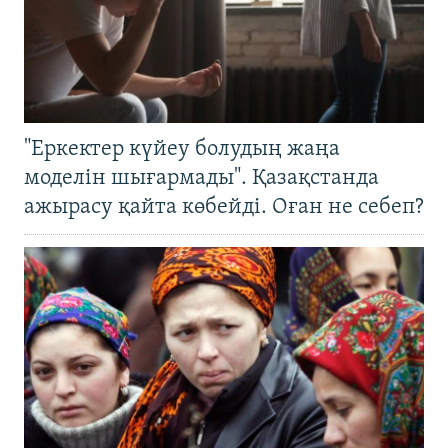
"Еркектер күйеу болудың жаңа
моделін шығармады". Қазақстанда
ажырасу қайта көбейді. Оған не себеп?