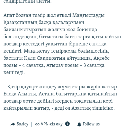
сөндірілгенін айтты.
Апат болған темір жол өткелі Маңғыстауды
Қазақстанның басқа қалаларымен
байланыстыратын жалғыз жол бойында
болғандықтан, батыстағы бағыттарға қатынайтын
поездар кестедегі уақыттан бірнеше сағатқа
кешікті. Маңғыстау теміржолы бөлімшесінің
бастығы Қали Сақиповтың айтуынша, Ақтөбе
поезы – 4 сағатқа, Атырау поезы – 3 сағатқа
кешігеді.
– Қазір қауырт жөндеу жұмыстары жүріп жатыр.
Басқа Алматы, Астана бағыттарына қатынайтын
поездар өртке дейінгі жерден тоқтатылып кері
қайтарылып жатыр, - деді ол Азаттық тілшісіне.
Бөлісу
VPN-сіз оқу
Follow us