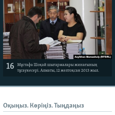
16
Мұстафа Шоқай шығармалары жинағының
тұсаукесері. Алматы, 12 желтоқсан 2013 жыл.
Оқыңыз. Көріңіз. Тыңдаңыз