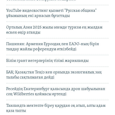
YouTube видеохостинг қызметі "Русская община"
ұйымының екі арнасын бұғаттады
Орталық Азия 2025 жылы әлемде туризм ең жылдам
өскен өңір атанды
Пашинян: Армения Еуроодақ пен ЕАЭО-ның бірін
таңдау жайлы референдум өткізбейді
Білім грант иегерлерінің тізімі жарияланды
БАҚ: Қазақстан Теңіз кен орнында экологиялық заң
талабы сақталмаған дейді
Ресейдің Екатеринбург қаласында дрон шабуылынан
соң Wildberries қоймасы өртенді
Таиландта мектепте біреу қарудан оқ атып, алты адам
қаза тапты