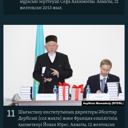
мұрасын зерттеуші Сефа Хакимоғлы. Алматы, 12
желтоқсан 2013 жыл.
11
Шығыстану институтының директоры Әбсаттар
Дербісәлі (сол жақта) және Франция елшілігінің
қызметкері Йохан Юрес. Алматы, 12 желтоқсан