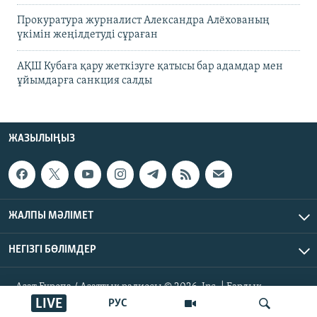
Прокуратура журналист Александра Алёхованың
үкімін жеңілдетуді сұраған
АҚШ Кубаға қару жеткізуге қатысы бар адамдар мен
ұйымдарға санкция салды
ЖАЗЫЛЫҢЫЗ
ЖАЛПЫ МӘЛІМЕТ
НЕГІЗГІ БӨЛІМДЕР
Азат Еуропа / Азаттық радиосы © 2026, Inc. | Барлық
құқықтары қорғалған
LIVE
РУС