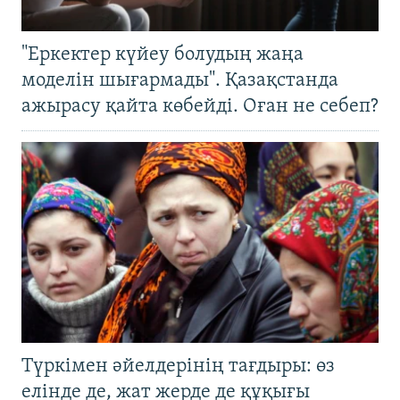
"Еркектер күйеу болудың жаңа
моделін шығармады". Қазақстанда
ажырасу қайта көбейді. Оған не себеп?
Түркімен әйелдерінің тағдыры: өз
елінде де, жат жерде де құқығы