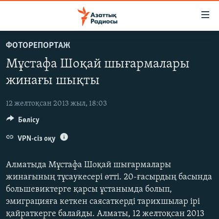
Accessibility
links
Skip
ФОТОРЕПОРТАЖ
to
ЖАҢАЛЫҚТАР
Мұстафа Шоқай шығармалары
main
САЯСАТ
content
жинағы шықты
AZATTYQTV
Skip
to
12 желтоқсан 2013 жыл, 18:03
ҚАҢТАР ОҚИҒАСЫ
main
Бөлісу
АДАМ ҚҰҚЫҚТАРЫ
Navigation
Skip
VPN-сіз оқу
ӘЛЕУМЕТ
to
ӘЛЕМ
Search
Алматыда Мұстафа Шоқай шығармалары
АРНАЙЫ ЖОБАЛАР
жинағының тұсаукесері өтті. 20-ғасырдың басында
большевиктерге қарсы ұстанымда болып,
Русский
эмиграцияға кеткен саясаткерді тарихшылар ірі
қайраткерге балайды. Алматы, 12 желтоқсан 2013