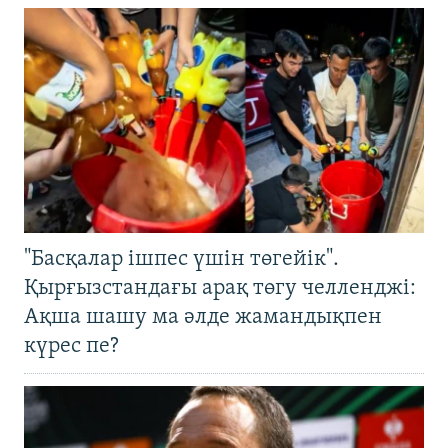
"Басқалар ішпес үшін төгейік".
Қырғызстандағы арақ төгу челленджі:
Ақша шашу ма әлде жамандықпен
күрес пе?