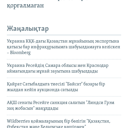
қорғалмаған
Жаңалықтар
Украина КҚК-дағы Қазақстан мұнайының экспортына
қатысы бар инфрақұрылымға шабуылдамауға келіскен
– Bloomberg
Украина Ресейдің Самара облысы мен Краснодар
аймағындағы мұнай зауытына шабуылдады
Қайрат Сатыбалдыға тиесілі "Байсат" базары бір
жылдан кейін аукционда сатылды
АҚШ сенаты Ресейге санкция салатын "Линдси Грэм
заң жобасын" мақұлдады
Wildberries қоймаларының бір бөлігін "Қазақстан,
Өзбекстан және Беларуське көшірмек"