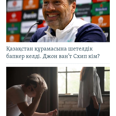
Қазақстан құрамасына шетелдік
бапкер келді. Джон ван’т Схип кім?