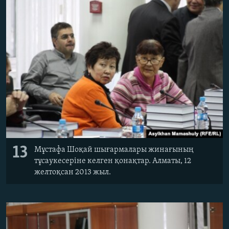
13
Мұстафа Шоқай шығармалары жинағының
тұсаукесеріне келген қонақтар. Алматы, 12
желтоқсан 2013 жыл.