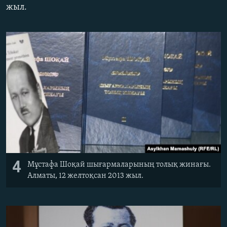
жыл.
ЖАЗЫЛЫҢЫЗ
Басқа тілдерде
4
Мұстафа Шоқай шығармаларының толық жинағы.
Алматы, 12 желтоқсан 2013 жыл.