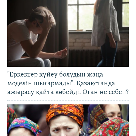
"Еркектер күйеу болудың жаңа
моделін шығармады". Қазақстанда
ажырасу қайта көбейді. Оған не себеп?