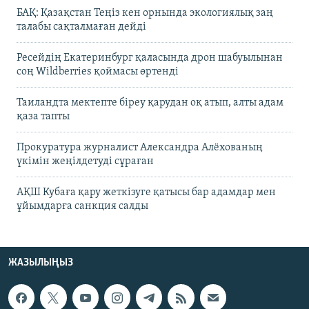
БАҚ: Қазақстан Теңіз кен орнында экологиялық заң
талабы сақталмаған дейді
Ресейдің Екатеринбург қаласында дрон шабуылынан
соң Wildberries қоймасы өртенді
Таиландта мектепте біреу қарудан оқ атып, алты адам
қаза тапты
Прокуратура журналист Александра Алёхованың
үкімін жеңілдетуді сұраған
АҚШ Кубаға қару жеткізуге қатысы бар адамдар мен
ұйымдарға санкция салды
ЖАЗЫЛЫҢЫЗ