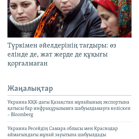
Түркімен әйелдерінің тағдыры: өз
елінде де, жат жерде де құқығы
қорғалмаған
Жаңалықтар
Украина КҚК-дағы Қазақстан мұнайының экспортына
қатысы бар инфрақұрылымға шабуылдамауға келіскен
– Bloomberg
Украина Ресейдің Самара облысы мен Краснодар
аймағындағы мұнай зауытына шабуылдады