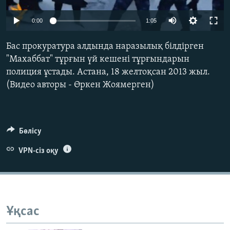
ЖАЗЫЛЫҢЫЗ
0:00
1:05
Бас прокуратура алдында наразылық білдірген
Басқа тілдерде
"Махаббат" тұрғын үй кешені тұрғындарын
полиция ұстады. Астана, 18 желтоқсан 2013 жыл.
(Видео авторы - Өркен Жоямерген)
Бөлісу
VPN-сіз оқу
Ұқсас