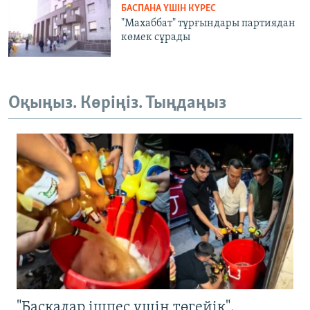
БАСПАНА ҮШІН КҮРЕС
"Махаббат" тұрғындары партиядан
көмек сұрады
Оқыңыз. Көріңіз. Тыңдаңыз
"Басқалар ішпес үшін төгейік".