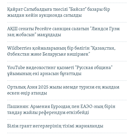
Қайрат Сатыбалдыға тиесілі "Байсат" базары бір
жылдан кейін аукционда сатылды
АҚШ сенаты Ресейге санкция салатын "Линдси Грэм
заң жобасын" мақұлдады
Wildberries қоймаларының бір бөлігін "Қазақстан,
Өзбекстан және Беларуське көшірмек"
YouTube видеохостинг қызметі "Русская община"
ұйымының екі арнасын бұғаттады
Орталық Азия 2025 жылы әлемде туризм ең жылдам
өскен өңір атанды
Пашинян: Армения Еуроодақ пен ЕАЭО-ның бірін
таңдау жайлы референдум өткізбейді
Білім грант иегерлерінің тізімі жарияланды