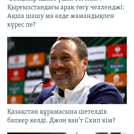
Қырғызстандағы арақ төгу челленджі:
Ақша шашу ма әлде жамандықпен
күрес пе?
Қазақстан құрамасына шетелдік
бапкер келді. Джон ван’т Схип кім?