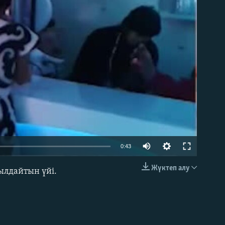
able
0:43
Жүктеп алу
ылдайтын үйі.
EMBED