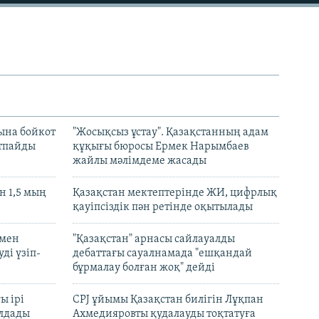
ына бойкот
"Жосықсыз ұстау". Қазақстанның адам
ртпайды
құқығы бюросы Ермек Нарымбаев
жайлы мәлімдеме жасады
 1,5 мың
Қазақстан мектептерінде ЖИ, цифрлық
қауіпсіздік пән ретінде оқытылады
 мен
"Қазақстан" арнасы сайлауалды
ді үзіп-
дебаттағы сауалнамада "ешқандай
бұрмалау болған жоқ" дейді
ы ірі
CPJ ұйымы Қазақстан билігін Лұқпан
лдады
Ахмедияровты қудалауды тоқтатуға