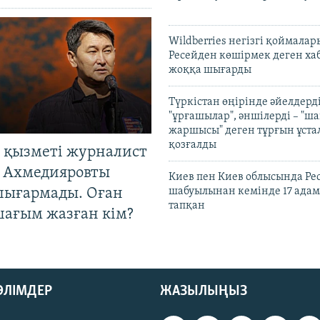
Wildberries негізгі қоймала
Ресейден көшірмек деген ха
жоққа шығарды
Түркістан өңірінде әйелдерді
"ұрғашылар", әншілерді – "
жаршысы" деген тұрғын ұстал
қозғалды
 қызметі журналист
 Ахмедияровты
Киев пен Киев облысында Рес
шығармады. Оған
шабуылынан кемінде 17 адам
тапқан
шағым жазған кім?
БӨЛІМДЕР
ЖАЗЫЛЫҢЫЗ