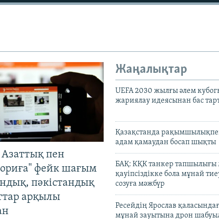
Жаңалықтар
UEFA 2030 жылғы әлем кубог
жариялау идеясынан бас та
Қазақстанда рақымшылықпен
адам қамаудан босап шықты
 Азаттық пен
БАҚ: КҚК танкер тапшылығы
ориға" фейк шағым
қауіпсіздікке бола мұнай тиеу
андық, пәкістандық
созуға мәжбүр
ттар арқылы
Ресейдің Ярослав қаласындағ
ан
мұнай зауытына дрон шабуы