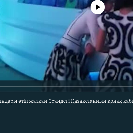
No media source currently avail
ндары өтіп жатқан Сочидегі Қазақстанның қонақ қаб