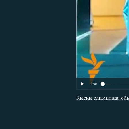
0:00
Қысқы олимпиада ойы