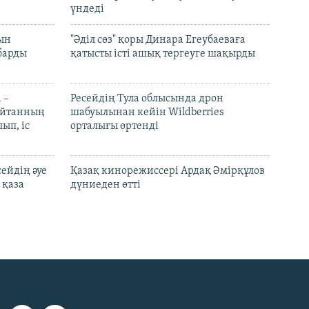
үндеді
рын
"Әділ сөз" қоры Динара Егеубаеваға
барды
қатысты істі ашық тергеуге шақырды
 –
Ресейдің Тула облысында дрон
шайтанның
шабуылынан кейін Wildberries
ып, іс
орталығы өртенді
ейдің әуе
Қазақ кинорежиссері Ардақ Әмірқұлов
 қаза
дүниеден өтті