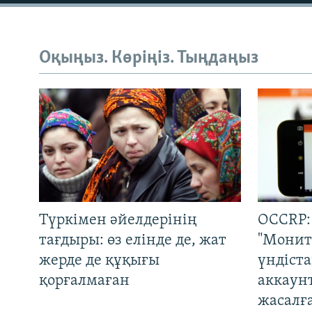
Оқыңыз. Көріңіз. Тыңдаңыз
Түркімен әйелдерінің
OCCRP:
тағдыры: өз елінде де, жат
"Монит
жерде де құқығы
үндіст
қорғалмаған
аккаун
жасалғ