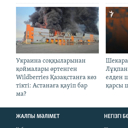
Украина соққыларынан
Шекара
қоймалары өртенген
Лұқпан
Wildberries Қазақстанға көз
елден 
тікті: Астанаға қауіп бар
қарсы 
ма?
ЖАЛПЫ МӘЛІМЕТ
НЕГІЗГІ 