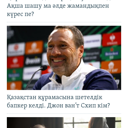
Ақша шашу ма әлде жамандықпен
күрес пе?
Қазақстан құрамасына шетелдік
бапкер келді. Джон ван’т Схип кім?