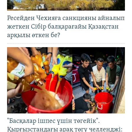
Ресейден Чехияға санкцияны айналып
жеткен Сібір балқарағайы Қазақстан
арқылы өткен бе?
"Басқалар ішпес үшін төгейік".
Қырғызстандағы арақ төгу челленджі: