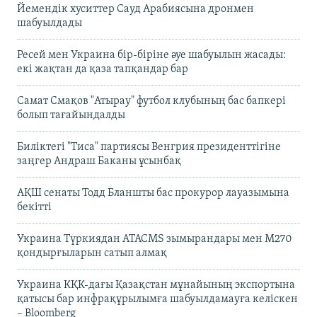
Йемендік хуситтер Сауд Арабиясына дронмен
шабуылдады
Ресей мен Украина бір-біріне әуе шабуылын жасады:
екі жақтан да қаза тапқандар бар
Самат Смақов "Атырау" футбол клубының бас бапкері
болып тағайындалды
Биліктегі "Тиса" партиясы Венгрия президенттігіне
заңгер Андраш Баканы ұсынбақ
АҚШ сенаты Тодд Бланшты бас прокурор лауазымына
бекітті
Украина Түркиядан ATACMS зымырандары мен M270
қондырғыларын сатып алмақ
Украина КҚК-дағы Қазақстан мұнайының экспортына
қатысы бар инфрақұрылымға шабуылдамауға келіскен
– Bloomberg