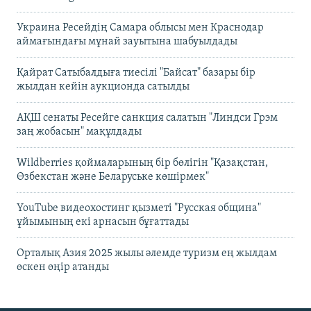
Украина Ресейдің Самара облысы мен Краснодар
аймағындағы мұнай зауытына шабуылдады
Қайрат Сатыбалдыға тиесілі "Байсат" базары бір
жылдан кейін аукционда сатылды
АҚШ сенаты Ресейге санкция салатын "Линдси Грэм
заң жобасын" мақұлдады
Wildberries қоймаларының бір бөлігін "Қазақстан,
Өзбекстан және Беларуське көшірмек"
YouTube видеохостинг қызметі "Русская община"
ұйымының екі арнасын бұғаттады
Орталық Азия 2025 жылы әлемде туризм ең жылдам
өскен өңір атанды