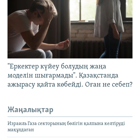
"Еркектер күйеу болудың жаңа
моделін шығармады". Қазақстанда
ажырасу қайта көбейді. Оған не себеп?
Жаңалықтар
Израиль Газа секторының бөлігін қалпына келтіруді
мақұлдаған