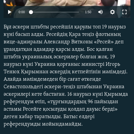
ЖАЗЫЛЫҢЫЗ
0:00
1:50
Бұл әскери штабты ресейшіл қарулы топ 19 наурыз
Басқа тілдерде
күні басып алды. Ресейдің Қара теңіз флотының
вице-адмиралы Александр Витконы «Ресей» деп
ұрандатқан адамдар қарсы алды. Бос қалған
штабта украиналық әскерилер болған жоқ. 19
наурыз күні Украина қорғаныс министрі Игорь
Тенюх Қырымнан әскердің кетпейтінін мәлімдеді.
Алайда мәлімдемеден бір сағат өткенде
Севастопольдегі әскери-теңіз штабынан Украина
әскерилері кете бастаған. 16 наурыз күні Қырымда
референдум өтіп, «тұрғындардың 96 пайыздан
астамы Ресейге қосылуды қолдап дауыс берді»
деген хабар таратылды. Батыс елдері
референдумды мойындамайды.