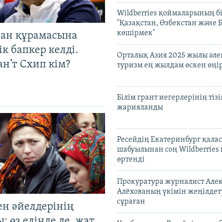
Wildberries қоймаларының бі
"Қазақстан, Өзбекстан және 
көшірмек"
тан құрамасына
к бапкер келді.
Орталық Азия 2025 жылы әл
н’т Схип кім?
туризм ең жылдам өскен өңі
Білім грант иегерлерінің тізі
жарияланды
Ресейдің Екатеринбург қала
шабуылынан соң Wildberries
өртенді
Прокуратура журналист Але
Алёхованың үкімін жеңілдет
сұраған
ен әйелдерінің
: өз елінде де, жат