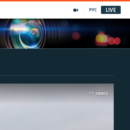
LIVE
РУС
EMBED