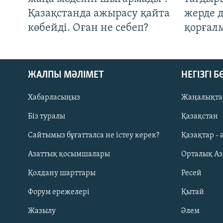
Қазақстанда ажырасу қайта
жерде 
көбейді. Оған не себеп?
қорғал
ЖАЛПЫ МӘЛІМЕТ
НЕГІЗГІ 
Хабарласыңыз
Жаңалықта
Біз туралы
Қазақстан
Русский
Сайтымыз бұғатталса не істеу керек?
Қазақтар - 
Азаттық қосымшалары
Орталық А
ЖАЗЫЛЫҢЫЗ
Қолдану шарттары
Ресей
Форум ережелері
Қытай
Жазылу
Әлем