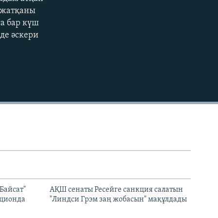
EMBED
е жатқаны
а бар күш
де әскери
Байсат"
АҚШ сенаты Ресейге санкция салатын
кционда
"Линдси Грэм заң жобасын" мақұлдады