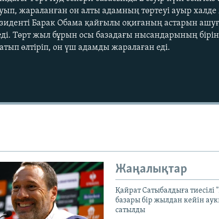
ауып, жараланған он алты адамның төртеуі ауыр халд
зиденті Барак Обама қайғылы оқиғаның астарын ашуғ
і. Төрт жыл бұрын осы базадағы нысандарының бірін
атып өлтіріп, он үш адамды жаралаған еді.
Жаңалықтар
Қайрат Сатыбалдыға тиесілі "
базары бір жылдан кейін ау
сатылды