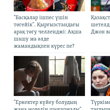
"Басқалар ішпес үшін
Қазақс
төгейік". Қырғызстандағы
шетелді
арақ төгу челленджі: Ақша
Джон ва
шашу ма әлде
жамандықпен күрес пе?
"Еркектер күйеу болудың
Түркім
жаңа моделін шығармады".
тағдыры