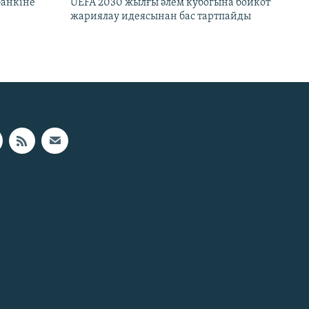
банкіне
UEFA 2030 жылғы әлем кубогына бойкот
жариялау идеясынан бас тартпайды