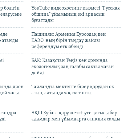
р бөлігін
YouTube видеохостинг қызметі "Русская
Беларуське
община" ұйымының екі арнасын
бұғаттады
емде
Пашинян: Армения Еуроодақ пен
р атанды
ЕАЭО-ның бірін таңдау жайлы
референдум өткізбейді
мі
БАҚ: Қазақстан Теңіз кен орнында
экологиялық заң талабы сақталмаған
дейді
сында дрон
Таиландта мектепте біреу қарудан оқ
 қоймасы
атып, алты адам қаза тапты
ксандра
АҚШ Кубаға қару жеткізуге қатысы бар
уді
адамдар мен ұйымдарға санкция салды