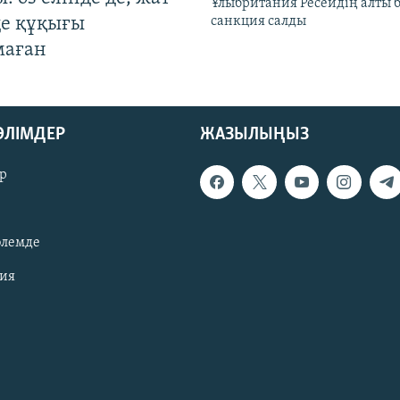
Ұлыбритания Ресейдің алты 
де құқығы
санкция салды
маған
БӨЛІМДЕР
ЖАЗЫЛЫҢЫЗ
р
әлемде
зия