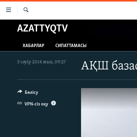
Accessibility
links
İздеу
Skip
AZATTYQTV
ЖАҢАЛЫҚТАР
to
САЯСАТ
main
ХАБАРЛАР
СИПАТТАМАСЫ
content
AZATTYQTV
Skip
ҚАҢТАР ОҚИҒАСЫ
to
3 сәуір 2014 жыл, 09:27
АҚШ база
main
АДАМ ҚҰҚЫҚТАРЫ
Navigation
ӘЛЕУМЕТ
Skip
to
Бөлісу
ӘЛЕМ
Search
АРНАЙЫ ЖОБАЛАР
VPN-сіз оқу