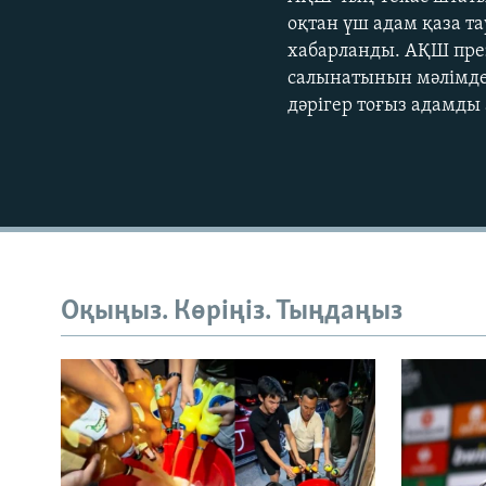
оқтан үш адам қаза т
хабарланды. АҚШ пре
салынатынын мәлімдед
дәрігер тоғыз адамды 
Оқыңыз. Көріңіз. Тыңдаңыз