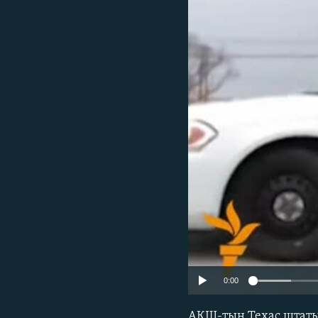
0:00
АҚШ-тың Техас штатынд