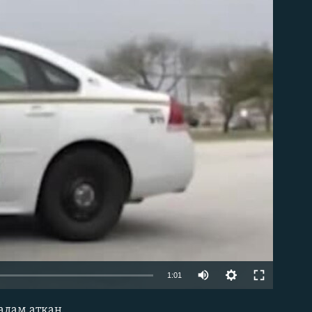
able
1:01
 адам атқан