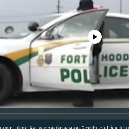
No media source currently avail
ағы Форт Худ әскери базасында 2 сәуір күні белгісіз