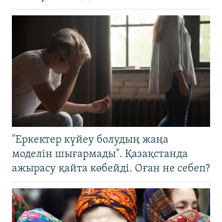
"Еркектер күйеу болудың жаңа
моделін шығармады". Қазақстанда
ажырасу қайта көбейді. Оған не себеп?