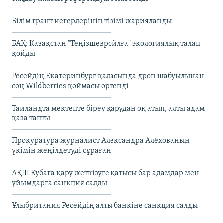
Білім грант иегерлерінің тізімі жарияланды
БАҚ: Қазақстан "Теңізшевройлға" экологиялық талап
қойды
Ресейдің Екатеринбург қаласында дрон шабуылынан
соң Wildberries қоймасы өртенді
Таиландта мектепте біреу қарудан оқ атып, алты адам
қаза тапты
Прокуратура журналист Александра Алёхованың
үкімін жеңілдетуді сұраған
АҚШ Кубаға қару жеткізуге қатысы бар адамдар мен
ұйымдарға санкция салды
Ұлыбритания Ресейдің алты банкіне санкция салды