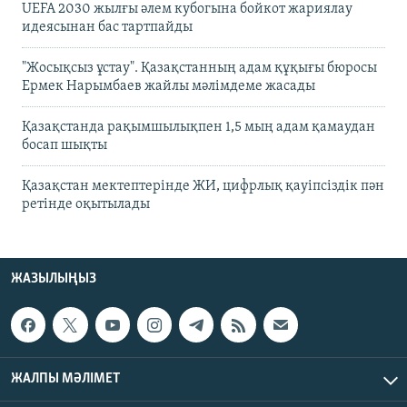
UEFA 2030 жылғы әлем кубогына бойкот жариялау
идеясынан бас тартпайды
"Жосықсыз ұстау". Қазақстанның адам құқығы бюросы
Ермек Нарымбаев жайлы мәлімдеме жасады
Қазақстанда рақымшылықпен 1,5 мың адам қамаудан
босап шықты
Қазақстан мектептерінде ЖИ, цифрлық қауіпсіздік пән
ретінде оқытылады
ЖАЗЫЛЫҢЫЗ
ЖАЛПЫ МӘЛІМЕТ