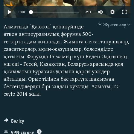
ЖАЗЫЛЫҢЫЗ
0:00
3:11
Жүктеп алу
Алматыда "Қазжол" қонақүйінде
Басқа тілдерде
өткен антиеуразиялық форумға 500-
ге тарта адам жиналды. Жиынға саясаттанушылар,
саясаткерлер, ақын-жазушылар, белсенділер
қатысты. Форумда 15 мамыр күні Кеден Одағының
үш елі - Ресей, Қазақстан, Беларусь арасында қол
қойылатын Еуразия Одағына қарсы уәждер
айтылды. Орыс тілінен бас тартуға шақырған
белсенділердің бірі залдан қуылды. Алматы, 12
сәуір 2014 жыл.
Бөлісу
VPN-сіз оқу