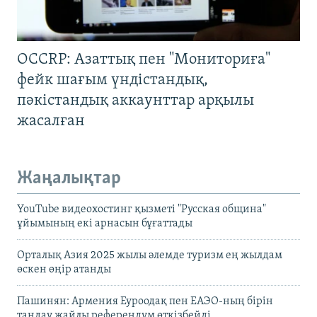
OCCRP: Азаттық пен "Мониториға"
фейк шағым үндістандық,
пәкістандық аккаунттар арқылы
жасалған
Жаңалықтар
YouTube видеохостинг қызметі "Русская община"
ұйымының екі арнасын бұғаттады
Орталық Азия 2025 жылы әлемде туризм ең жылдам
өскен өңір атанды
Пашинян: Армения Еуроодақ пен ЕАЭО-ның бірін
таңдау жайлы референдум өткізбейді