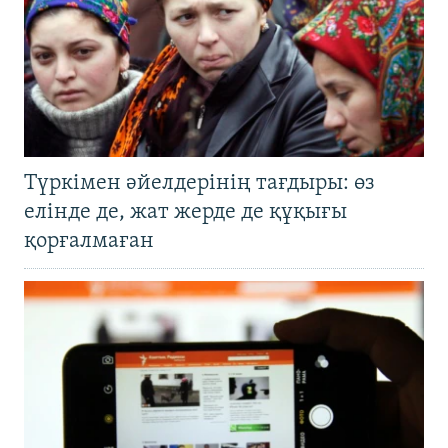
Түркімен әйелдерінің тағдыры: өз
елінде де, жат жерде де құқығы
қорғалмаған