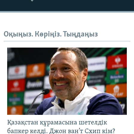
Оқыңыз. Көріңіз. Тыңдаңыз
Қазақстан құрамасына шетелдік
бапкер келді. Джон ван’т Схип кім?