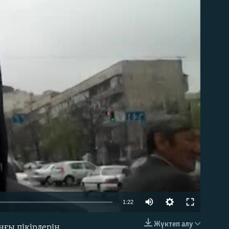
able
1:22
Жүктеп алу
ңғы пікірлерін