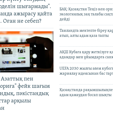
оделін шығармады".
БАҚ: Қазақстан Теңіз кен ор
танда ажырасу қайта
экологиялық заң талабы сақ
дейді
. Оған не себеп?
Таиландта мектепте біреу қа
атып, алты адам қаза тапты
АҚШ Кубаға қару жеткізуге қ
адамдар мен ұйымдарға сан
UEFA 2030 жылғы әлем кубог
жариялау идеясынан бас та
 Азаттық пен
ориға" фейк шағым
Қазақстанда рақымшылықпен
андық, пәкістандық
адам қамаудан босап шықты
ттар арқылы
ан