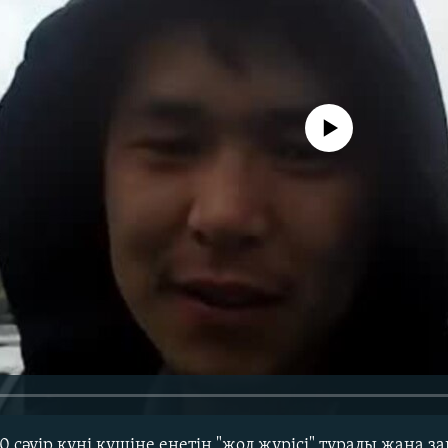
No media source currently avail
сәуір күні күшіне енетін "жол жүрісі" туралы жаңа за