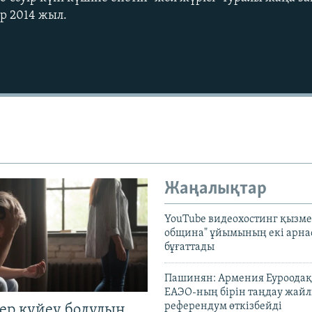
ір 2014 жыл.
Жаңалықтар
YouTube видеохостинг қызмет
община" ұйымының екі арн
бұғаттады
Пашинян: Армения Еуроодақ
ЕАЭО-ның бірін таңдау жай
референдум өткізбейді
тер күйеу болудың