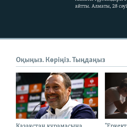
айтты. Алматы, 28 сәу
Оқыңыз. Көріңіз. Тыңдаңыз
Қазақстан құрамасына
"Еркек