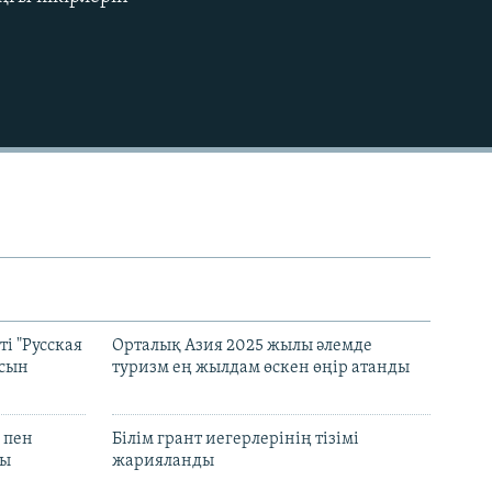
EMBED
і "Русская
Орталық Азия 2025 жылы әлемде
асын
туризм ең жылдам өскен өңір атанды
 пен
Білім грант иегерлерінің тізімі
лы
жарияланды