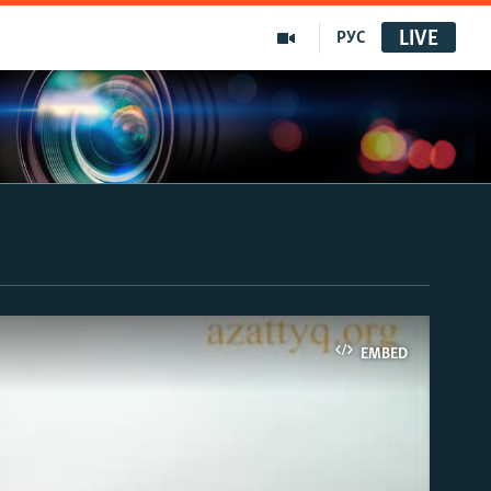
LIVE
РУС
EMBED