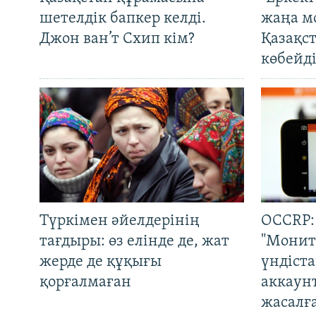
шетелдік бапкер келді.
жаңа м
Джон ван’т Схип кім?
Қазақс
көбейді
Түркімен әйелдерінің
OCCRP:
тағдыры: өз елінде де, жат
"Монит
жерде де құқығы
үндіст
қорғалмаған
аккаун
жасалғ