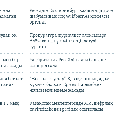
нында
Ресейдің Екатеринбург қаласында дрон
талмаған
шабуылынан соң Wildberries қоймасы
өртенді
рудан оқ
Прокуратура журналист Александра
Алёхованың үкімін жеңілдетуді
сұраған
атысы бар
Ұлыбритания Ресейдің алты банкіне
кция салды
санкция салды
ына бойкот
"Жосықсыз ұстау". Қазақстанның адам
ртпайды
құқығы бюросы Ермек Нарымбаев
жайлы мәлімдеме жасады
 1,5 мың
Қазақстан мектептерінде ЖИ, цифрлық
қауіпсіздік пән ретінде оқытылады