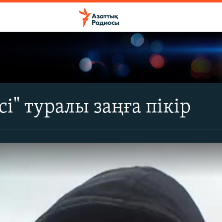
сі" туралы заңға пікір