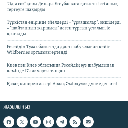
"Әділ сөз" қоры Динара Егеубаеваға қатысты істі ашық
тергеуге шақырды
Түркістан өңірінде әйелдерді – "ұрғашылар", әншілерді
– "шайтанның жаршысы" деген тұрғын ұсталып, іс
қозғалды
Ресейдің Тула облысында дрон шабуылынан кейін
Wildberries орталығы өртенді
Киев пен Киев облысында Ресейдің әуе шабуылынан
кемінде 17 адам қаза тапқан
Қазақ кинорежиссері Ардақ Әмірқұлов дүниеден өтті
ЖАЗЫЛЫҢЫЗ