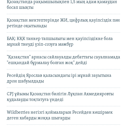
Қазақстанда рақымшылықпен 1,5 мың адам қамаудан
босап шықты
Қазақстан мектептерінде ЖИ, цифрлық қауіпсіздік пән
ретінде оқытылады
БАҚ: КҚК танкер тапшылығы мен қауіпсіздікке бола
мұнай тиеуді үзіп-созуға мәжбүр
"Қазақстан" арнасы сайлауалды дебаттағы сауалнамада
"ешқандай бұрмалау болған жоқ" дейді
Ресейдің Ярослав қаласындағы ірі мұнай зауытына
дрон шабуылдады
CPJ ұйымы Қазақстан билігін Лұқпан Ахмедияровты
қудалауды тоқтатуға үндеді
Wildberries негізгі қоймаларын Ресейден көшірмек
деген хабарды жоққа шығарды