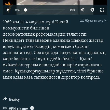
ЖАЗЫЛЫҢЫЗ
0:00
1:59
Жүктеп алу
1989 жылы 4 маусым күні Қытай
Басқа тілдерде
коммунистік билігінен
демократиялық реформаларды талап етіп
Пекиндегі Тяньаньмэнь алаңына шыққан жастар
ереуілін үкімет әскердің көмегімен басып-
жаншыған еді. Сол оқиғада нақты қанша адамның
мерт болғаны әлі күнге дейін белгісіз. Қытай
өкіметі ол туралы ешқандай ақпарат жариялаған
емес. Құқыққорғаушылар жүздеген, тіпті бірнеше
мың адам қаза тапқан деген деректер келтіреді.
Бөлісу
VPN-сіз оқу