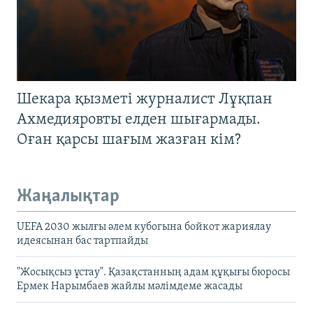
Шекара қызметі журналист Лұқпан
Ахмедияровты елден шығармады.
Оған қарсы шағым жазған кім?
Жаңалықтар
UEFA 2030 жылғы әлем кубогына бойкот жариялау
идеясынан бас тартпайды
"Жосықсыз ұстау". Қазақстанның адам құқығы бюросы
Ермек Нарымбаев жайлы мәлімдеме жасады