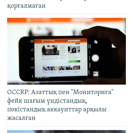
қорғалмаған
OCCRP: Азаттық пен "Мониториға"
фейк шағым үндістандық,
пәкістандық аккаунттар арқылы
жасалған